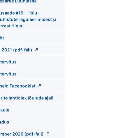
aarile Luunjasse
usaade #19 - Hoiu-
ühistute reguleerimisest ja
rrast riigis
ht
 2021 (pdf-fail)
tervitus
tervitus
meid Facebookist
rite lahtiolek jõulude ajal!
ikule
ndus
mber 2020 (pdf-fail)