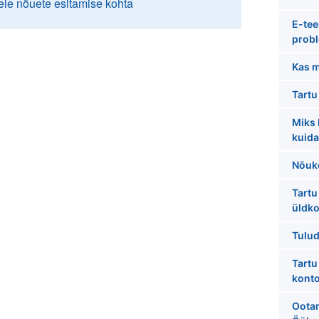
ele nõuete esitamise kohta
E-tee
prob
Kas m
Tartu
Miks 
kuid
Nõuk
Tartu
üldk
Tulud
Tartu
konto
Ootam