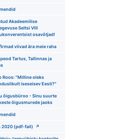
mendid
tud Akadeemilise
egevuse Seltsi Vlll
ukonverentsist osavõtjad!
rmad viivad ära meie raha
peod Tartus, Tallinnas ja
as
 Roos: "Milline oleks
duslikult iseseisev Eesti?"
u õigusbüroo - Sinu suurte
ikeste õigusmurede jaoks
mendid
 2020 (pdf-fail)
 Hoiu-laenuühistu kontorite