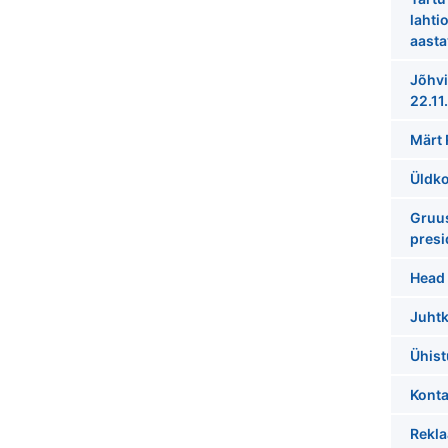
lahti
aasta
Jõhvi
22.11
Märt 
Üldk
Gruus
presi
Head 
Juht
Ühist
Konta
Rekla