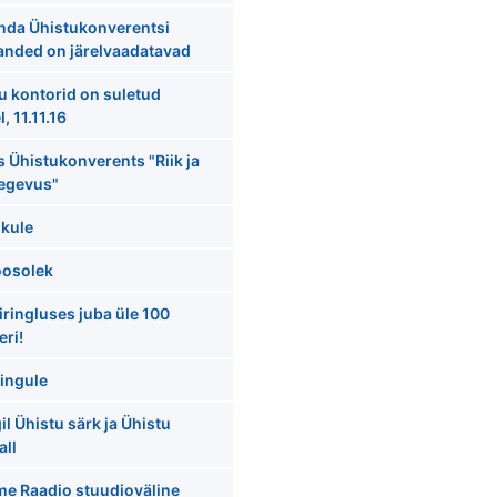
nda Ühistukonverentsi
anded on järelvaadatavad
u kontorid on suletud
, 11.11.16
 Ühistukonverents "Riik ja
tegevus"
ikule
oosolek
iringluses juba üle 100
eri!
ingule
l Ühistu särk ja Ühistu
all
e Raadio stuudioväline