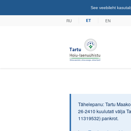
See veebileht kasutab
RU
EN
ET
Tartu Hoiu-lae
Tähelepanu: Tartu Maakoh
26-2410 kuulutati välja T
11319532) pankrot.