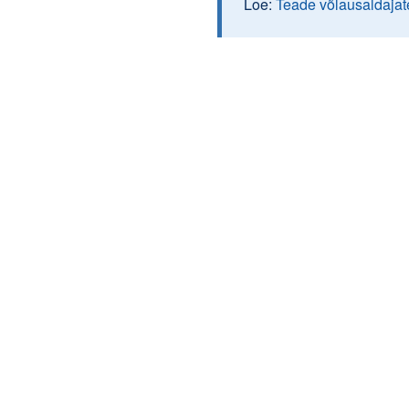
Loe:
Teade võlausaldajat