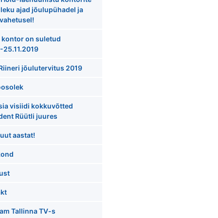
oleku ajad jõulupühadel ja
vahetusel!
 kontor on suletud
.-25.11.2019
Riineri jõulutervitus 2019
oosolek
ia visiidi kokkuvõtted
dent Rüütli juures
uut aastat!
kond
ust
kt
am Tallinna TV-s