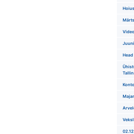
Hoiu
Märts
Vide
Juuni
Head 
Ühist
Talli
Konto
Maja
Arve
Veksl
02.12