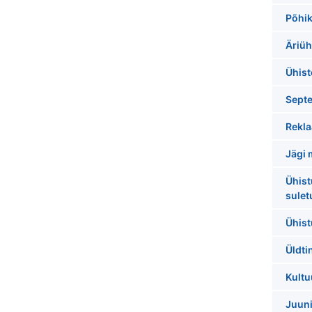
Põhiki
Äriüh
Ühis
Septe
Rekla
Jägi 
Ühist
sulet
Ühist
Üldti
Kultu
Juuni