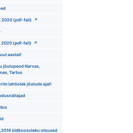
sed
 2020 (pdf-fail)
o
 2020 (pdf-fail)
uut aastat!
u jõulupeod Narvas,
nnas, Tartus
rite lahtiolek jõulude ajal!
ndusnäitajad
ldus
id
.2016 üldkoosoleku otsused