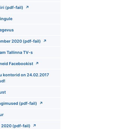
ri (pdf-fail)
ingule
tegevus
mber 2020 (pdf-fail)
am Tallinna TV-s
meid Facebookist
u kontorid on 24.02.2017
ud!
ust
ngimused (pdf-fail)
ur
 2020 (pdf-fail)