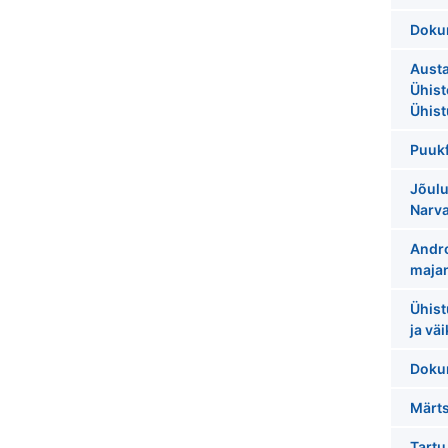
Doku
Austa
Ühist
Ühist
Puukﬁ
Jõulu
Narv
Andro
majan
Ühist
ja vä
Doku
Märts
Tartu