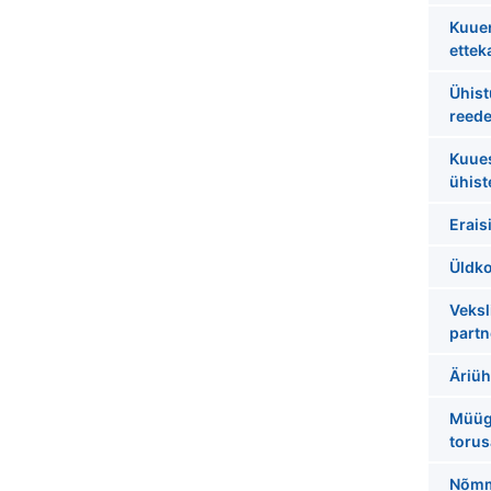
Kuue
ettek
Ühist
reedel
Kuues
ühis
Erais
Üldk
Veksl
partn
Äriüh
Müügi
torus
Nõmm