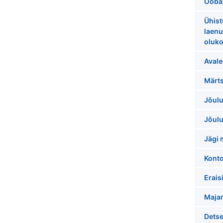
Ööbaz
Ühist
laenu
oluko
Avale
Märts
Jõulu
Jõulu
Jägi 
Konto
Erais
Maja
Detse