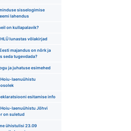
ninduse sisselogimise
leemi lahendus
eil on kullapalavik?
 HLÜ lunastas võlakirjad
Eesti majandus on nõrk ja
as seda tugevdada?
ogu ja juhatuse esimehed
 Hoiu-laenuühistu
oosolek
eklaratsiooni esitamise info
 Hoiu-laenuühistu Jõhvi
r on suletud
e ühistulisi 23.09