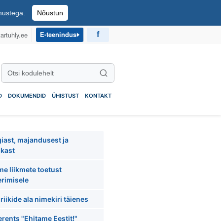
imustega.
Nõustun
artuhly.ee
E-teenindus
Otsi kodulehelt
Otsi
D
DOKUMENDID
ÜHISTUST
KONTAKT
iast, majandusest ja
ikast
e liikmete toetust
rimisele
riikide ala nimekiri täienes
rents "Ehitame Eestit!"