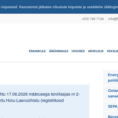
 küpsiseid. Kasutamist jätkates nõustute küpsiste ja veebilehe üldting
+372 740 7134
info@t
nuühistu
ERAISIKULE
ÄRIÜHINGULE
HOIUSED
ARVELDUS
VEKSLI
Energ
poliit
Ootam
tu 17.06.2026 määrusega tsiviilasjas nr 2-
sanee
artu Hoiu-Laenuühistu (registrikood
SEPA 
Konve