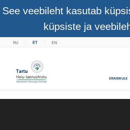
See veebileht kasutab küpsi
küpsiste ja veebil
RU
EN
ET
Tartu Hoiu-laenuühistu
ERAISIKULE