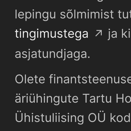
lepingu sõlmimist t
tingimustega
ja k
asjatundjaga.
Olete finantsteenus
äriühingute Tartu Ho
Ühistuliising OÜ kod