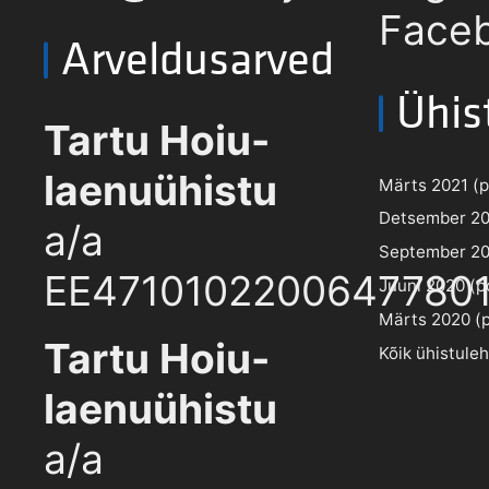
Faceb
Arveldusarved
Ühis
Tartu Hoiu-
laenuühistu
Märts 2021 (pd
Detsember 202
a/a
September 202
EE4710102200647780
Juuni 2020 (pd
Märts 2020 (pd
Tartu Hoiu-
Kõik ühistule
laenuühistu
a/a