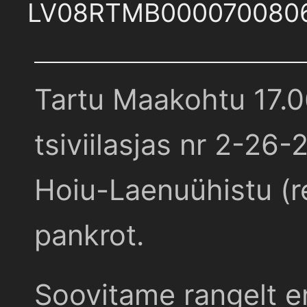
LV08RTMB000070080
Tartu Maakohtu 17.
tsiviilasjas nr 2-26-
Hoiu-Laenuühistu (r
pankrot.
Soovitame rangelt e