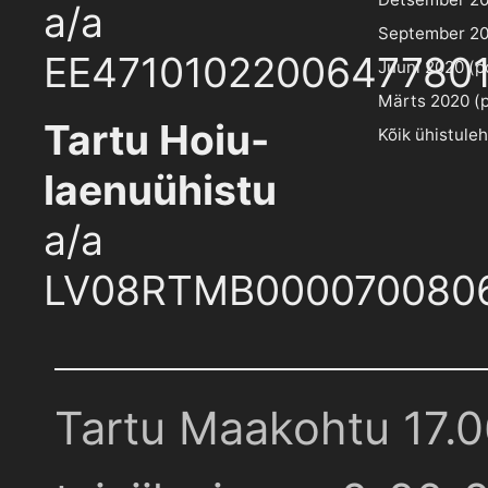
a/a
September 202
EE4710102200647780
Juuni 2020 (pd
Märts 2020 (pd
Tartu Hoiu-
Kõik ühistule
laenuühistu
a/a
LV08RTMB000070080
Tartu Maakohtu 17.