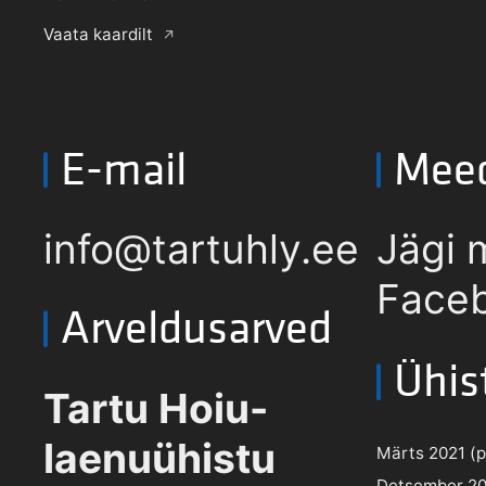
Vaata kaardilt
E-mail
Mee
info@tartuhly.ee
Jägi 
Faceb
Arveldusarved
Ühis
Tartu Hoiu-
laenuühistu
Märts 2021 (pd
Detsember 202