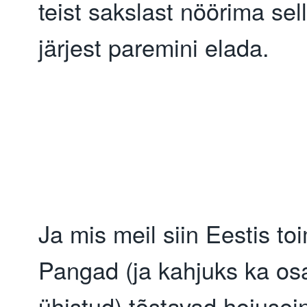
teist sakslast nöörima sell
järjest paremini elada.
Ja mis meil siin Eestis to
Pangad (ja kahjuks ka osa
ühistud) tõstavad hoiusein