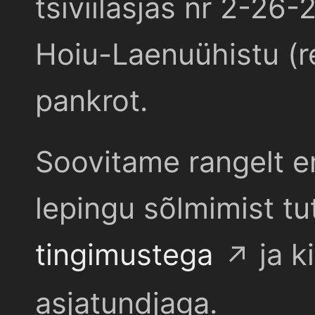
tsiviilasjas nr 2-26-
Hoiu-Laenuühistu (r
pankrot.
Soovitame rangelt e
lepingu sõlmimist t
tingimustega
ja k
asjatundjaga.