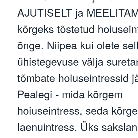
AJUTISELT ja MEELITAM
kõrgeks tõstetud hoiuseint
õnge. Niipea kui olete sel
ühistegevuse välja suretan
tõmbate hoiuseintressid jäll
Pealegi - mida kõrgem 
hoiuseintress, seda kõrge
laenuintress. Üks sakslan