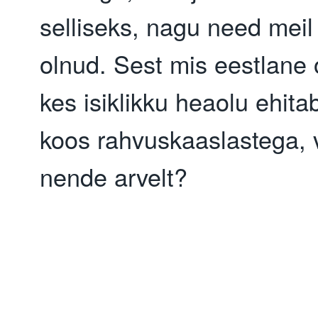
selliseks, nagu need meil a
olnud. Sest mis eestlane o
kes isiklikku heaolu ehitab
koos rahvuskaaslastega, v
nende arvelt?