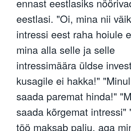
ennast eestlasiks nöörivad 
eestlasi. "Oi, mina nii väik
intressi eest raha hoiule ei 
mina alla selle ja selle 
intressimäära üldse inves
kusagile ei hakka!" "Minul
saada paremat hinda!" "M
saada kõrgemat intressi" 
töö maksab palju, aga min