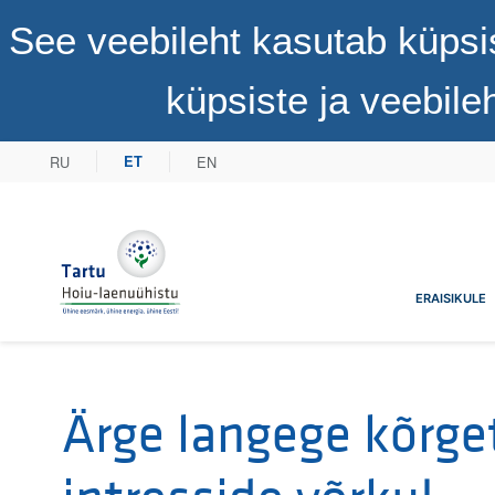
See veebileht kasutab küpsi
küpsiste ja veebil
RU
EN
ET
Tartu Hoiu-laenuühistu
ERAISIKULE
Ärge langege kõrge