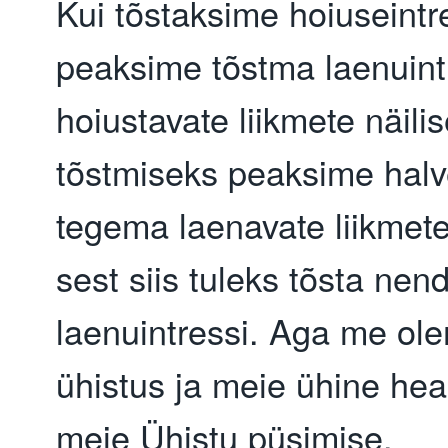
Kui tõstaksime hoiuseintres
peaksime tõstma laenuintr
hoiustavate liikmete näilis
tõstmiseks peaksime halv
tegema laenavate liikmete 
sest siis tuleks tõsta nend
laenuintressi. Aga me ole
ühistus ja meie ühine hea
meie Ühistu püsimise.