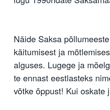
Näide Saksa põllumeeste 
käitumisest ja mõtlemises
alguses. Lugege ja mõelge
te ennast eestlasteks nime
võtke õppust! Kui oskate j