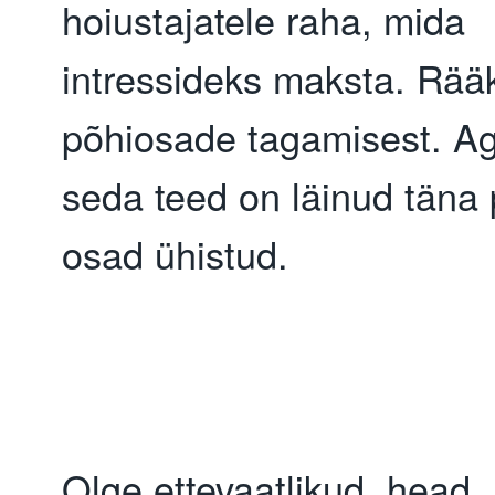
hoiustajatele raha, mida 
intressideks maksta. Rääk
põhiosade tagamisest. Aga
seda teed on läinud täna 
osad ühistud.
Olge ettevaatlikud, head 