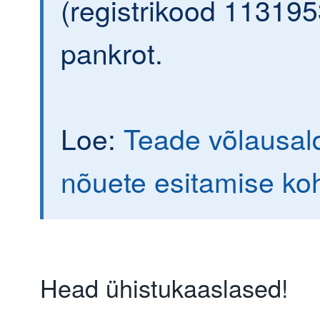
(registrikood 113195
pankrot.
Loe:
Teade võlausald
nõuete esitamise ko
Head ühistukaaslased!