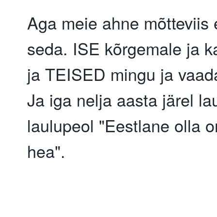
Aga meie ahne mõtteviis e
seda. ISE kõrgemale ja k
ja TEISED mingu ja vaada
Ja iga nelja aasta järel la
laulupeol "Eestlane olla o
hea".