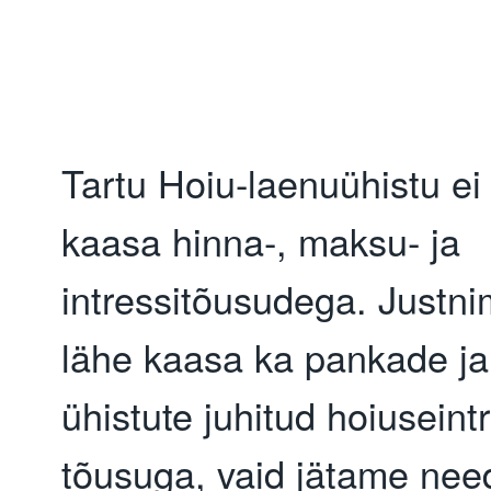
Tartu Hoiu-laenuühistu ei 
kaasa hinna-, maksu- ja 
intressitõusudega. Justnim
lähe kaasa ka pankade ja
ühistute juhitud hoiuseintr
tõusuga, vaid jätame need