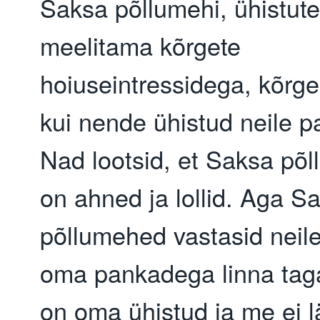
Saksa põllumehi, ühistute 
meelitama kõrgete 
hoiuseintressidega, kõrg
kui nende ühistud neile pa
Nad lootsid, et Saksa põl
on ahned ja lollid. Aga Sa
põllumehed vastasid neile
oma pankadega linna tagas
on oma ühistud ja me ei lä