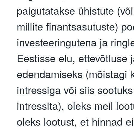
paigutatakse ühistute (või
millite finantsasutuste) poo
investeeringutena ja ringl
Eestisse elu, ettevõtluse j
edendamiseks (mõistagi k
intressiga või siis sootuks 
intressita), oleks meil lootu
oleks lootust, et hinnad ei