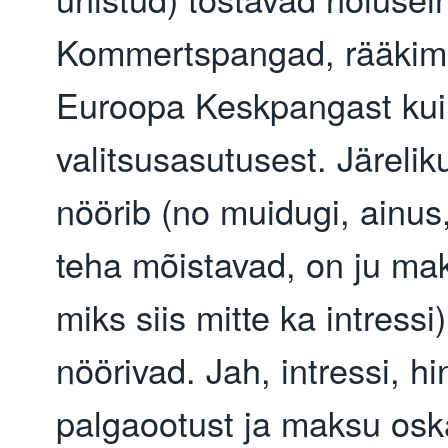
Kommertspangad, rääkima
Euroopa Keskpangast kui 
valitsusasutusest. Järelikult
nöörib (no muidugi, ainus
teha mõistavad, on ju maks
miks siis mitte ka intressi
nöörivad. Jah, intressi, hin
palgaootust ja maksu oska