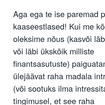
Aga ega te ise paremad po
kaaseestlased! Kui me kõi
oleksime nõus (kasvõi läbi
või läbi ükskõik milliste 
finantsasutuste) paiguat
ülejäävat raha madala intr
(või sootuks ilma intressita
tingimusel, et see raha 