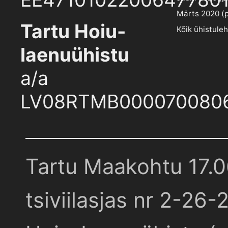
Märts 2020 (pd
Tartu Hoiu-
Kõik ühistule
laenuühistu
a/a
LV08RTMB000070080
Tartu Maakohtu 17.
tsiviilasjas nr 2-26-