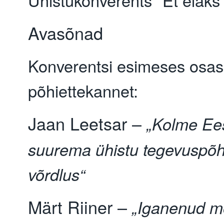
Avasõnad
Konverentsi esimeses osas 
põhiettekannet:
Jaan Leetsar –
„Kolme Ees
suurema ühistu tegevuspõh
võrdlus“
Märt Riiner –
„Iganenud mõ