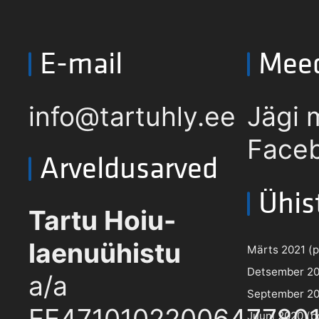
E-mail
Mee
info@tartuhly.ee
Jägi 
Faceb
Arveldusarved
Ühis
Tartu Hoiu-
laenuühistu
Märts 2021 (pd
Detsember 202
a/a
September 202
EE4710102200647780
Juuni 2020 (pd