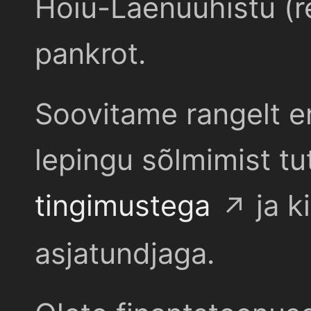
Hoiu-Laenuühistu (r
pankrot.
Soovitame rangelt e
lepingu sõlmimist t
tingimustega
ja k
asjatundjaga.