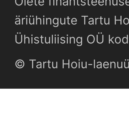
Olete finantsteenus
äriühingute Tartu Ho
Ühistuliising OÜ kod
© Tartu Hoiu-laenu