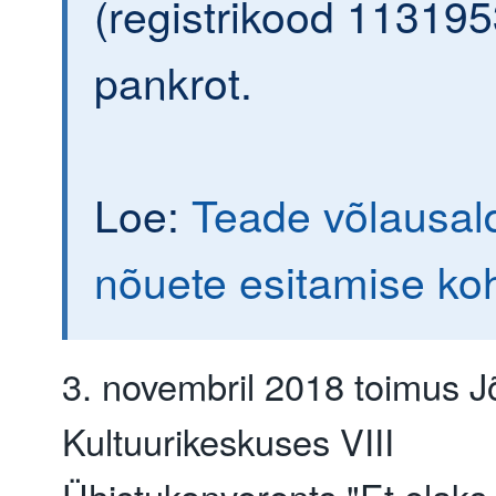
(registrikood 113195
pankrot.
Loe:
Teade võlausald
nõuete esitamise ko
3. novembril 2018 toimus 
Kultuurikeskuses VIII
Ühistukonverents "Et elaks 