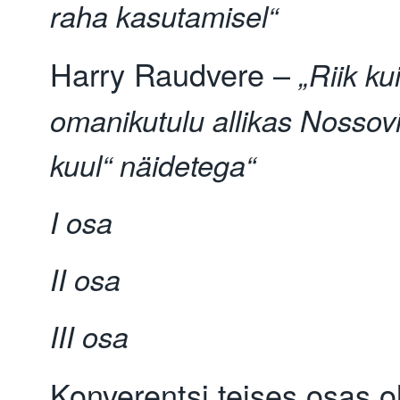
raha kasutamisel“
Harry Raudvere –
„Riik ku
omanikutulu allikas Nossovi
kuul“ näidetega“
I osa
II osa
III osa
Konverentsi teises osas o