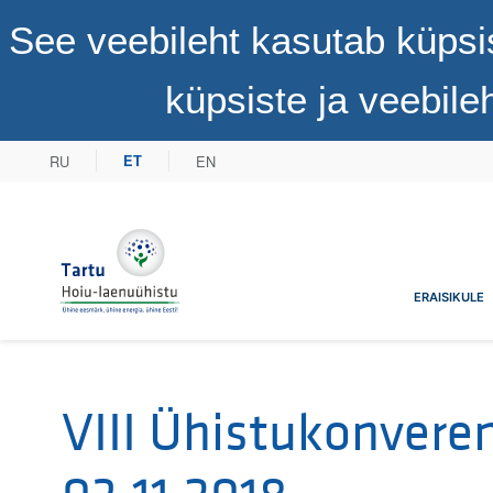
See veebileht kasutab küpsi
küpsiste ja veebil
RU
EN
ET
Tartu Hoiu-laenuühistu
ERAISIKULE
VIII Ühistukonvere