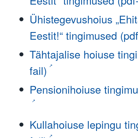
Eestit" tingimused (pdf-
Ühistegevushoius „Ehi
Eestit!“ tingimused (pdf-
Tähtajalise hoiuse ting
fail)
Pensionihoiuse tingimus
Kullahoiuse lepingu ti