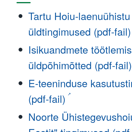
Tartu Hoiu-laenuühistu
üldtingimused (pdf-fail)
Isikuandmete töötlemi
üldpõhimõtted (pdf-fail)
E-teeninduse kasutust
(pdf-fail)
Noorte Ühistegevushoi