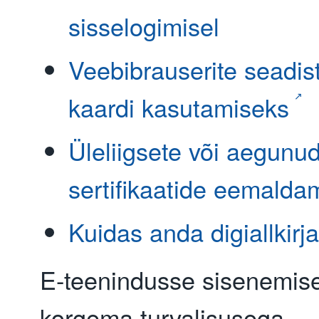
sisselogimisel
Veebibrauserite seadis
kaardi kasutamiseks
Üleliigsete või aegunu
sertifikaatide eemalda
Kuidas anda digiallkirja
E-teenindusse sisenemis
korgema turvalisusega