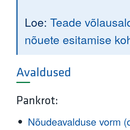
Loe:
Teade võlausald
nõuete esitamise ko
Avaldused
Pankrot:
Nõudeavalduse vorm (do