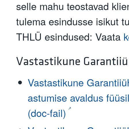
selle mahu teostavad kli
tulema esindusse isikut t
THLÜ esindused: Vaata
k
Vastastikune Garantiiü
Vastastikune Garantiiüh
astumise avaldus füüsil
(doc-fail)