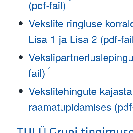
(pdf-fail)
Vekslite ringluse korra
Lisa 1 ja Lisa 2 (pdf-fai
Vekslipartnerluslepingu
fail)
Vekslitehingute kajast
raamatupidamises (pdf-
THLÜ Grupi tingimuse