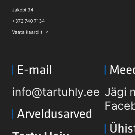
Jakobi 34
+372 740 7134
Vaata kaardilt
E-mail
Mee
info@tartuhly.ee
Jägi 
Faceb
Arveldusarved
Ühis