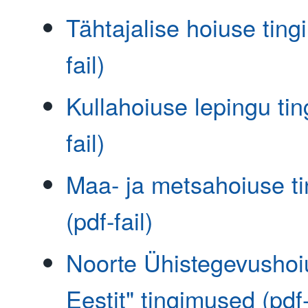
Tähtajalise hoiuse ting
fail)
Kullahoiuse lepingu ti
fail)
Maa- ja metsahoiuse t
(pdf-fail)
Noorte Ühistegevushoi
Eestit" tingimused (pdf-