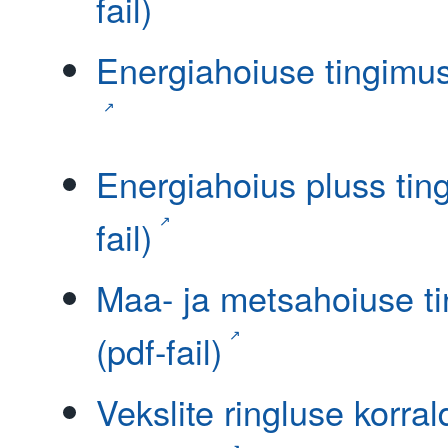
fail)
Energiahoiuse tingimuse
Energiahoius pluss tin
fail)
Maa- ja metsahoiuse t
(pdf-fail)
Vekslite ringluse korral