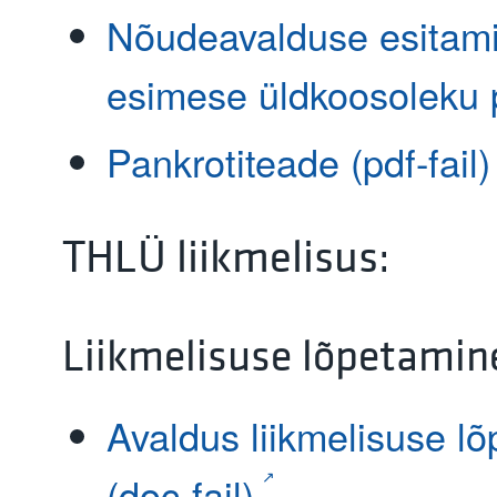
Nõudeavalduse esitami
esimese üldkoosoleku 
Pankrotiteade (pdf-fail)
THLÜ liikmelisus:
Liikmelisuse lõpetamin
Avaldus liikmelisuse l
(doc-fail)