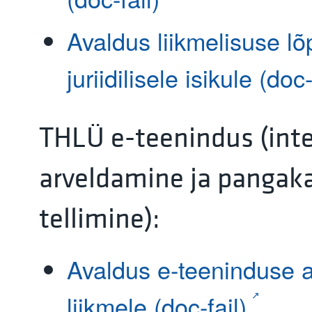
Avaldus liikmelisuse l
juriidilisele isikule (doc-
THLÜ e-teenindus (inte
arveldamine ja pangaka
tellimine):
Avaldus e-teeninduse 
liikmele (doc-fail)