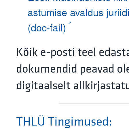
astumise avaldus juriidi
(doc-fail)
Kõik e-posti teel edast
dokumendid peavad o
digitaalselt allkirjastat
THLÜ Tingimused: