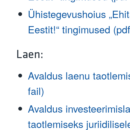
Ühistegevushoius „Ehi
Eestit!“ tingimused (pdf-
Laen:
Avaldus laenu taotlemi
fail)
Avaldus investeerimisl
taotlemiseks juriidilisel