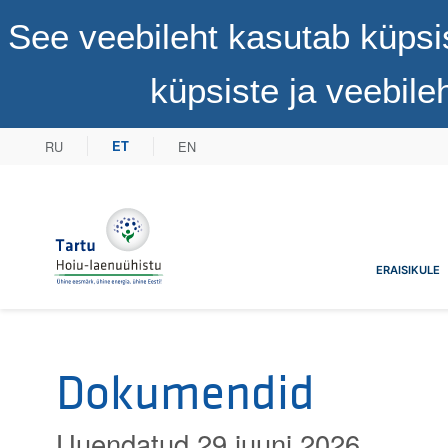
See veebileht kasutab küpsi
küpsiste ja veebil
RU
EN
ET
Tartu Hoiu-laenuühistu
ERAISIKULE
Dokumendid
Uuendatud 29 juuni 2026