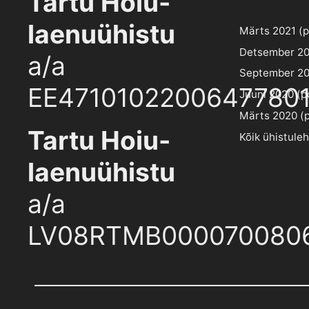
Tartu Hoiu-
laenuühistu
Märts 2021 (pd
Detsember 202
a/a
September 202
EE4710102200647780
Juuni 2020 (pd
Märts 2020 (pd
Tartu Hoiu-
Kõik ühistule
laenuühistu
a/a
LV08RTMB000070080