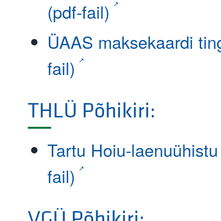
(pdf-fail)
ÜAAS maksekaardi ting
fail)
THLÜ Põhikiri:
Tartu Hoiu-laenuühistu 
fail)
VGÜ Põhikiri: