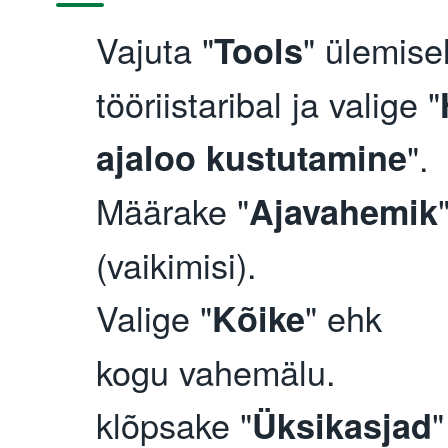
Vajuta "
" ülemise
Tools
tööriistaribal ja valige "
ajaloo kustutamine
".
Määrake "
Ajavahemik
(vaikimisi).
Valige "
" ehk
Kõike
kogu vahemälu.
klõpsake "
"
Üksikasjad