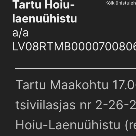
Tartu Hoiu-
Kõik ühistule
laenuühistu
a/a
LV08RTMB000070080
Tartu Maakohtu 17.
tsiviilasjas nr 2-26-
Hoiu-Laenuühistu (r