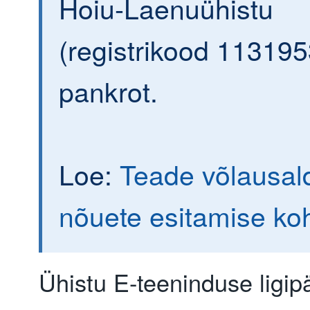
Hoiu-Laenuühistu
(registrikood 113195
pankrot.
Loe:
Teade võlausald
nõuete esitamise ko
Ühistu E-teeninduse ligi