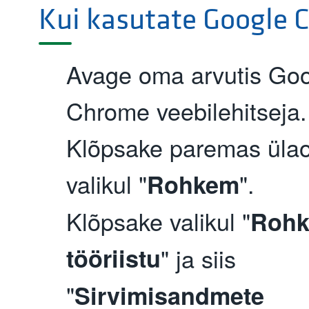
Kui kasutate Google 
Avage oma arvutis Go
Chrome veebilehitseja.
Klõpsake paremas üla
valikul "
".
Rohkem
Klõpsake valikul "
Roh
tööriistu
" ja siis
"
Sirvimisandmete