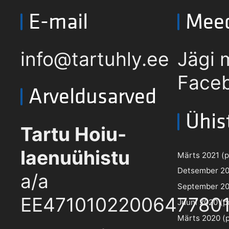
E-mail
Mee
info@tartuhly.ee
Jägi 
Faceb
Arveldusarved
Ühis
Tartu Hoiu-
laenuühistu
Märts 2021 (pd
Detsember 202
a/a
September 202
EE4710102200647780
Juuni 2020 (pd
Märts 2020 (pd