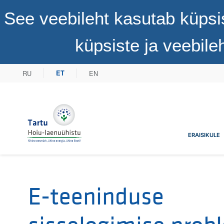
See veebileht kasutab küpsi
küpsiste ja veebil
RU
EN
ET
Tartu Hoiu-laenuühistu
ERAISIKULE
E-teeninduse