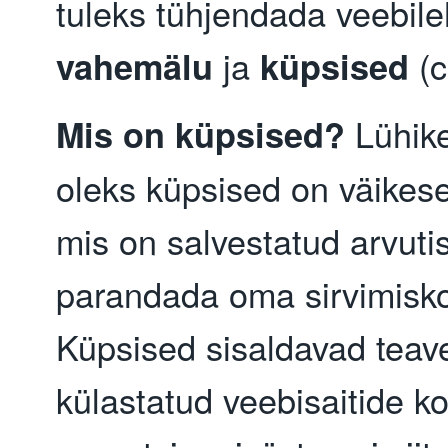
tuleks tühjendada veebile
ja
(c
vahemälu
küpsised
Lühik
Mis on küpsised?
oleks küpsised on väikesed
mis on salvestatud arvutis
parandada oma sirvimis
Küpsised sisaldavad teave
külastatud veebisaitide k