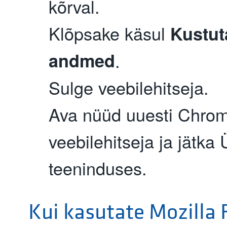
kõrval.
Klõpsake käsul
Kustut
andmed
.
Sulge veebilehitseja.
Ava nüüd uuesti Chro
veebilehitseja ja jätka 
teeninduses.
Kui kasutate Mozilla F