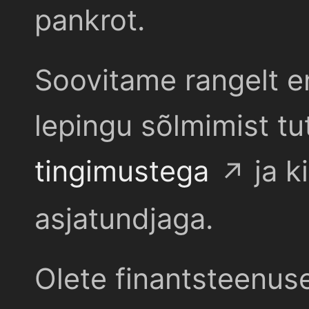
pankrot.
Soovitame rangelt e
lepingu sõlmimist t
tingimustega
ja k
asjatundjaga.
Olete finantsteenus