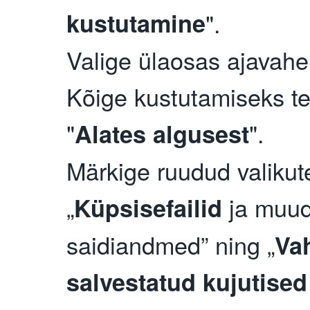
kustutamine
".
Valige ülaosas ajavahe
Kõige kustutamiseks te
"
".
Alates algusest
Märkige ruudud valikut
„
ja muu
Küpsisefailid
saidiandmed” ning „
Va
salvestatud kujutised 