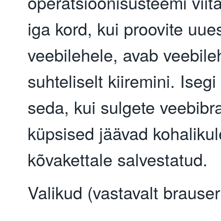
operatsioonisüsteemi viita
iga kord, kui proovite uues
veebilehele, avab veebile
suhteliselt kiiremini. Isegi
seda, kui sulgete veebibr
küpsised jäävad kohalikul
kõvakettale salvestatud.
Valikud (vastavalt brauseri