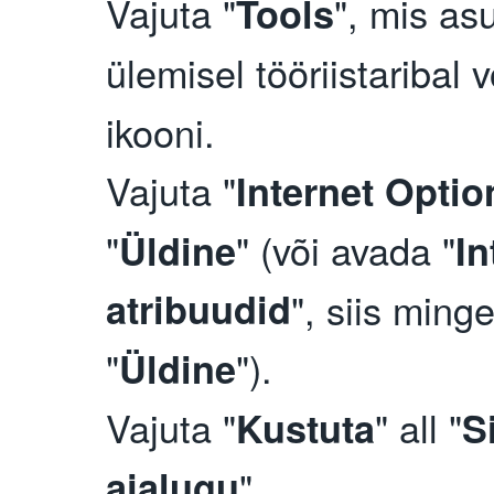
Vajuta "
", mis as
Tools
ülemisel tööriistaribal v
ikooni.
Vajuta "
Internet Optio
"
" (või avada "
Üldine
In
atribuudid
", siis ming
"
").
Üldine
Vajuta "
" all "
Kustuta
S
ajalugu
".