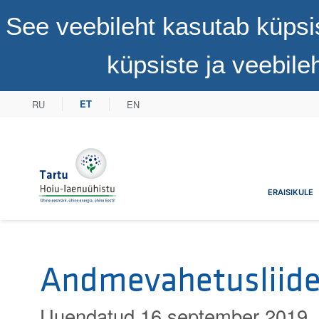
See veebileht kasutab küpsi
küpsiste ja veebil
RU
EN
ET
Tartu Hoiu-laenuühistu
ERAISIKULE
Andmevahetusliid
Uuendatud 16 september 2019