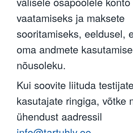
välisele osapoolele konto 
vaatamiseks ja maksete
sooritamiseks, eeldusel, e
oma andmete kasutamise
nõusoleku.
Kui soovite liituda testijate
kasutajate ringiga, võtke
ühendust aadressil
info@tartuhly.ee
.