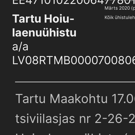
Märts 2020 (pd
Tartu Hoiu-
Kõik ühistule
laenuühistu
a/a
LV08RTMB000070080
Tartu Maakohtu 17.
tsiviilasjas nr 2-26-