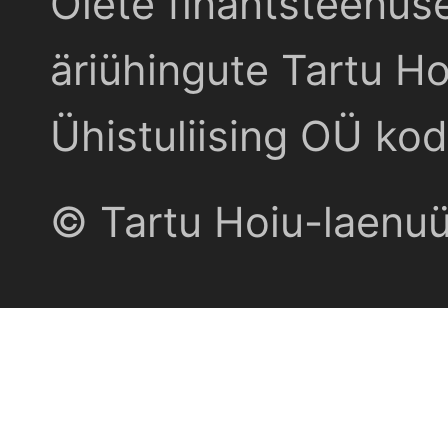
Olete finantsteenus
äriühingute Tartu Ho
Ühistuliising OÜ kod
© Tartu Hoiu-laenu