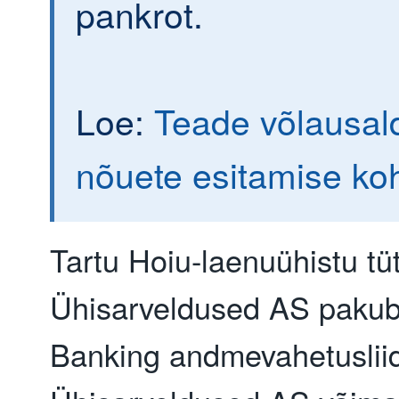
pankrot.
Loe:
Teade võlausald
nõuete esitamise ko
Tartu Hoiu-laenuühistu tü
Ühisarveldused AS paku
Banking andmevahetusliid