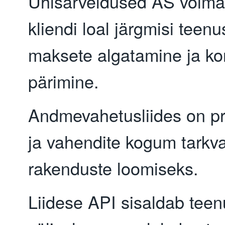
Ühisarveldused AS võima
kliendi loal järgmisi teenu
maksete algatamine ja ko
pärimine.
Andmevahetusliides on pr
ja vahendite kogum tarkva
rakenduste loomiseks.
Liidese API sisaldab teen