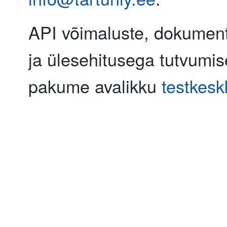
API võimaluste, dokument
ja ülesehitusega tutvumi
pakume avalikku
testkes