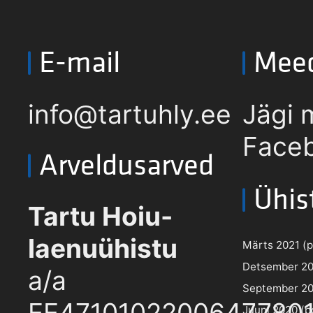
E-mail
Mee
info@tartuhly.ee
Jägi 
Faceb
Arveldusarved
Ühis
Tartu Hoiu-
laenuühistu
Märts 2021 (pd
Detsember 202
a/a
September 202
EE4710102200647780
Juuni 2020 (pd