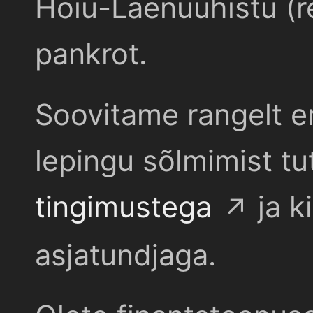
Hoiu-Laenuühistu (r
pankrot.
Soovitame rangelt e
lepingu sõlmimist t
tingimustega
ja k
asjatundjaga.