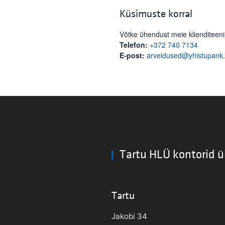
Küsimuste korral
Võtke ühendust meie klienditeen
Telefon:
+372 740 7134
E-post:
arveldused@yhistupank
Tartu HLÜ kontorid ü
Tartu
Jakobi 34