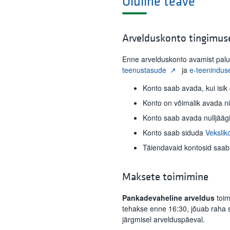
Oluline teave
Arvelduskonto tingimus
Enne arvelduskonto avamist pal
teenustasude
ja
e-teenindus
Konto saab avada, kui isi
Konto on võimalik avada nii e
Konto saab avada nulljääg
Konto saab siduda
Vekslik
Täiendavaid kontosid saa
Maksete toimimine
Pankadevaheline arveldus
toim
tehakse enne 16:30, jõuab raha 
järgmisel arvelduspäeval.