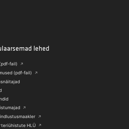
ulaarsemad lehed
(pdf-fail)
mused (pdf-fail)
snäitajad
d
ndid
histumajad
indlustusmaakler
rteriühistute HLÜ