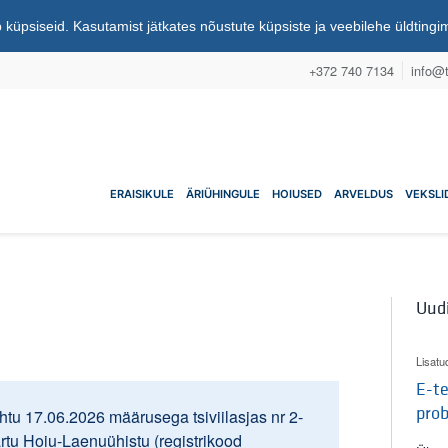
 küpsiseid. Kasutamist jätkates nõustute küpsiste ja veebilehe üldting
+372 740 7134
info@t
nuühistu
ERAISIKULE
ÄRIÜHINGULE
HOIUSED
ARVELDUS
VEKSLI
Uud
Lisatu
E-te
pro
tu 17.06.2026 määrusega tsiviilasjas nr 2-
artu Hoiu-Laenuühistu (registrikood