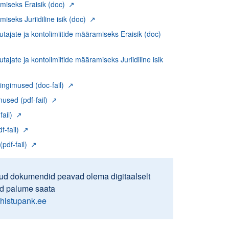
miseks Eraisik (doc)
seks Juriidiline isik (doc)
tajate ja kontolimiitide määramiseks Eraisik (doc)
ajate ja kontolimiitide määramiseks Juriidiline isik
ngimused (doc-fail)
used (pdf-fail)
ail)
f-fail)
pdf-fail)
atud dokumendid peavad olema digitaalselt
id palume saata
histupank.ee