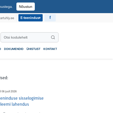
imustega.
Nõustun
artuhly.ee
E-teenindus
Otsi kodulehelt
Otsi
D
DOKUMENDID
ÜHISTUST
KONTAKT
ised:
d 06 juuli 2026
eninduse sisselogimise
bleemi lahendus