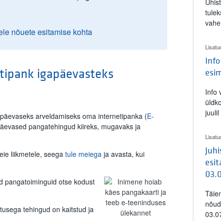
Ühis
tulek
vahe
ele nõuete esitamise kohta
Lisatu
Info
tipank igapäevasteks
esi
Info
üldk
juuli
E-teeninduse arveld
apäevaseks arveldamiseks oma internetipanka (
E-
päevased pangatehingud kiireks, mugavaks ja
Lisatu
Juh
eie liikmetele, seega
tule meiega
ja avasta, kui
esit
03.
id pangatoiminguid otse kodust
Täie
nõud
stusega tehingud on kaitstud ja
03.0