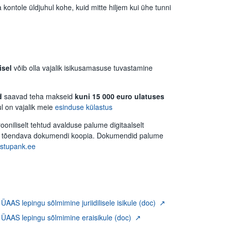
 kontole üldjuhul kohe, kuid mitte hiljem kui ühe tunni
isel
võib olla vajalik isikusamasuse tuvastamine
d
saavad teha makseid
kuni 15 000 euro ulatuses
 on vajalik meie
esinduse külastus
ooniliselt tehtud avalduse palume digitaalselt
ikut tõendava dokumendi koopia. Dokumendid palume
stupank.ee
AAS lepingu sõlmimine juriidilisele isikule (doc)
 ÜAAS lepingu sõlmimine eraisikule (doc)