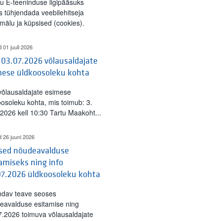
tu E-teeninduse ligipääsuks
s tühjendada veebilehitseja
mälu ja küpsised (cookies).
d 01 juuli 2026
 03.07.2026 võlausaldajate
mese üldkoosoleku kohta
 võlausaldajate esimese
oosoleku kohta, mis toimub: 3.
l 2026 kell 10:30 Tartu Maakoht...
uskonto näide
d 26 juuni 2026
ised nõudeavalduse
amiseks ning info
07.2026 üldkoosoleku kohta
ndav teave seoses
eavalduse esitamise ning
7.2026 toimuva võlausaldajate