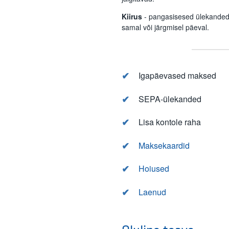
Kiirus
- pangasisesed ülekanded
samal või järgmisel päeval.
Igapäevased maksed
SEPA-ülekanded
Lisa kontole raha
Maksekaardid
Hoiused
Laenud