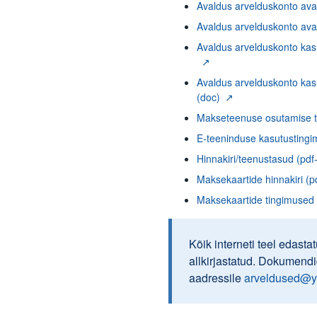
Avaldus arvelduskonto ava
Avaldus arvelduskonto avami
Avaldus arvelduskonto kasu
Avaldus arvelduskonto kasut
(doc)
Makseteenuse osutamise ti
E-teeninduse kasutustingim
Hinnakiri/teenustasud (pdf-f
Maksekaartide hinnakiri (pd
Maksekaartide tingimused (
Kõik interneti teel edast
allkirjastatud. Dokumend
aadressile
arveldused@y