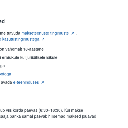
ed
ume tutvuda
makseteenuste tingimuste
,
e kasutustingimustega
k on vähemalt 18-aastane
raisikule kui juriidilisele isikule
iga
ontoga
b avada
e-teeninduses
ub viis korda päevas (6:30–16:30). Kui makse
saaja panka samal päeval; hilisemad maksed jõuavad