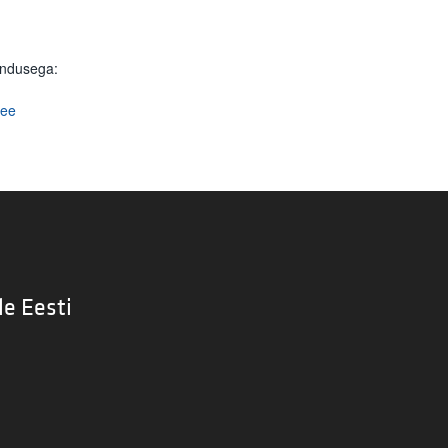
indusega:
.ee
le Eesti