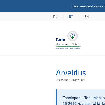
See veebileht kasutab
RU
EN
ET
Tartu Hoiu-lae
Arveldus
Uuendatud 24 märts 2026
Tähelepanu: Tartu Maakoh
26-2410 kuulutati välja T