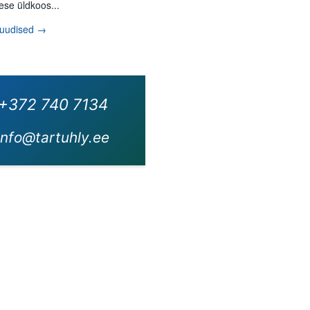
ese üldkoos...
 uudised →
+372 740 7134
info@tartuhly.ee