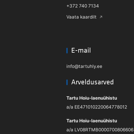
+372 740 7134
Vaata kaardilt
E-mail
info@tartuhly.ee
Arveldusarved
Tartu Hoiu-laenuühistu
a/a EE471010220064778012
Tartu Hoiu-laenuühistu
a/a LV08RTMB0000700806606