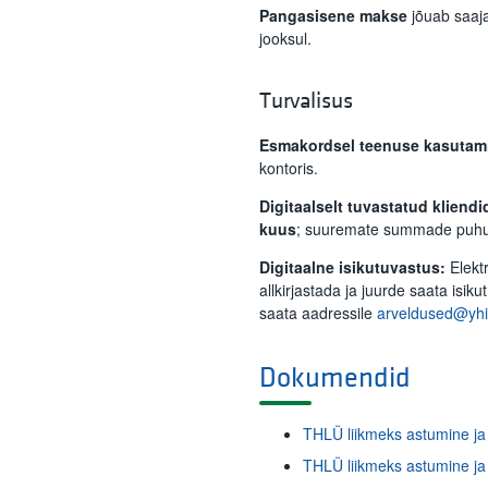
Pangasisene makse
jõuab saaja
jooksul.
Turvalisus
Esmakordsel teenuse kasutam
kontoris.
Digitaalselt tuvastatud kliendi
kuus
; suuremate summade puhul
Digitaalne isikutuvastus:
Elektr
allkirjastada ja juurde saata is
saata aadressile
arveldused@yhi
Dokumendid
THLÜ liikmeks astumine ja Ü
THLÜ liikmeks astumine ja