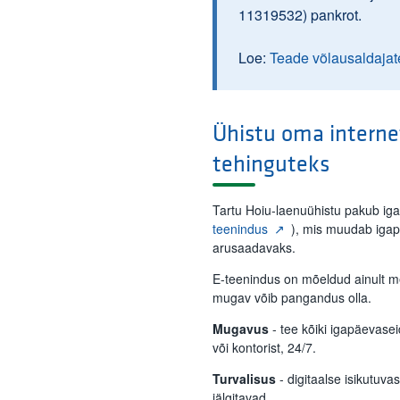
11319532) pankrot.
Loe:
Teade võlausaldajat
Ühistu oma interne
tehinguteks
Tartu Hoiu-laenuühistu pakub ig
teenindus
), mis muudab iga
arusaadavaks.
E-teenindus on mõeldud ainult m
mugav võib pangandus olla.
Mugavus
- tee kõiki igapäevase
või kontorist, 24/7.
Turvalisus
- digitaalse isikutuva
jälgitavad.