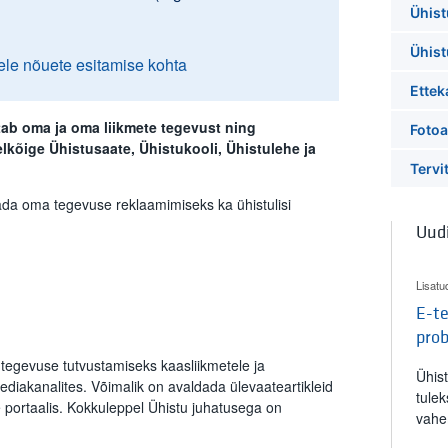
Ühis
Ühist
ele nõuete esitamise kohta
Ette
tab oma ja oma liikmete tegevust ning
Foto
lkõige Ühistusaate, Ühistukooli, Ühistulehe ja
Tervi
ada oma tegevuse reklaamimiseks ka ühistulisi
Uud
Lisatu
E-te
pro
 tegevuse tutvustamiseks kaasliikmetele ja
Ühis
ediakanalites. Võimalik on avaldada ülevaateartikleid
tulek
e portaalis. Kokkuleppel Ühistu juhatusega on
vahe