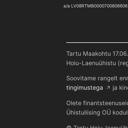
a/a LV08RTMB0000700806606
Tartu Maakohtu 17.06.
Hoiu-Laenuühistu (reg
Soovitame rangelt enn
tingimustega
ja kin
Olete finantsteenusei
Ühistuliising OÜ kodul
© Tartu Hoiu-laenuüh