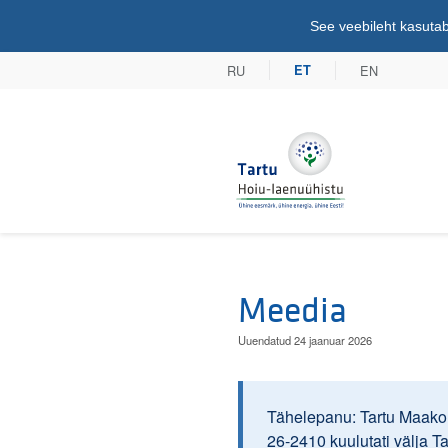
See veebileht kasutab
RU
EN
ET
Tartu Hoiu-lae
Meedia
Uuendatud 24 jaanuar 2026
Tähelepanu: Tartu Maakoh
26-2410 kuulutati välja T