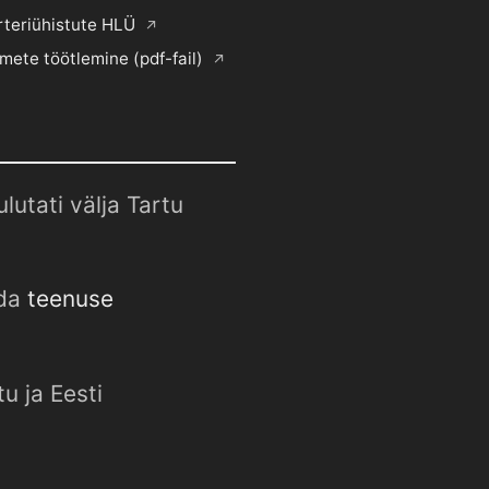
rteriühistute HLÜ
mete töötlemine (pdf-fail)
utati välja Tartu
uda
teenuse
u ja Eesti