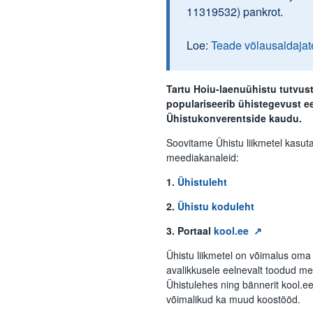
11319532) pankrot.
Loe:
Teade võlausaldajat
Tartu Hoiu-laenuühistu tutvus
populariseerib ühistegevust ee
Ühistukonverentside kaudu.
Soovitame Ühistu liikmetel kasut
meediakanaleid:
1.
Ühistuleht
2.
Ühistu koduleht
3. Portaal
kool.ee
Ühistu liikmetel on võimalus oma
avalikkusele eelnevalt toodud me
Ühistulehes ning bännerit kool.e
võimalikud ka muud koostööd.