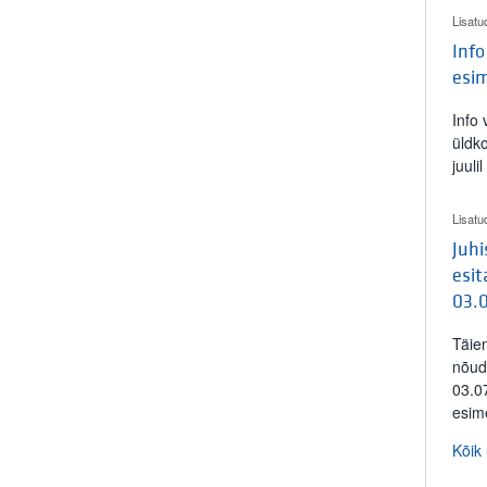
Lisatu
Info
esi
Info
üldk
juuli
Lisatu
Juh
esit
03.
Täie
nõud
03.0
esim
Kõik