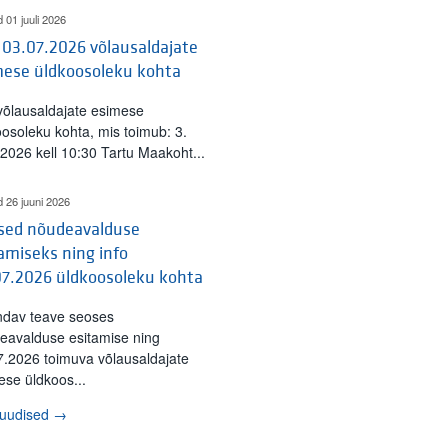
d 01 juuli 2026
 03.07.2026 võlausaldajate
mese üldkoosoleku kohta
 võlausaldajate esimese
oosoleku kohta, mis toimub: 3.
l 2026 kell 10:30 Tartu Maakoht...
d 26 juuni 2026
ised nõudeavalduse
amiseks ning info
07.2026 üldkoosoleku kohta
ndav teave seoses
eavalduse esitamise ning
7.2026 toimuva võlausaldajate
ese üldkoos...
 uudised →