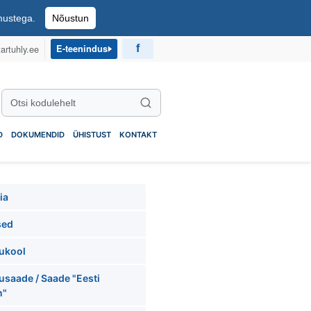
imustega.
Nõustun
artuhly.ee
E-teenindus
Otsi kodulehelt
Otsi
D
DOKUMENDID
ÜHISTUST
KONTAKT
ia
sed
ukool
usaade / Saade "Eesti
n"