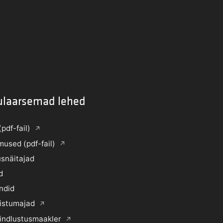
ulaarsemad lehed
(pdf-fail)
mused (pdf-fail)
snäitajad
d
ndid
histumajad
indlustusmaakler