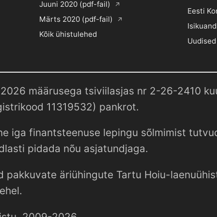
Juuni 2020 (pdf-fail)
Eesti Ko
Märts 2020 (pdf-fail)
Isikuand
Kõik ühistulehed
Uudised
2026 määrusega tsiviilasjas nr 2-26-2410 kuul
istrikood 11319532) pankrot.
e iga finantsteenuse lepingu sõlmimist tutv
dlasti pidada nõu asjatundjaga.
d pakkuvate äriühingute Tartu Hoiu-laenuühist
ehel.
istu, 2009-2026.