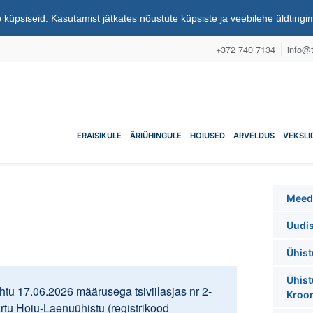
 küpsiseid. Kasutamist jätkates nõustute küpsiste ja veebilehe üldting
+372 740 7134
info@t
nuühistu
ERAISIKULE
ÄRIÜHINGULE
HOIUSED
ARVELDUS
VEKSLI
Meed
Uudi
Ühist
Ühist
tu 17.06.2026 määrusega tsiviilasjas nr 2-
Kroo
artu Hoiu-Laenuühistu (registrikood