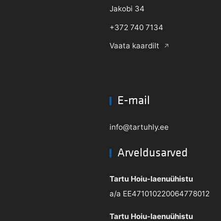
Jakobi 34
+372 740 7134
Vaata kaardilt
E-mail
info@tartuhly.ee
Arveldusarved
Tartu Hoiu-laenuühistu
a/a EE471010220064778012
Tartu Hoiu-laenuühistu