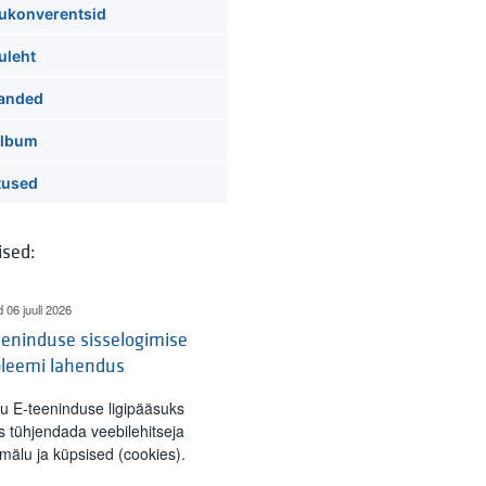
tukonverentsid
uleht
kanded
album
tused
ised:
d 06 juuli 2026
eninduse sisselogimise
bleemi lahendus
tu E-teeninduse ligipääsuks
s tühjendada veebilehitseja
mälu ja küpsised (cookies).