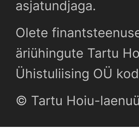
asjatundjaga.
Olete finantsteenus
äriühingute Tartu Ho
Ühistuliising OÜ kod
© Tartu Hoiu-laenu