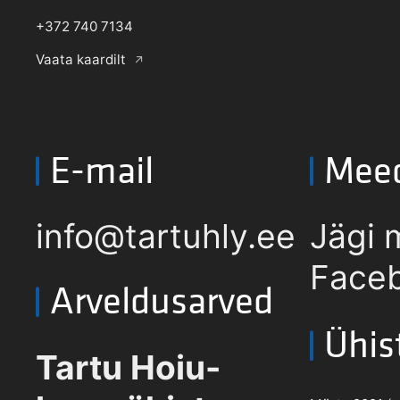
+372 740 7134
Vaata kaardilt
E-mail
Mee
info@tartuhly.ee
Jägi 
Faceb
Arveldusarved
Ühis
Tartu Hoiu-