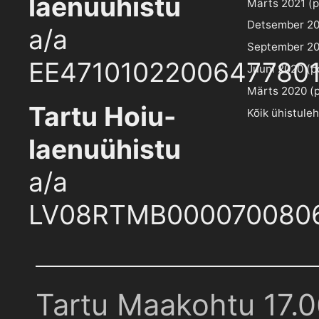
laenuühistu
Märts 2021 (pd
Detsember 202
a/a
September 202
EE4710102200647780
Juuni 2020 (pd
Märts 2020 (pd
Tartu Hoiu-
Kõik ühistule
laenuühistu
a/a
LV08RTMB000070080
Tartu Maakohtu 17.