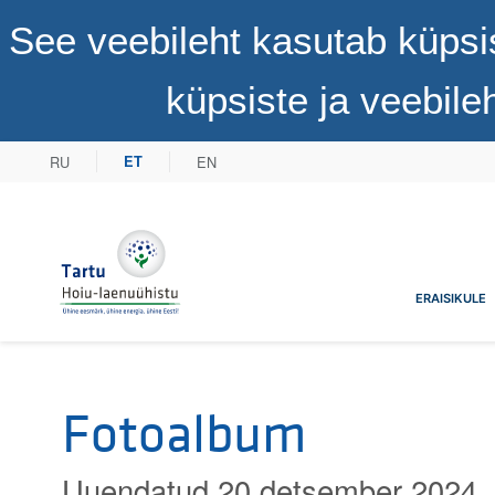
See veebileht kasutab küpsi
küpsiste ja veebil
RU
EN
ET
Tartu Hoiu-laenuühistu
ERAISIKULE
Fotoalbum
Uuendatud 20 detsember 2024