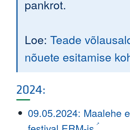
pankrot.
Loe:
Teade võlausald
nõuete esitamise ko
2024:
09.05.2024: Maalehe e
festival ERM-is