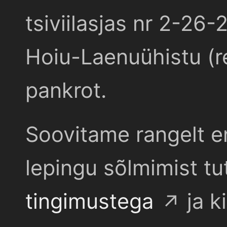
tsiviilasjas nr 2-26-
Hoiu-Laenuühistu (r
pankrot.
Soovitame rangelt e
lepingu sõlmimist t
tingimustega
ja k