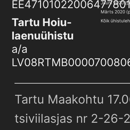
EE4710102200647780
Juuni 2020 (pd
Märts 2020 (pd
Tartu Hoiu-
Kõik ühistule
laenuühistu
a/a
LV08RTMB000070080
Tartu Maakohtu 17.
tsiviilasjas nr 2-26-