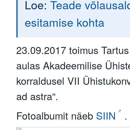
Loe:
Teade võlausal
esitamise kohta
23.09.2017 toimus Tartus 
aulas Akadeemilise Ühist
korraldusel VII Ühistukon
ad astra“.
Fotoalbumit näeb
SIIN
.