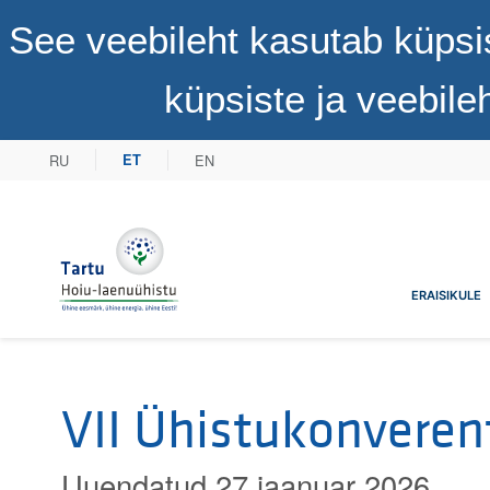
See veebileht kasutab küpsi
küpsiste ja veebil
RU
EN
ET
Tartu Hoiu-laenuühistu
ERAISIKULE
VII Ühistukonveren
Uuendatud 27 jaanuar 2026