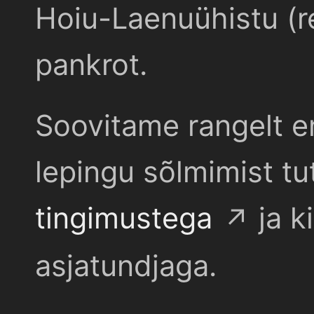
Hoiu-Laenuühistu (r
pankrot.
Soovitame rangelt e
lepingu sõlmimist t
tingimustega
ja k
asjatundjaga.