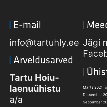
E-mail
Mee
info@tartuhly.ee
Jägi 
Faceb
Arveldusarved
Ühis
Tartu Hoiu-
laenuühistu
Märts 2021 (pd
Detsember 202
a/a
September 202