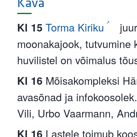
Kava
Torma Kiriku
juur
Kl 15
moonakajook, tutvumine k
huvilistel on võimalus tõus
Mõisakompleksi Här
Kl 16
avasõnad ja infokoosolek
Vili, Urbo Vaarmann, Andr
Lastele toimub koos
Kl 16