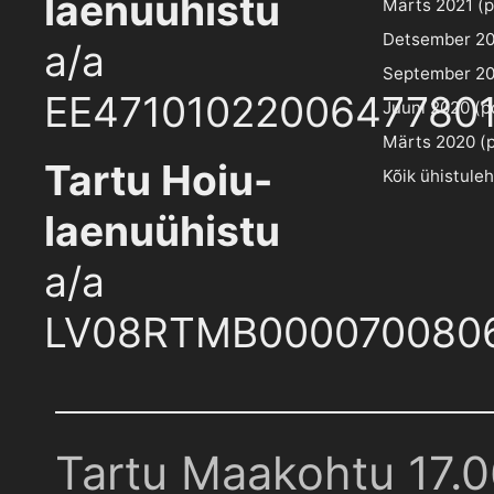
laenuühistu
Märts 2021 (pd
Detsember 202
a/a
September 202
EE4710102200647780
Juuni 2020 (pd
Märts 2020 (pd
Tartu Hoiu-
Kõik ühistule
laenuühistu
a/a
LV08RTMB000070080
Tartu Maakohtu 17.