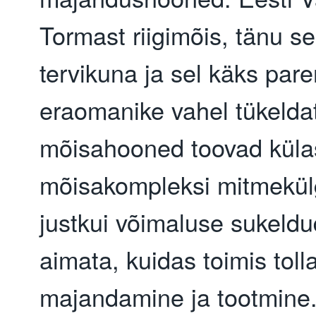
Tormast riigimõis, tänu se
tervikuna ja sel käks pare
eraomanike vahel tükelda
mõisahooned toovad külas
mõisakompleksi mitmekül
justkui võimaluse sukeld
aimata, kuidas toimis tol
majandamine ja tootmine. 