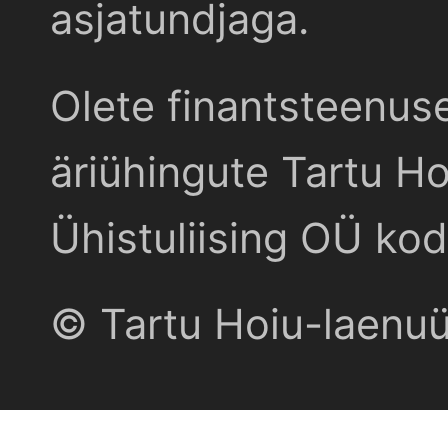
asjatundjaga.
Olete finantsteenus
äriühingute Tartu Ho
Ühistuliising OÜ kod
© Tartu Hoiu-laenu