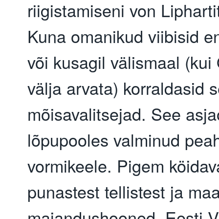
riigistamiseni von Liphart
Kuna omanikud viibisid e
või kusagil välismaal (kui
välja arvata) korraldasid 
mõisavalitsejad. See asjao
lõpupooles valminud peah
vormikeele. Pigem köidav
punastest tellistest ja ma
majandushooned. Eesti Vab