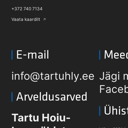
+372 740 7134
Vaata kaardilt
E-mail
Mee
info@tartuhly.ee
Jägi 
Faceb
Arveldusarved
Ühis
Tartu Hoiu-