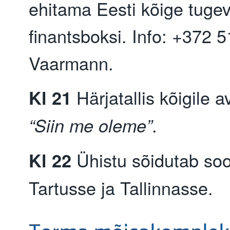
ehitama Eesti kõige tug
finantsboksi. Info: +372 
Vaarmann.
Härjatallis kõigile a
Kl 21
.
“Siin me oleme”
Ühistu sõidutab soo
Kl 22
Tartusse ja Tallinnasse.