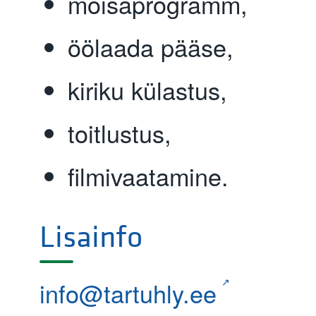
mõisaprogramm,
öölaada pääse,
kiriku külastus,
toitlustus,
filmivaatamine.
Lisainfo
info@tartuhly.ee