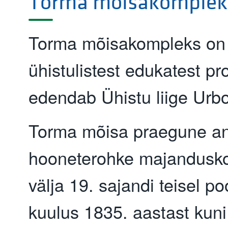
Torma mõisakomplek
Torma mõisakompleks on 
ühistulistest edukatest pr
edendab Ühistu liige Ur
Torma mõisa praegune a
hooneterohke majandusk
välja 19. sajandi teisel p
kuulus 1835. aastast kun