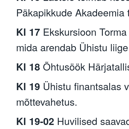
Päkapikkude Akadeemia t
Ekskursioon Torma 
Kl 17
mida arendab Ühistu liig
Õhtusöök Härjatalli
Kl 18
Ühistu finantsalas v
Kl 19
mõttevahetus.
Huvilised saava
Kl 19-02