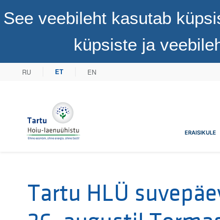
See veebileht kasutab küpsi
küpsiste ja veebil
RU
EN
ET
Tartu Hoiu-laenuühistu
ERAISIKULE
Tartu HLÜ suvepäe