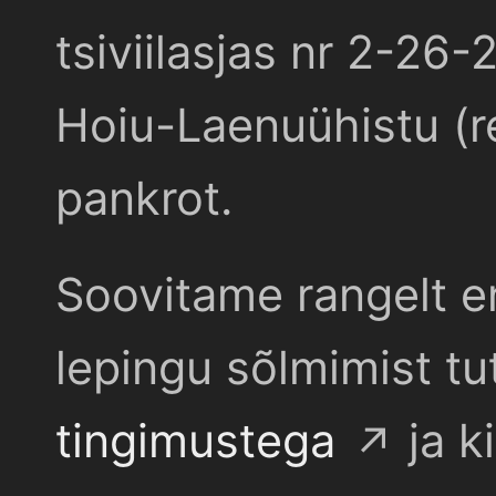
tsiviilasjas nr 2-26-
Hoiu-Laenuühistu (r
pankrot.
Soovitame rangelt e
lepingu sõlmimist t
tingimustega
ja k