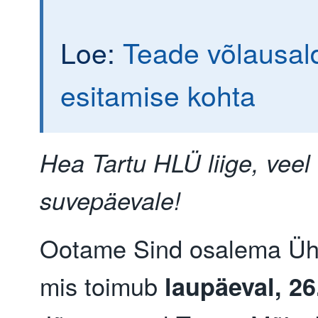
Loe:
Teade võlausal
esitamise kohta
Hea Tartu HLÜ liige, veel 
suvepäevale!
Ootame Sind osalema Ühi
mis toimub
laupäeval, 26