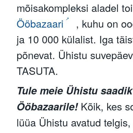
mõisakompleksi aladel to
Ööbazaari
, kuhu on oo
ja 10 000 külalist. Iga tä
põnevat. Ühistu suvepäeva
TASUTA.
Tule meie Ühistu saadi
Kõik, kes s
Ööbazaarile!
lüüa Ühistu avatud telgis,