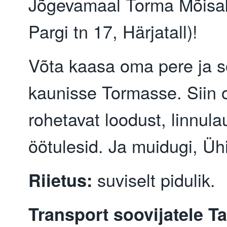
Jõgevamaal Torma Mõisa
Pargi tn 17, Härjatall)!
Võta kaasa oma pere ja s
kaunisse Tormasse. Siin o
rohetavat loodust, linnulau
öötulesid. Ja muidugi, Üh
suviselt pidulik.
Riietus:
Transport soovijatele Tar