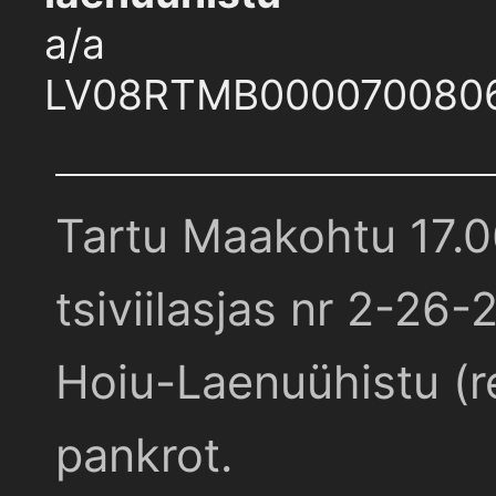
a/a
LV08RTMB000070080
Tartu Maakohtu 17.
tsiviilasjas nr 2-26-
Hoiu-Laenuühistu (r
pankrot.