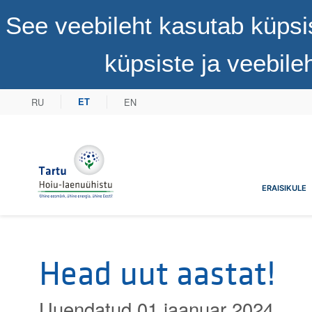
See veebileht kasutab küpsi
küpsiste ja veebil
RU
EN
ET
Tartu Hoiu-laenuühistu
ERAISIKULE
Head uut aastat!
Uuendatud 01 jaanuar 2024