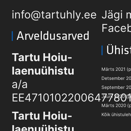
info@tartuhly.ee
Jägi 
Faceb
Arveldusarved
Ühis
Tartu Hoiu-
laenuühistu
Märts 2021 (pd
Detsember 202
a/a
September 202
EE4710102200647780
Juuni 2020 (pd
Märts 2020 (pd
Tartu Hoiu-
Kõik ühistule
laenuühistu