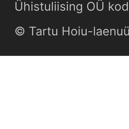
Ühistuliising OÜ kod
© Tartu Hoiu-laenu