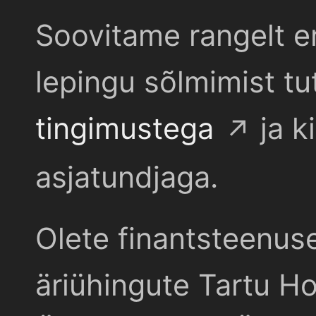
Soovitame rangelt e
lepingu sõlmimist t
tingimustega
ja k
asjatundjaga.
Olete finantsteenus
äriühingute Tartu Ho