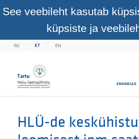
See veebileht kasutab küpsi
küpsiste ja veebil
RU
EN
ET
Tartu Hoiu-laenuühistu
ERAISIKULE
HLÜ-de keskühistu