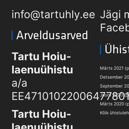
info@tartuhly.ee
Jägi 
Faceb
Arveldusarved
Ühis
Tartu Hoiu-
laenuühistu
Märts 2021 (pd
Detsember 202
a/a
September 202
EE4710102200647780
Juuni 2020 (pd
Märts 2020 (pd
Tartu Hoiu-
Kõik ühistule
laenuühistu