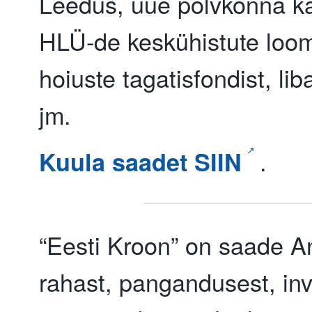
Leedus, uue põlvkonna k
HLÜ-de keskühistute loom
hoiuste tagatisfondist, lib
jm.
.
Kuula saadet SIIN
“Eesti Kroon” on saade A
rahast, pangandusest, inv