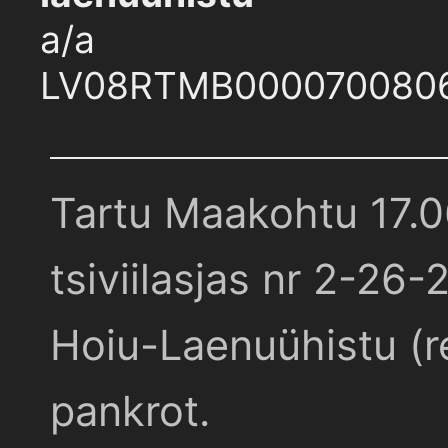
a/a
LV08RTMB000070080
Tartu Maakohtu 17.
tsiviilasjas nr 2-26-
Hoiu-Laenuühistu (r
pankrot.