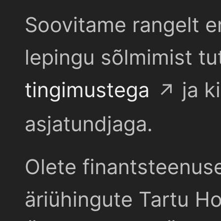
Soovitame rangelt e
lepingu sõlmimist t
tingimustega
ja k
asjatundjaga.
Olete finantsteenus
äriühingute Tartu Ho