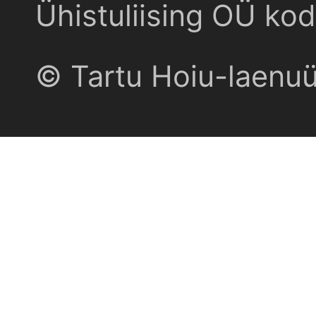
Ühistuliising OÜ kod
© Tartu Hoiu-laenu