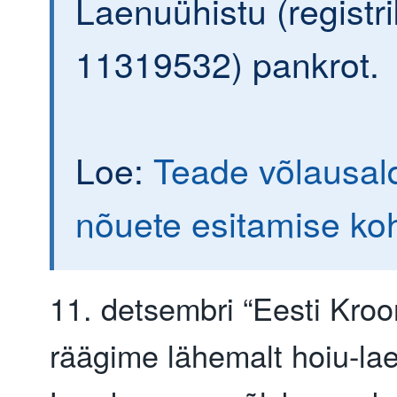
Laenuühistu (registr
11319532) pankrot.
Loe:
Teade võlausald
nõuete esitamise ko
11. detsembri “Eesti Kroo
räägime lähemalt hoiu-lae