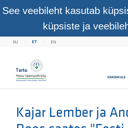
See veebileht kasutab küpsi
küpsiste ja veebil
RU
EN
ET
Tartu Hoiu-laenuühistu
ERAISIKULE
Kajar Lember ja An