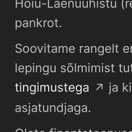
Hoiu-Laenuühistu (r
pankrot.
Soovitame rangelt e
lepingu sõlmimist t
tingimustega
ja k
asjatundjaga.