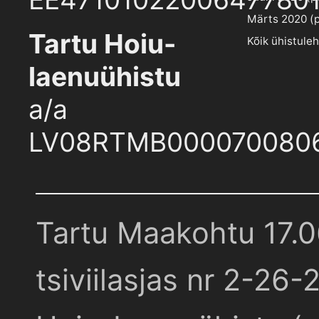
Märts 2020 (pd
Tartu Hoiu-
Kõik ühistule
laenuühistu
a/a
LV08RTMB000070080
Tartu Maakohtu 17.
tsiviilasjas nr 2-26-