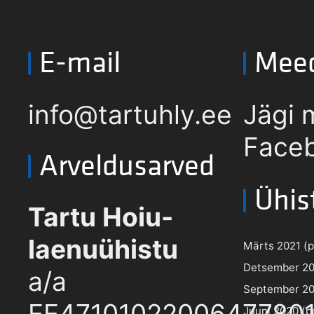
E-mail
Mee
info@tartuhly.ee
Jägi 
Faceb
Arveldusarved
Ühis
Tartu Hoiu-
laenuühistu
Märts 2021 (pd
Detsember 202
a/a
September 202
EE4710102200647780
Juuni 2020 (pd