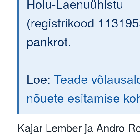
Hoiu-Laenuühistu
(registrikood 113195
pankrot.
Loe:
Teade võlausald
nõuete esitamise ko
Kajar Lember ja Andro R