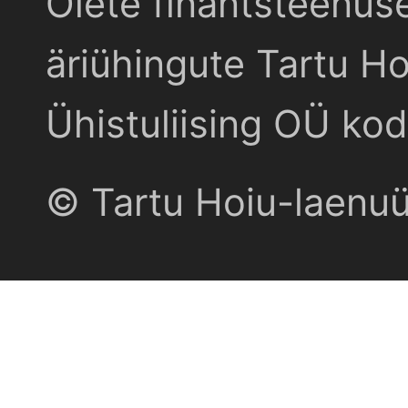
Olete finantsteenus
äriühingute Tartu Ho
Ühistuliising OÜ kod
© Tartu Hoiu-laenu