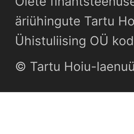
Olete finantsteenus
äriühingute Tartu Ho
Ühistuliising OÜ kod
© Tartu Hoiu-laenu