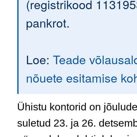
(registrikood 113195
pankrot.
Loe:
Teade võlausald
nõuete esitamise ko
Ühistu kontorid on jõulude
suletud 23. ja 26. detsembr