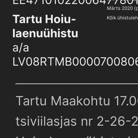
Märts 2020 (pd
Tartu Hoiu-
Kõik ühistule
laenuühistu
a/a
LV08RTMB000070080
Tartu Maakohtu 17.
tsiviilasjas nr 2-26-