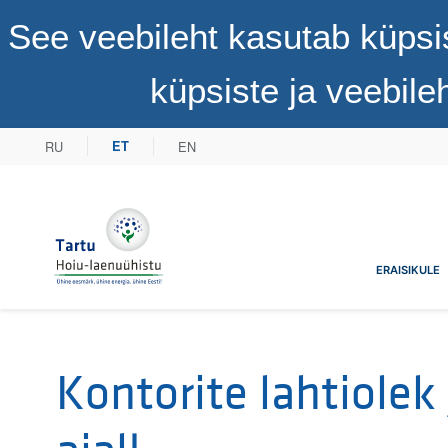
See veebileht kasutab küpsi
küpsiste ja veebil
RU
EN
ET
Tartu Hoiu-laenuühistu
ERAISIKULE
Kontorite lahtiolek