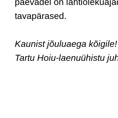
päevadel on lahtiolekuaja
tavapärased.
Kaunist jõuluaega kõigile!
Tartu Hoiu-laenuühistu ju