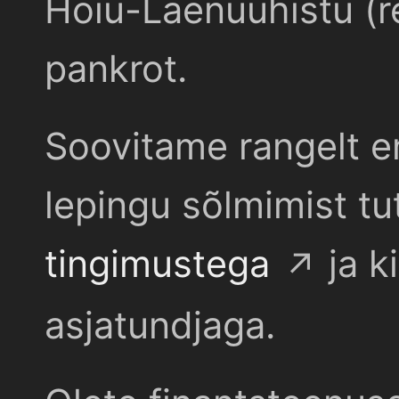
Hoiu-Laenuühistu (r
pankrot.
Soovitame rangelt e
lepingu sõlmimist t
tingimustega
ja k
asjatundjaga.