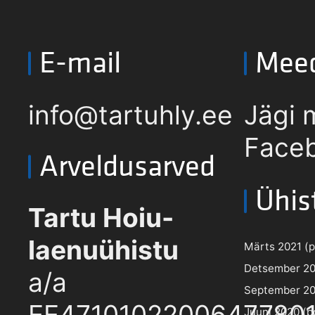
E-mail
Mee
info@tartuhly.ee
Jägi 
Faceb
Arveldusarved
Ühis
Tartu Hoiu-
laenuühistu
Märts 2021 (pd
Detsember 202
a/a
September 202
EE4710102200647780
Juuni 2020 (pd