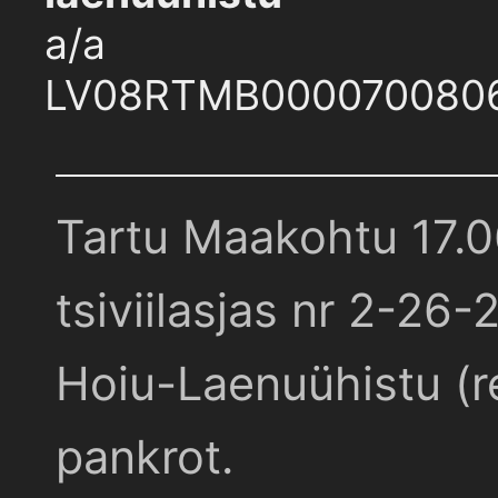
a/a
LV08RTMB000070080
Tartu Maakohtu 17.
tsiviilasjas nr 2-26-
Hoiu-Laenuühistu (r
pankrot.