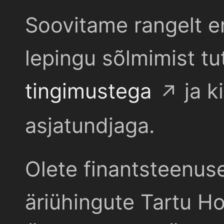
Soovitame rangelt e
lepingu sõlmimist t
tingimustega
ja k
asjatundjaga.
Olete finantsteenus
äriühingute Tartu Ho