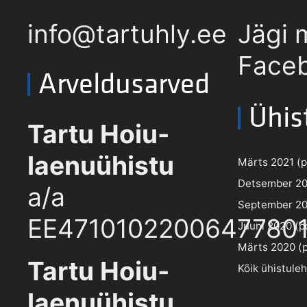
info@tartuhly.ee
Jägi 
Faceb
Arveldusarved
Ühis
Tartu Hoiu-
laenuühistu
Märts 2021 (pd
Detsember 202
a/a
September 202
EE4710102200647780
Juuni 2020 (pd
Märts 2020 (pd
Tartu Hoiu-
Kõik ühistule
laenuühistu