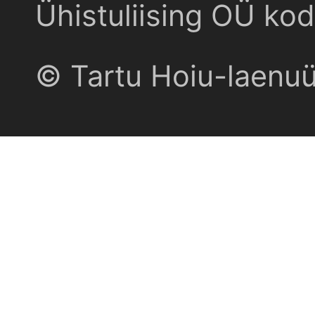
Ühistuliising OÜ kod
© Tartu Hoiu-laenu