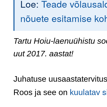
Loe:
Teade võlausald
nõuete esitamise ko
Tartu Hoiu-laenuühistu so
uut 2017. aastat!
Juhatuse uusaastatervitu
s
Roos ja see on
kuulatav