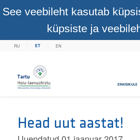
See veebileht kasutab küpsi
küpsiste ja veebil
RU
EN
ET
Tartu Hoiu-laenuühistu
ERAISIKULE
Head uut aastat!
Uuendatud 01 jaanuar 2017