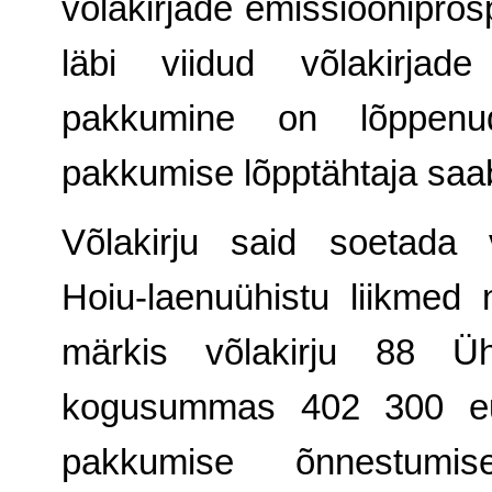
võlakirjade emissiooniprosp
läbi viidud võlakirjad
pakkumine
on lõppen
pakkumise lõpptähtaja sa
Võlakirju said soetada 
Hoiu-laenuühistu liikmed
märkis võlakirju 88 Ühi
kogusummas
402 300 e
pakkumise õnnestumi