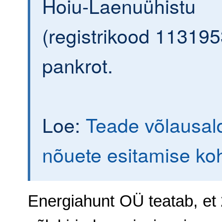
Hoiu-Laenuühistu
(registrikood 113195
pankrot.
Loe:
Teade võlausald
nõuete esitamise ko
Energiahunt OÜ teatab, et