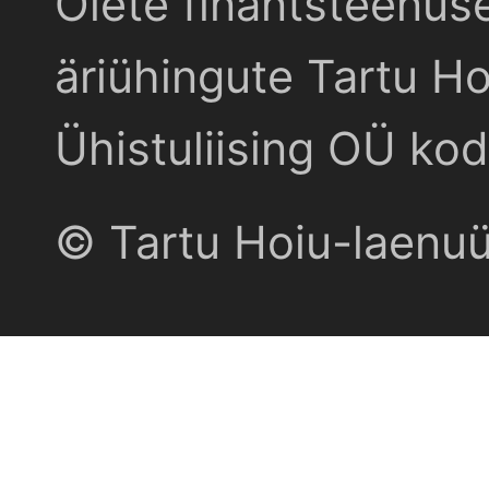
Olete finantsteenus
äriühingute Tartu Ho
Ühistuliising OÜ kod
© Tartu Hoiu-laenu