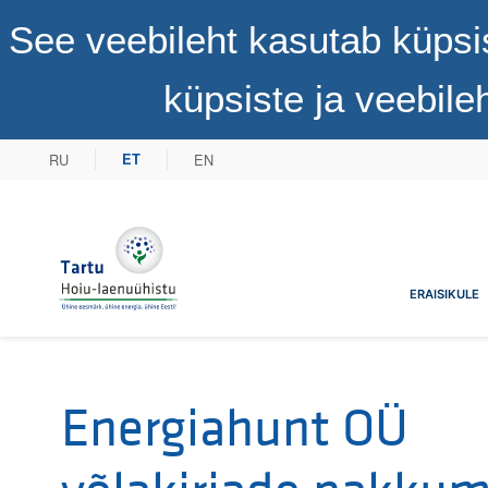
See veebileht kasutab küpsi
küpsiste ja veebil
RU
EN
ET
Tartu Hoiu-laenuühistu
ERAISIKULE
Energiahunt OÜ