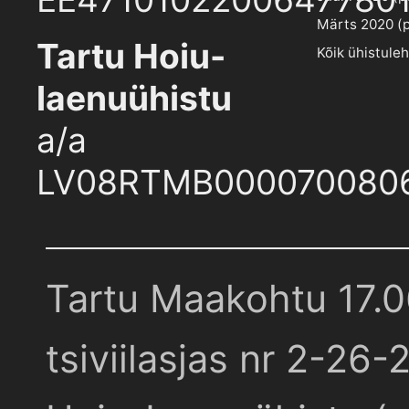
Märts 2020 (pd
Tartu Hoiu-
Kõik ühistule
laenuühistu
a/a
LV08RTMB000070080
Tartu Maakohtu 17.
tsiviilasjas nr 2-26-