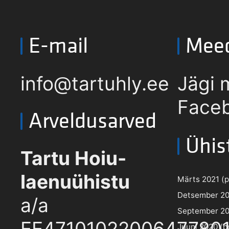
E-mail
Mee
info@tartuhly.ee
Jägi 
Faceb
Arveldusarved
Ühis
Tartu Hoiu-
laenuühistu
Märts 2021 (pd
Detsember 202
a/a
September 202
EE4710102200647780
Juuni 2020 (pd