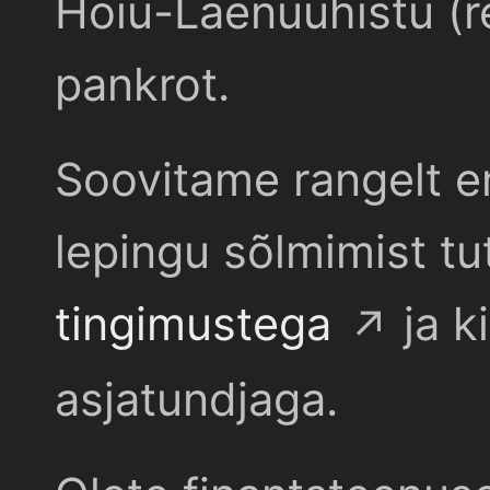
Hoiu-Laenuühistu (r
pankrot.
Soovitame rangelt e
lepingu sõlmimist t
tingimustega
ja k
asjatundjaga.