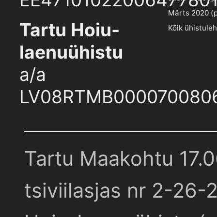
Märts 2020 (pd
Tartu Hoiu-
Kõik ühistule
laenuühistu
a/a
LV08RTMB000070080
Tartu Maakohtu 17.
tsiviilasjas nr 2-26-