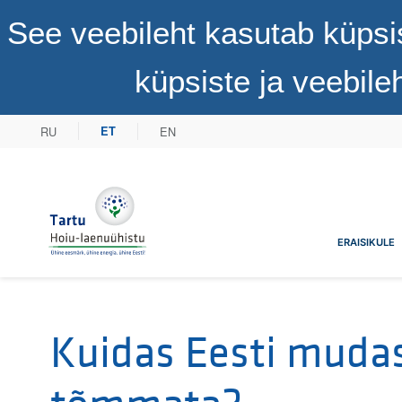
See veebileht kasutab küpsi
küpsiste ja veebil
RU
EN
ET
Tartu Hoiu-laenuühistu
ERAISIKULE
Kuidas Eesti mudas