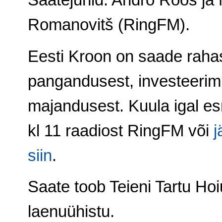
Romanovitš (RingFM).
Eesti Kroon on saade rahas
pangandusest, investeerimi
majandusest. Kuula igal e
kl 11 raadiost RingFM või
j
siin
.
Saate toob Teieni Tartu Hoi
laenuühistu.