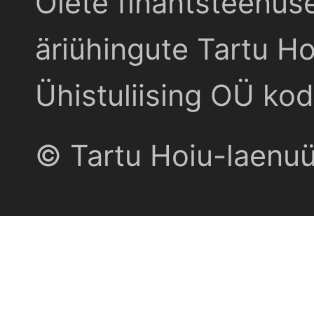
Olete finantsteenus
äriühingute Tartu Ho
Ühistuliising OÜ kod
© Tartu Hoiu-laenu