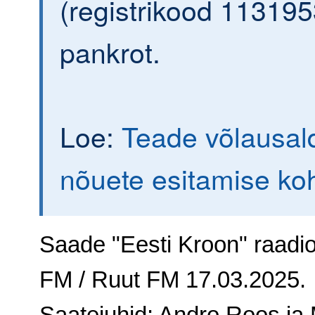
(registrikood 113195
pankrot.
Loe:
Teade võlausald
nõuete esitamise ko
Saade "Eesti Kroon" raadi
FM / Ruut FM 17.03.2025.
Saatejuhid: Andro Roos ja