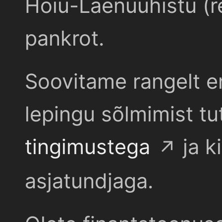
Hoiu-Laenuühistu (r
pankrot.
Soovitame rangelt e
lepingu sõlmimist t
tingimustega
ja k
asjatundjaga.