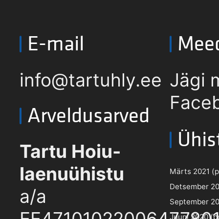
E-mail
Mee
info@tartuhly.ee
Jägi 
Faceb
Arveldusarved
Ühis
Tartu Hoiu-
laenuühistu
Märts 2021 (pd
Detsember 202
a/a
September 202
EE4710102200647780
Juuni 2020 (pd