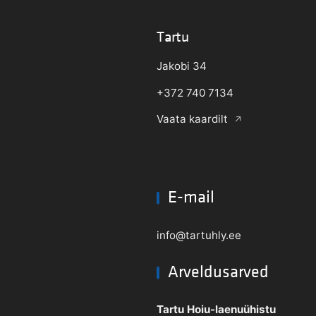
Tartu
Jakobi 34
+372 740 7134
Vaata kaardilt
E-mail
info@tartuhly.ee
Arveldusarved
Tartu Hoiu-laenuühistu