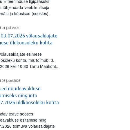
tu E-teeninduse ligipääsuks
s tühjendada veebilehitseja
mälu ja küpsised (cookies).
d 01 juuli 2026
 03.07.2026 võlausaldajate
mese üldkoosoleku kohta
 võlausaldajate esimese
oosoleku kohta, mis toimub: 3.
l 2026 kell 10:30 Tartu Maakoht...
d 26 juuni 2026
ised nõudeavalduse
amiseks ning info
07.2026 üldkoosoleku kohta
ndav teave seoses
eavalduse esitamise ning
7.2026 toimuva võlausaldajate