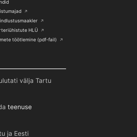
ndid
histumajad
indlustusmaakler
rteriühistute HLÜ
mete töötlemine (pdf-fail)
utati välja Tartu
uda
teenuse
u ja Eesti