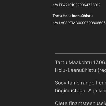
a/a EE471010220064778012
Tartu Hoiu-laenuühistu
a/a LV08RTMB0000700806606
Tartu Maakohtu 17.06.
Hoiu-Laenuühistu (reg
Soovitame rangelt enn
tingimustega
ja kin
Olete finantsteenusei