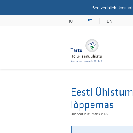
See veebileht kasutab
RU
EN
ET
Tartu Hoiu-lae
Eesti Ühistu
lõppemas
Uuendatud 31 märts 2025