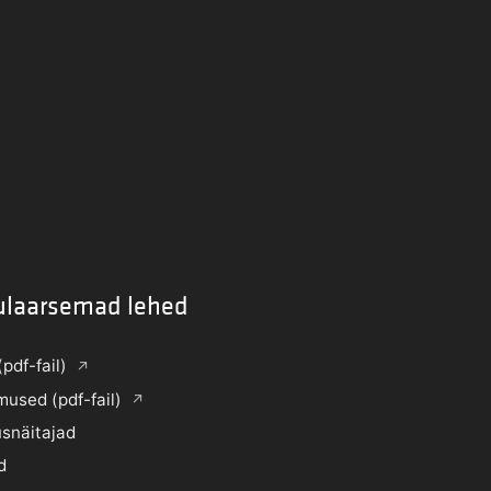
ulaarsemad lehed
(pdf-fail)
mused (pdf-fail)
snäitajad
d