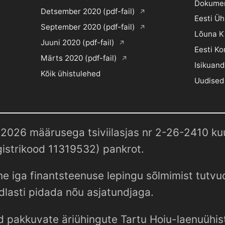
Dokume
Detsember 2020 (pdf-fail)
Eesti Ü
September 2020 (pdf-fail)
Lõuna K
Juuni 2020 (pdf-fail)
Eesti Ko
Märts 2020 (pdf-fail)
Isikuand
Kõik ühistulehed
Uudised
2026 määrusega tsiviilasjas nr 2-26-2410 kuul
istrikood 11319532) pankrot.
e iga finantsteenuse lepingu sõlmimist tutv
dlasti pidada nõu asjatundjaga.
d pakkuvate äriühingute Tartu Hoiu-laenuühist