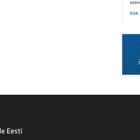
esim
Kõik
le Eesti