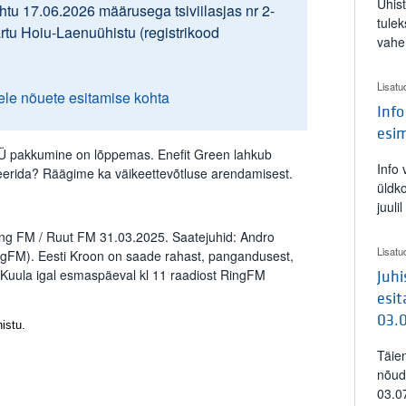
Ühis
tu 17.06.2026 määrusega tsiviilasjas nr 2-
tulek
artu Hoiu-Laenuühistu (registrikood
vahe
Lisatu
ele nõuete esitamise kohta
Info
esi
OÜ pakkumine on lõppemas. Enefit Green lahkub
Info
steerida? Räägime ka väikeettevõtluse arendamisest.
üldk
juuli
ing FM / Ruut FM 31.03.2025. Saatejuhid: Andro
Lisatu
gFM). Eesti Kroon on saade rahast, pangandusest,
 Kuula igal esmaspäeval kl 11 raadiost RingFM
Juh
esit
03.
istu.
Täie
nõud
03.0