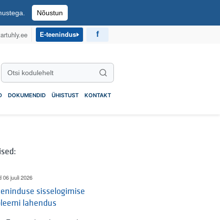
imustega.
Nõustun
artuhly.ee
E-teenindus
Otsi kodulehelt
Otsi
D
DOKUMENDID
ÜHISTUST
KONTAKT
ised:
d 06 juuli 2026
eninduse sisselogimise
bleemi lahendus