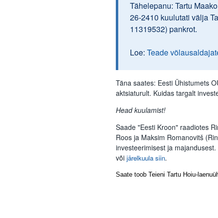
Tähelepanu: Tartu Maakoh
26-2410 kuulutati välja T
11319532) pankrot.
Loe:
Teade võlausaldajat
Täna saates: Eesti Ühistumets 
aktsiaturult. Kuidas targalt inve
Head kuulamist!
Saade "Eesti Kroon" raadiotes R
Roos ja Maksim Romanovitš (Rin
investeerimisest ja majandusest.
või
.
järelkuula siin
Saate toob Teieni Tartu Hoiu-laenuüh