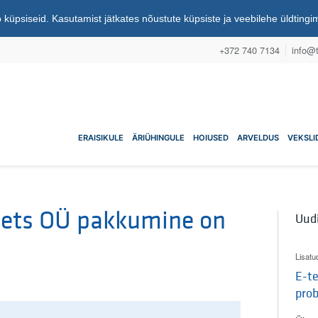
 küpsiseid. Kasutamist jätkates nõustute küpsiste ja veebilehe üldting
+372 740 7134
info@t
nuühistu
ERAISIKULE
ÄRIÜHINGULE
HOIUSED
ARVELDUS
VEKSLI
mets OÜ pakkumine on
Uud
Lisatu
E-te
pro