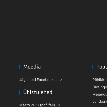
Meedia
Pop
Jägi meid Facebookist
Põhikiri 
Üldtingi
Ühistulehed
Majandu
Juhtkon
Märts 2021 (pdf-fail)