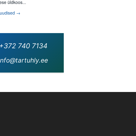
ese üldkoos...
 uudised →
+372 740 7134
info@tartuhly.ee