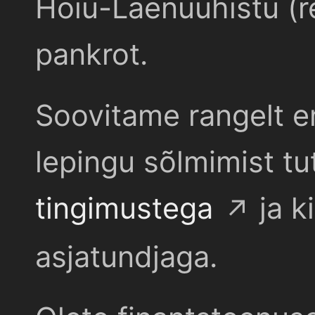
Hoiu-Laenuühistu (r
pankrot.
Soovitame rangelt e
lepingu sõlmimist t
tingimustega
ja k
asjatundjaga.