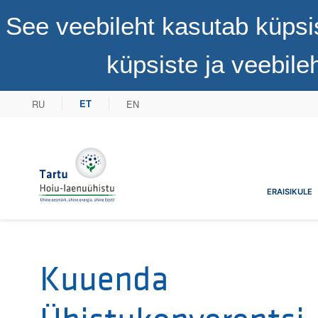
See veebileht kasutab küpsi
küpsiste ja veebil
RU
EN
ET
Tartu Hoiu-laenuühistu
ERAISIKULE
Kuuenda