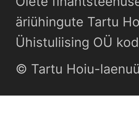
Olete finantsteenus
äriühingute Tartu Ho
Ühistuliising OÜ kod
© Tartu Hoiu-laenu