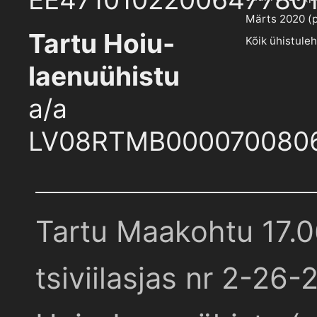
Märts 2020 (pd
Tartu Hoiu-
Kõik ühistule
laenuühistu
a/a
LV08RTMB000070080
Tartu Maakohtu 17.
tsiviilasjas nr 2-26-