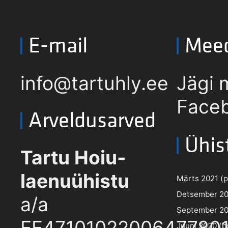
E-mail
Mee
info@tartuhly.ee
Jägi 
Faceb
Arveldusarved
Ühis
Tartu Hoiu-
laenuühistu
Märts 2021 (pd
Detsember 202
a/a
September 202
EE4710102200647780
Juuni 2020 (pd