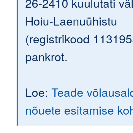
26-2410 kuulutati väl
Hoiu-Laenuühistu
(registrikood 113195
pankrot.
Loe:
Teade võlausald
nõuete esitamise ko