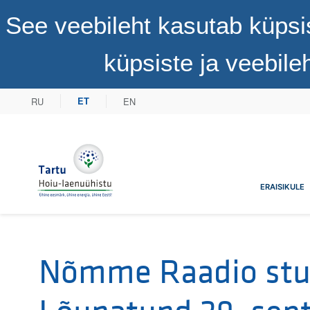
See veebileht kasutab küpsi
küpsiste ja veebil
RU
EN
ET
Tartu Hoiu-laenuühistu
ERAISIKULE
Nõmme Raadio stu