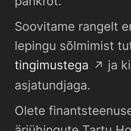
pankrot.
Soovitame rangelt e
lepingu sõlmimist t
tingimustega
ja k
asjatundjaga.
Olete finantsteenus
äriühingute Tartu Ho