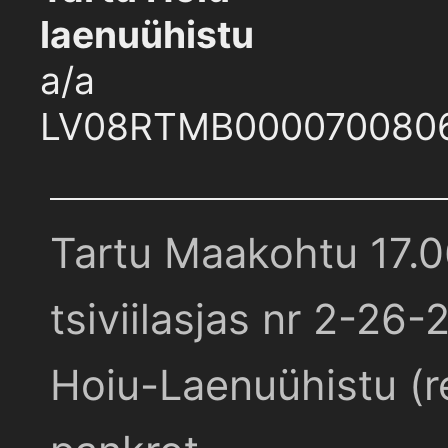
laenuühistu
a/a
LV08RTMB000070080
Tartu Maakohtu 17.
tsiviilasjas nr 2-26-
Hoiu-Laenuühistu (r