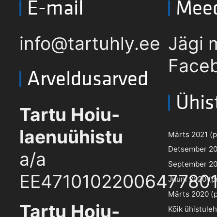
E-mail
Mee
info@tartuhly.ee
Jägi 
Faceb
Arveldusarved
Ühis
Tartu Hoiu-
laenuühistu
Märts 2021 (pd
Detsember 202
a/a
September 202
EE4710102200647780
Juuni 2020 (pd
Märts 2020 (pd
Tartu Hoiu-
Kõik ühistule