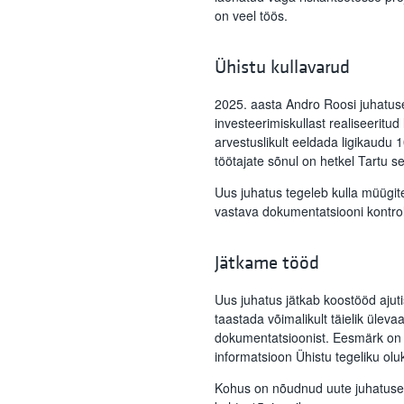
on veel töös.
Ühistu kullavarud
2025. aasta Andro Roosi juhatus
investeerimiskullast realiseeritud
arvestuslikult eeldada ligikaudu 
töötajate sõnul on hetkel Tartu se
Uus juhatus tegeleb kulla müügit
vastava dokumentatsiooni kontrol
Jätkame tööd
Uus juhatus jätkab koostööd ajuti
taastada võimalikult täielik ülev
dokumentatsioonist. Eesmärk on t
informatsioon Ühistu tegeliku olu
Kohus on nõudnud uute juhatuse 