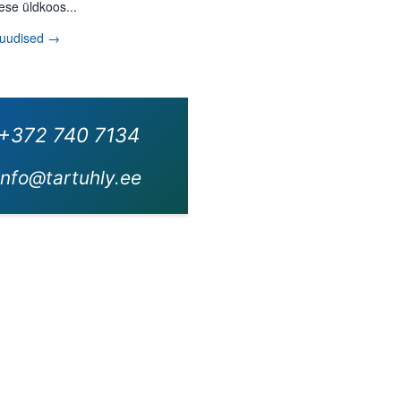
ese üldkoos...
 uudised →
+372 740 7134
info@tartuhly.ee