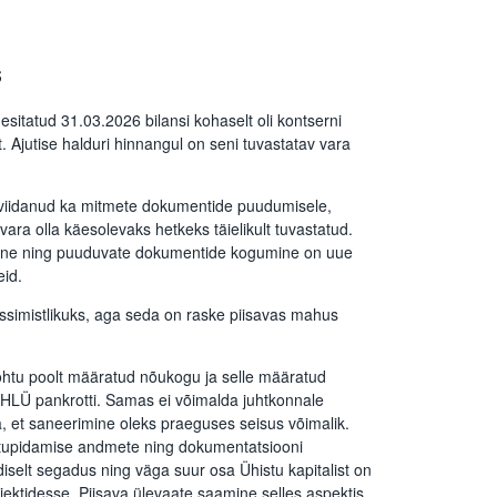
s
esitatud 31.03.2026 bilansi kohaselt oli kontserni
t. Ajutise halduri hinnangul on seni tuvastatav vara
 viidanud ka mitmete dokumentide puudumisele,
vara olla käesolevaks hetkeks täielikult tuvastatud.
mine ning puuduvate dokumentide kogumine on uue
eid.
ssimistlikuks, aga seda on raske piisavas mahus
ohtu poolt määratud nõukogu ja selle määratud
u HLÜ pankrotti. Samas ei võimalda juhtkonnale
 et saneerimine oleks praeguses seisus võimalik.
upidamise andmete ning dokumentatsiooni
iselt segadus ning väga suur osa Ühistu kapitalist on
jektidesse. Piisava ülevaate saamine selles aspektis