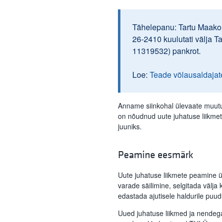
Tähelepanu: Tartu Maakoh
26-2410 kuulutati välja T
11319532) pankrot.
Loe:
Teade võlausaldajat
Anname siinkohal ülevaate muutu
on nõudnud uute juhatuse liikme
juuniks.
Peamine eesmärk
Uute juhatuse liikmete peamine 
varade säilimine, selgitada välja 
edastada ajutisele haldurile pu
Uued juhatuse liikmed ja nendega