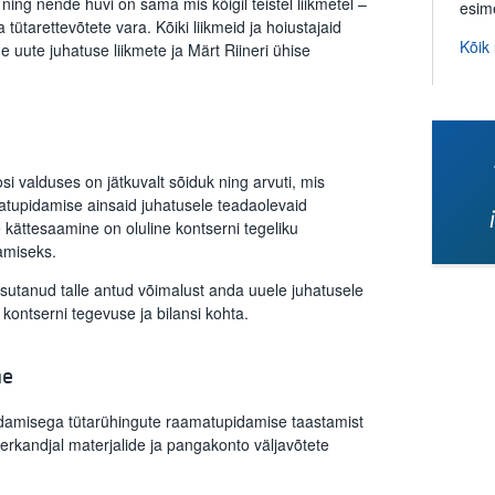
g nende huvi on sama mis kõigil teistel liikmetel –
esim
a tütarettevõtete vara. Kõiki liikmeid ja hoiustajaid
Kõik
 uute juhatuse liikmete ja Märt Riineri ühise
i valduses on jätkuvalt sõiduk ning arvuti, mis
atupidamise ainsaid juhatusele teadaolevaid
ättesaamine on oluline kontserni tegeliku
tamiseks.
sutanud talle antud võimalust anda uuele juhatusele
 kontserni tegevuse ja bilansi kohta.
ne
damisega tütarühingute raamatupidamise taastamist
rkandjal materjalide ja pangakonto väljavõtete