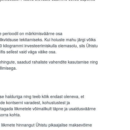
e perioodil on märkimisväärne osa
 likviidsuse tekitamiseks. Kui hoiuste mahu järgi võiks
10 kilogrammi investeerimiskulla olemasolu, siis Ühistu
ifis sellest vaid väga väike osa.
ehingute, saadud rahaliste vahendite kasutamise ning
limisega.
se halduriga ning teeb kõik endast oleneva, et
aade kontserni varadest, kohustustest ja
agada liikmetele võimalikult täpne ja usaldusväärne
korra kohta.
liikmete hinnangut Ühistu pikaajalise maksevõime