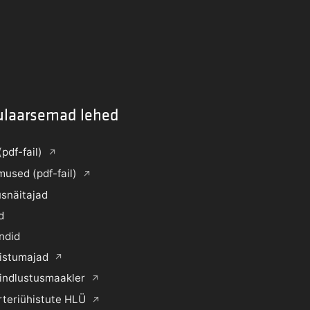
ulaarsemad lehed
(pdf-fail)
mused (pdf-fail)
snäitajad
d
ndid
histumajad
indlustusmaakler
rteriühistute HLÜ