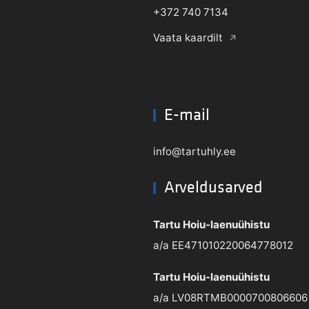
+372 740 7134
Vaata kaardilt
E-mail
info@tartuhly.ee
Arveldusarved
Tartu Hoiu-laenuühistu
a/a EE471010220064778012
Tartu Hoiu-laenuühistu
a/a LV08RTMB0000700806606