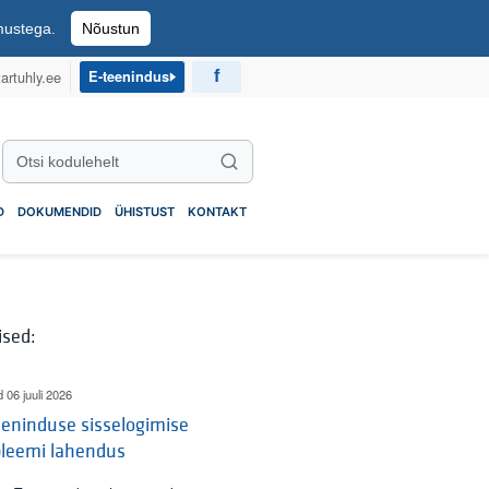
imustega.
Nõustun
artuhly.ee
E-teenindus
Otsi kodulehelt
Otsi
D
DOKUMENDID
ÜHISTUST
KONTAKT
ised:
d 06 juuli 2026
eninduse sisselogimise
bleemi lahendus