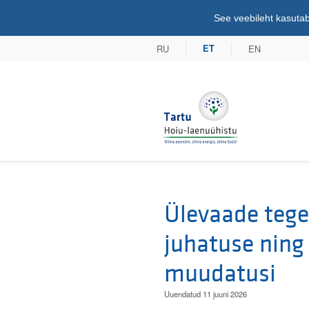
See veebileht kasutab
RU
EN
ET
Tartu Hoiu-lae
Ülevaade tege
juhatuse ning
muudatusi
Uuendatud 11 juuni 2026