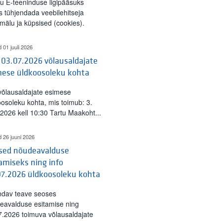
tu E-teeninduse ligipääsuks
s tühjendada veebilehitseja
mälu ja küpsised (cookies).
d 01 juuli 2026
 03.07.2026 võlausaldajate
mese üldkoosoleku kohta
 võlausaldajate esimese
oosoleku kohta, mis toimub: 3.
l 2026 kell 10:30 Tartu Maakoht...
d 26 juuni 2026
ised nõudeavalduse
amiseks ning info
07.2026 üldkoosoleku kohta
ndav teave seoses
eavalduse esitamise ning
7.2026 toimuva võlausaldajate