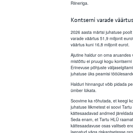
Riineriga.
Kontserni varade väärtu
2026 aasta märtsi juhatuse poolt 
varade väärtus 51,9 miljonit euro
väärtus kuni 16,8 miljonit eurot.
Ajutine haldur on oma aruandes
mistõttu ei pruugi kogu kontserni 
Erinevuse põhjuste väljaselgita
juhatuse üks peamisi tööülesand
Halduri hinnangut võib pidada pe
ümber lükata.
Soovime ka rõhutada, et keegi k
juhatuse liikmetest ei soovi Tart
kättesaadavad andmed järeldada,
Seda enam, et Tartu HLÜ raamat
kättesaadavuse osas valitseb end
laenatud väga riskantsetesse pro