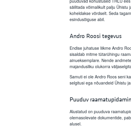
puuduvad kohustused THLÜ ees nin
säilitada võimalikult palju Ühistu j
koheldakse võrdselt. Seda tagame
esindusõiguse abil.
Andro Roosi tegevus
Endise juhatuse liikme Andro Roos
sisaldab mitme tütarühingu raam
ainueksemplare. Nende andmete k
majandusliku olukorra väljaselgi
Samuti ei ole Andro Roos seni ka
selgitusi ega nõuandeid Ühistu ja
Puuduv raamatupidami
Alustatud on puuduva raamatupi
olemasolevate dokumentide, pabe
alusel.