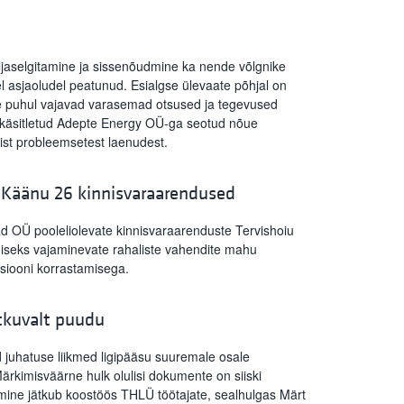
ljaselgitamine ja sissenõudmine ka nende võlgnike
el asjaoludel peatunud. Esialgse ülevaate põhjal on
le puhul vajavad varasemad otsused ja tegevused
s käsitletud Adepte Energy OÜ-ga seotud nõue
ist probleemsetest laenudest.
a Käänu 26 kinnisvaraarendused
d OÜ pooleliolevate kinnisvaraarenduste Tervishoiu
iseks vajaminevate rahaliste vahendite mahu
siooni korrastamisega.
tkuvalt puudu
 juhatuse liikmed ligipääsu suuremale osale
Märkimisväärne hulk olulisi dokumente on siiski
mine jätkub koostöös THLÜ töötajate, sealhulgas Märt