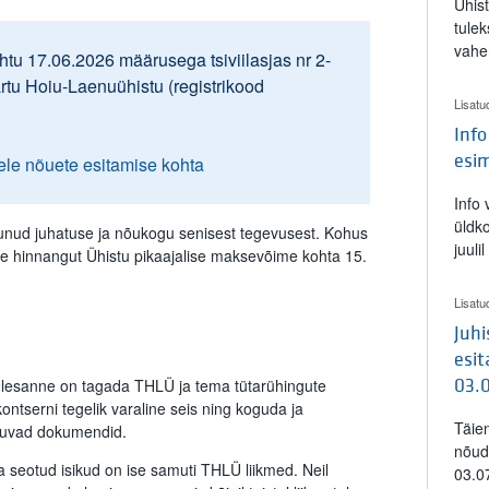
Ühis
tulek
vahe
tu 17.06.2026 määrusega tsiviilasjas nr 2-
artu Hoiu-Laenuühistu (registrikood
Lisatu
Info
esi
ele nõuete esitamise kohta
Info
üldk
nud juhatuse ja nõukogu senisest tegevusest. Kohus
juuli
te hinnangut Ühistu pikaajalise maksevõime kohta 15.
Lisatu
Juh
esit
ülesanne on tagada THLÜ ja tema tütarühingute
03.
kontserni tegelik varaline seis ning koguda ja
Täie
uduvad dokumendid.
nõud
 seotud isikud on ise samuti THLÜ liikmed. Neil
03.0