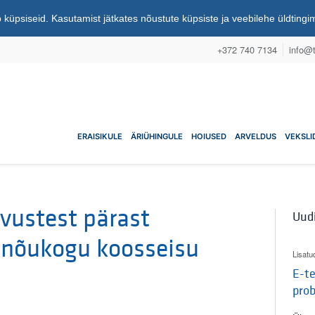
 küpsiseid. Kasutamist jätkates nõustute küpsiste ja veebilehe üldting
+372 740 7134
info@t
nuühistu
ERAISIKULE
ÄRIÜHINGULE
HOIUSED
ARVELDUS
VEKSLI
vustest pärast
Uud
 nõukogu koosseisu
Lisatu
E-te
pro