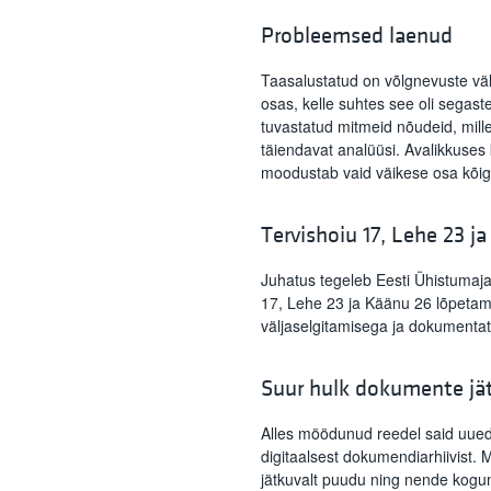
Probleemsed laenud
Taasalustatud on võlgnevuste vä
osas, kelle suhtes see oli segast
tuvastatud mitmeid nõudeid, mil
täiendavat analüüsi. Avalikkuse
moodustab vaid väikese osa kõig
Tervishoiu 17, Lehe 23 j
Juhatus tegeleb Eesti Ühistumaja
17, Lehe 23 ja Käänu 26 lõpetam
väljaselgitamisega ja dokumentat
Suur hulk dokumente jä
Alles möödunud reedel said uued
digitaalsest dokumendiarhiivist. 
jätkuvalt puudu ning nende kogu