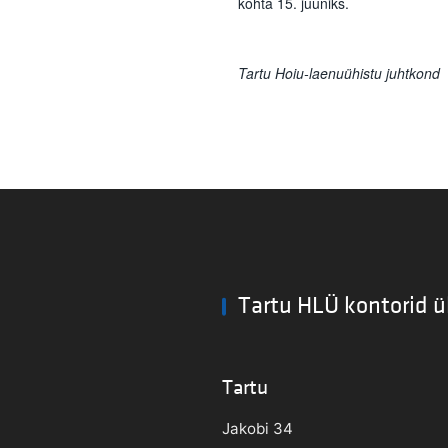
kohta 15. juuniks.
Tartu Hoiu-laenuühistu juhtkond
Tartu HLÜ kontorid ü
Tartu
Jakobi 34