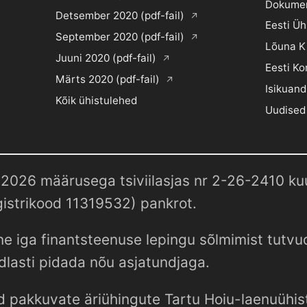
Dokume
Detsember 2020 (pdf-fail)
Eesti Ü
September 2020 (pdf-fail)
Lõuna K
Juuni 2020 (pdf-fail)
Eesti Ko
Märts 2020 (pdf-fail)
Isikuand
Kõik ühistulehed
Uudised
2026 määrusega tsiviilasjas nr 2-26-2410 kuul
istrikood 11319532) pankrot.
e iga finantsteenuse lepingu sõlmimist tutv
dlasti pidada nõu asjatundjaga.
d pakkuvate äriühingute Tartu Hoiu-laenuühist