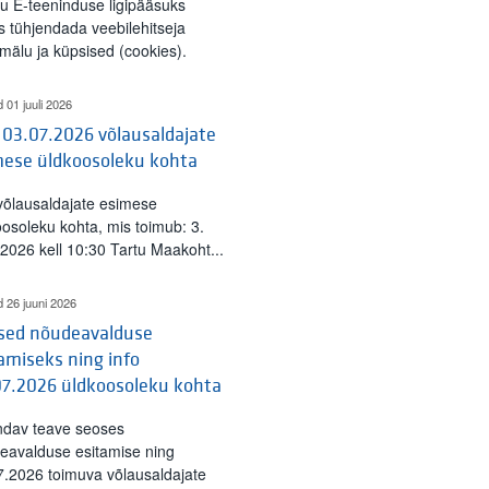
tu E-teeninduse ligipääsuks
s tühjendada veebilehitseja
mälu ja küpsised (cookies).
d 01 juuli 2026
 03.07.2026 võlausaldajate
mese üldkoosoleku kohta
 võlausaldajate esimese
oosoleku kohta, mis toimub: 3.
l 2026 kell 10:30 Tartu Maakoht...
d 26 juuni 2026
ised nõudeavalduse
amiseks ning info
07.2026 üldkoosoleku kohta
ndav teave seoses
eavalduse esitamise ning
7.2026 toimuva võlausaldajate