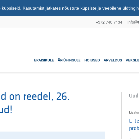
 küpsiseid. Kasutamist jätkates nõustute küpsiste ja veebilehe üldting
+372 740 7134
info@t
nuühistu
ERAISIKULE
ÄRIÜHINGULE
HOIUSED
ARVELDUS
VEKSLI
d on reedel, 26.
Uud
ud!
Lisatu
E-te
pro