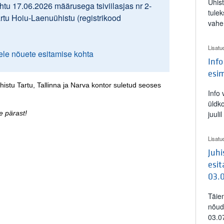
Ühis
tu 17.06.2026 määrusega tsiviilasjas nr 2-
tulek
artu Hoiu-Laenuühistu (registrikood
vahe
Lisatu
ele nõuete esitamise kohta
Info
esi
histu Tartu, Tallinna ja Narva kontor suletud seoses
Info
üldk
 pärast!
juuli
Lisatu
Juh
esit
03.
Täie
nõud
03.0