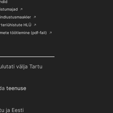
ndid
histumajad
indlustusmaakler
rteriühistute HLÜ
mete töötlemine (pdf-fail)
utati välja Tartu
uda
teenuse
u ja Eesti