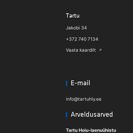
Tartu
Jakobi 34
+372 740 7134
Vaata kaardilt
E-mail
info@tartuhly.ee
Arveldusarved
Tartu Hoiu-laenuühistu