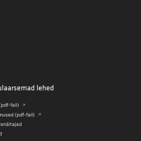
ulaarsemad lehed
(pdf-fail)
mused (pdf-fail)
snäitajad
d