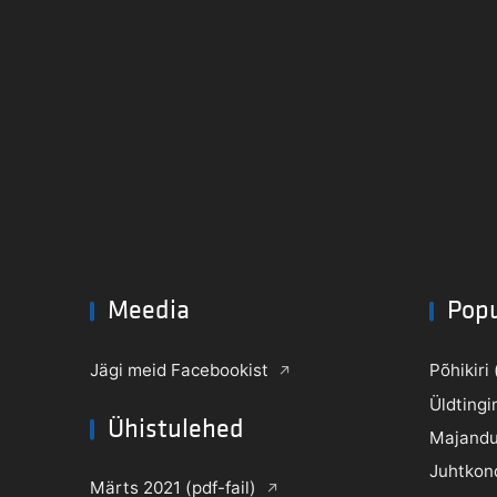
Meedia
Pop
Jägi meid Facebookist
Põhikiri 
Üldtingi
Ühistulehed
Majandu
Juhtkon
Märts 2021 (pdf-fail)