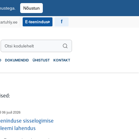
imustega.
Nõustun
artuhly.ee
E-teenindus
Otsi kodulehelt
Otsi
D
DOKUMENDID
ÜHISTUST
KONTAKT
ised:
d 06 juuli 2026
eninduse sisselogimise
bleemi lahendus