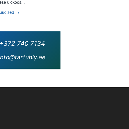
ese üldkoos...
 uudised →
+372 740 7134
info@tartuhly.ee