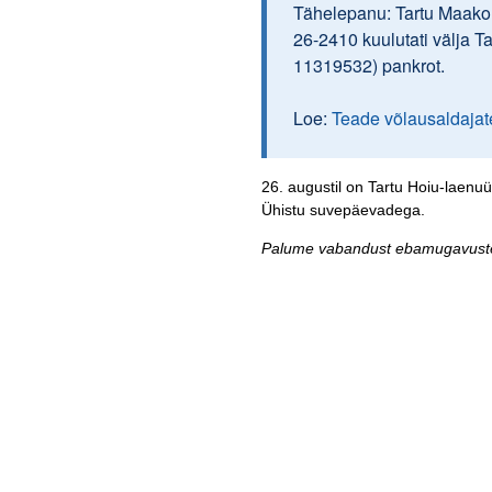
Tähelepanu: Tartu Maakoh
26-2410 kuulutati välja T
11319532) pankrot.
Loe:
Teade võlausaldajat
26. augustil on Tartu Hoiu-laenuü
Ühistu suvepäevadega.
Palume vabandust ebamugavuste