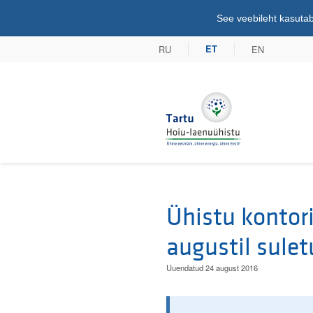
See veebileht kasutab
RU
EN
ET
Tartu Hoiu-lae
Ühistu kontori
augustil sulet
Uuendatud 24 august 2016