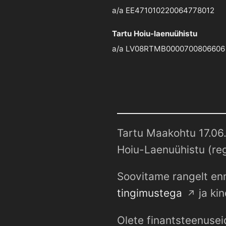
a/a EE471010220064778012
Tartu Hoiu-laenuühistu
a/a LV08RTMB0000700806606
Tartu Maakohtu 17.06.
Hoiu-Laenuühistu (reg
Soovitame rangelt enn
tingimustega
ja kin
Olete finantsteenusei