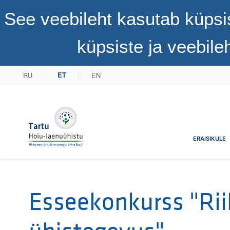
See veebileht kasutab küpsi
küpsiste ja veebil
RU
EN
ET
Tartu Hoiu-laenuühistu
ERAISIKULE
Esseekonkurss "Rii