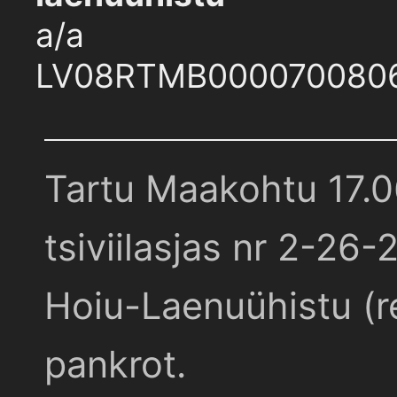
a/a
LV08RTMB000070080
Tartu Maakohtu 17.
tsiviilasjas nr 2-26-
Hoiu-Laenuühistu (r
pankrot.