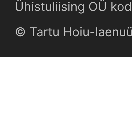
Ühistuliising OÜ kod
© Tartu Hoiu-laenu