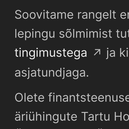
Soovitame rangelt e
lepingu sõlmimist t
tingimustega
ja k
asjatundjaga.
Olete finantsteenus
äriühingute Tartu Ho