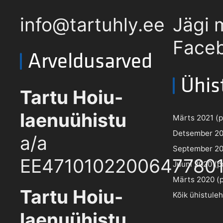
info@tartuhly.ee
Jägi 
Faceb
Arveldusarved
Ühis
Tartu Hoiu-
laenuühistu
Märts 2021 (pd
Detsember 202
a/a
September 202
EE4710102200647780
Juuni 2020 (pd
Märts 2020 (pd
Tartu Hoiu-
Kõik ühistule
laenuühistu