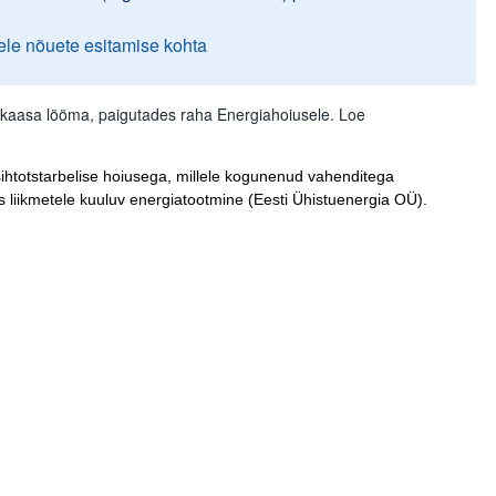
ele nõuete esitamise kohta
te kaasa lööma, paigutades raha Energiahoiusele. Loe
ihtotstarbelise hoiusega, millele kogunenud vahenditega
s liikmetele kuuluv energiatootmine (Eesti Ühistuenergia OÜ).