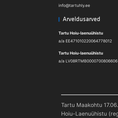
info@tartuhly.ee
Arveldusarved
Tartu Hoiu-laenuühistu
a/a EE471010220064778012
Tartu Hoiu-laenuühistu
a/a LV08RTMB0000700806606
Tartu Maakohtu 17.06.
Hoiu-Laenuühistu (reg