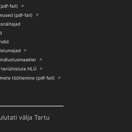
(pdf-fail)
mused (pdf-fail)
snäitajad
d
ndid
histumajad
indlustusmaakler
rteriühistute HLÜ
mete töötlemine (pdf-fail)
utati välja Tartu