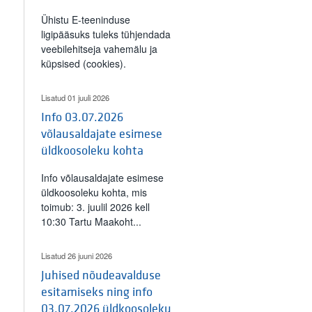
Ühistu E-teeninduse
ligipääsuks tuleks tühjendada
veebilehitseja vahemälu ja
küpsised (cookies).
Lisatud 01 juuli 2026
Info 03.07.2026
võlausaldajate esimese
üldkoosoleku kohta
Info võlausaldajate esimese
üldkoosoleku kohta, mis
toimub: 3. juulil 2026 kell
10:30 Tartu Maakoht...
Lisatud 26 juuni 2026
Juhised nõudeavalduse
esitamiseks ning info
03.07.2026 üldkoosoleku