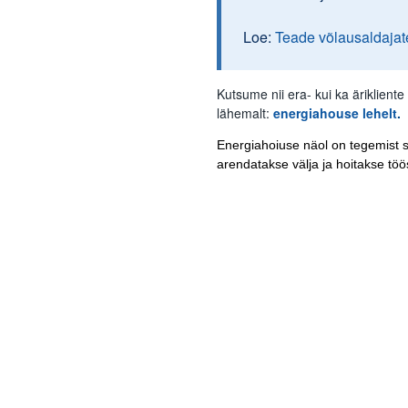
Loe:
Teade võlausaldajat
Kutsume nii era- kui ka äriklien
lähemalt:
energiahouse lehelt
.
Energiahoiuse näol on tegemist s
arendatakse välja ja hoitakse töö