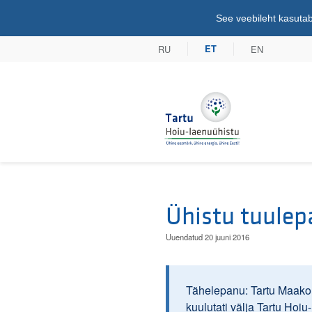
See veebileht kasutab
RU
EN
ET
Tartu Hoiu-lae
Ühistu tuulep
Uuendatud 20 juuni 2016
Tähelepanu: Tartu Maakoh
kuulutati välja Tartu Hoi