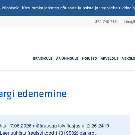
 küpsiseid. Kasutamist jätkates nõustute küpsiste ja veebilehe üldting
+372 740 7134
info@t
nuühistu
ERAISIKULE
ÄRIÜHINGULE
HOIUSED
ARVELDUS
VEKSLI
argi edenemine
tu 17.06.2026 määrusega tsiviilasjas nr 2-26-2410
u-Laenuühistu (registrikood 11319532) pankrot.