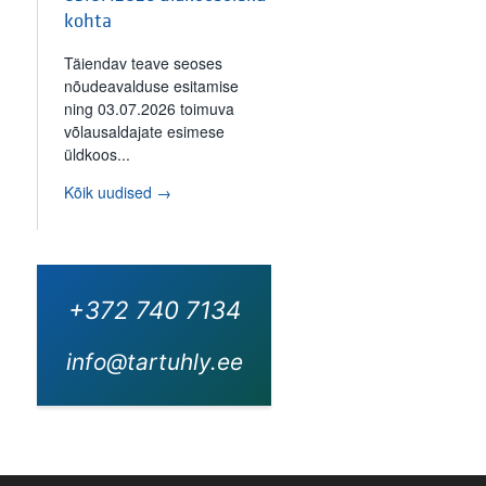
kohta
Täiendav teave seoses
nõudeavalduse esitamise
ning 03.07.2026 toimuva
võlausaldajate esimese
üldkoos...
Kõik uudised →
+372 740 7134
info@tartuhly.ee