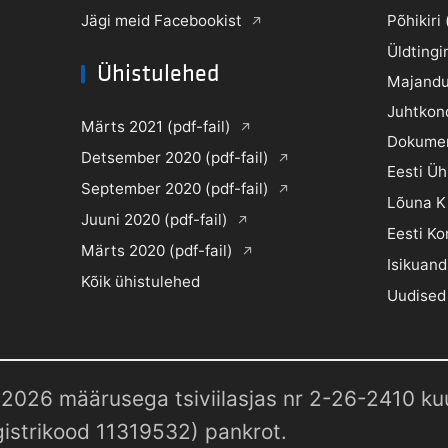
Jägi meid Facebookist
Põhikiri 
Üldtingi
Ühistulehed
Majandu
Juhtkon
Märts 2021 (pdf-fail)
Dokume
Detsember 2020 (pdf-fail)
Eesti Ü
September 2020 (pdf-fail)
Lõuna K
Juuni 2020 (pdf-fail)
Eesti Ko
Märts 2020 (pdf-fail)
Isikuand
Kõik ühistulehed
Uudised
2026 määrusega tsiviilasjas nr 2-26-2410 kuul
istrikood 11319532) pankrot.