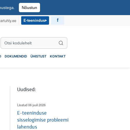
imustega.
Nõustun
artuhly.ee
E-teenindus
Otsi kodulehelt
Otsi
D
DOKUMENDID
ÜHISTUST
KONTAKT
Uudised:
Lisatud 06 juuli 2026
E-teeninduse
sisselogimise probleemi
lahendus