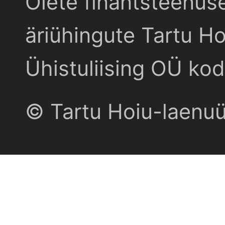
Olete finantsteenus
äriühingute Tartu Ho
Ühistuliising OÜ kod
© Tartu Hoiu-laenu