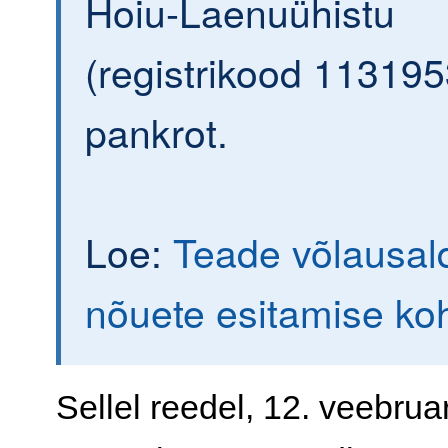
Hoiu-Laenuühistu
(registrikood 113195
pankrot.
Loe:
Teade võlausald
nõuete esitamise ko
Sellel reedel, 12. veebruar