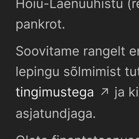
Hoiu-Laenuühistu (r
pankrot.
Soovitame rangelt e
lepingu sõlmimist t
tingimustega
ja k
asjatundjaga.