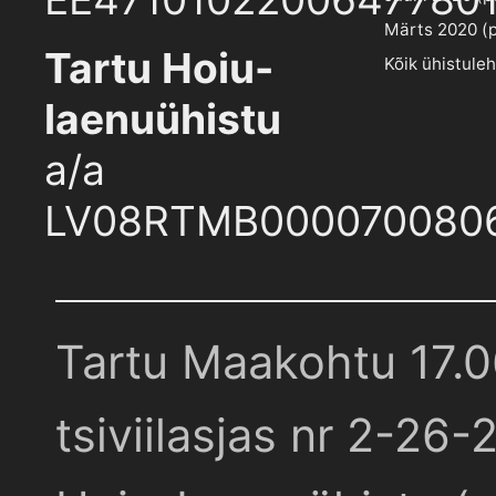
Märts 2020 (pd
Tartu Hoiu-
Kõik ühistule
laenuühistu
a/a
LV08RTMB000070080
Tartu Maakohtu 17.
tsiviilasjas nr 2-26-