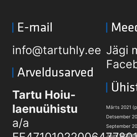
E-mail
Mee
info@tartuhly.ee
Jägi 
Faceb
Arveldusarved
Ühis
Tartu Hoiu-
laenuühistu
Märts 2021 (pd
Detsember 202
a/a
September 202
EE4710102200647780
Juuni 2020 (pd