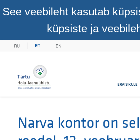
See veebileht kasutab küpsi
küpsiste ja veebil
RU
EN
ET
Tartu Hoiu-laenuühistu
ERAISIKULE
Narva kontor on sel