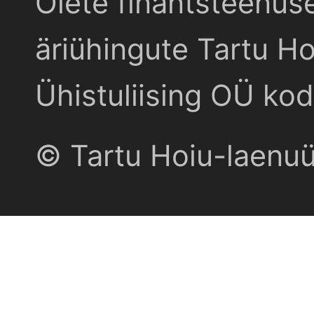
Olete finantsteenus
äriühingute Tartu Ho
Ühistuliising OÜ kod
© Tartu Hoiu-laenu