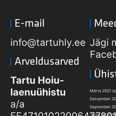
E-mail
Mee
info@tartuhly.ee
Jägi 
Faceb
Arveldusarved
Ühis
Tartu Hoiu-
laenuühistu
Märts 2021 (pd
Detsember 202
a/a
September 202
EE4710102200647780
Juuni 2020 (pd