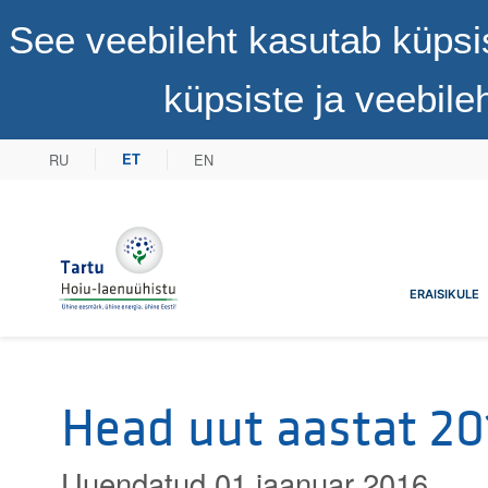
See veebileht kasutab küpsi
küpsiste ja veebil
RU
EN
ET
Tartu Hoiu-laenuühistu
ERAISIKULE
Head uut aastat 20
Uuendatud 01 jaanuar 2016