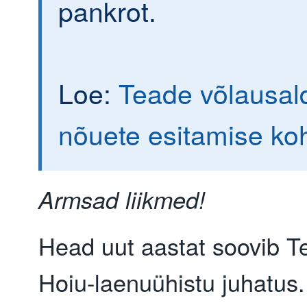
pankrot.
Loe:
Teade võlausald
nõuete esitamise ko
Armsad liikmed!
Head uut aastat soovib Te
Hoiu-laenuühistu juhatus.