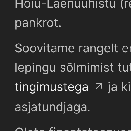
Hoiu-Laenuühistu (r
pankrot.
Soovitame rangelt e
lepingu sõlmimist t
tingimustega
ja k
asjatundjaga.