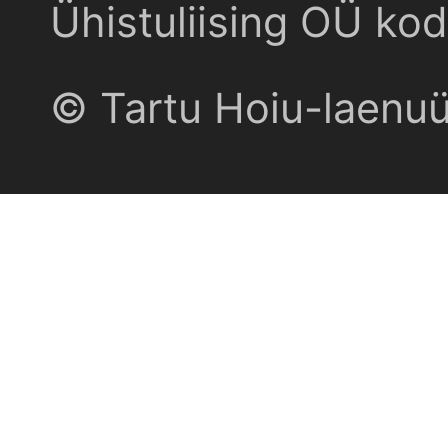
Ühistuliising OÜ kod
© Tartu Hoiu-laenu