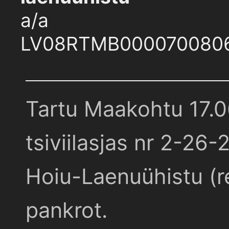
a/a
LV08RTMB000070080
Tartu Maakohtu 17.
tsiviilasjas nr 2-26-
Hoiu-Laenuühistu (r
pankrot.