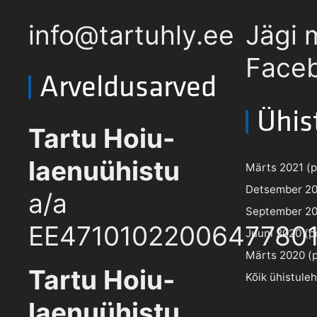
info@tartuhly.ee
Jägi 
Faceb
Arveldusarved
Ühis
Tartu Hoiu-
laenuühistu
Märts 2021 (pd
Detsember 202
a/a
September 202
EE4710102200647780
Juuni 2020 (pd
Märts 2020 (pd
Tartu Hoiu-
Kõik ühistule
laenuühistu