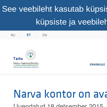
See veebileht kasutab küpsi
küpsiste ja veebil
RU
EN
ET
Tartu Hoiu-laenuühistu
ERAISIKULE
Narva kontor on av
Uuendatud 18 detsember 2015