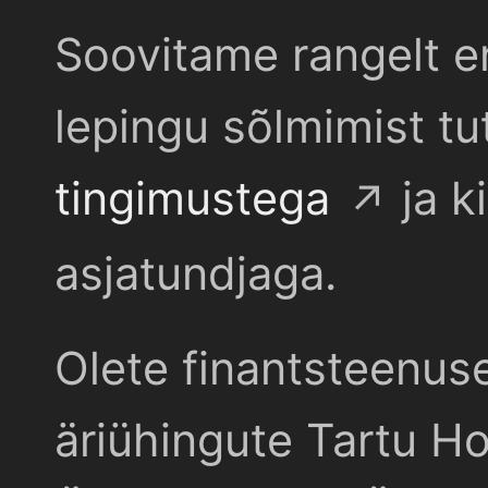
Soovitame rangelt e
lepingu sõlmimist t
tingimustega
ja k
asjatundjaga.
Olete finantsteenus
äriühingute Tartu Ho