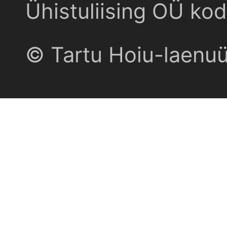
Ühistuliising OÜ kod
© Tartu Hoiu-laenu