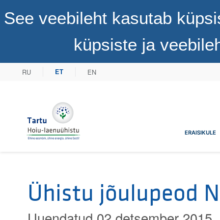
See veebileht kasutab küpsi
küpsiste ja veebil
RU
EN
ET
Tartu Hoiu-laenuühistu
ERAISIKULE
Ühistu jõulupeod Na
Uuendatud 02 detsember 2015