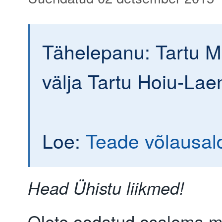
Tähelepanu: Tartu M
välja Tartu Hoiu-Lae
Loe:
Teade võlausald
Head Ühistu liikmed!
Olete oodatud osalema me