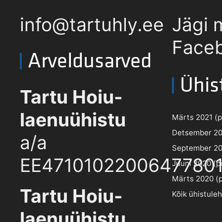
info@tartuhly.ee
Jägi 
Faceb
Arveldusarved
Ühis
Tartu Hoiu-
laenuühistu
Märts 2021 (pd
Detsember 202
a/a
September 202
EE4710102200647780
Juuni 2020 (pd
Märts 2020 (pd
Tartu Hoiu-
Kõik ühistule
laenuühistu