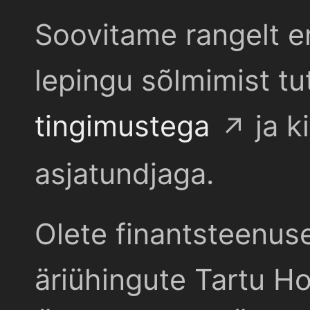
Soovitame rangelt e
lepingu sõlmimist t
tingimustega
ja k
asjatundjaga.
Olete finantsteenus
äriühingute Tartu Ho