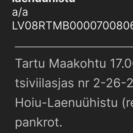
a/a
LV08RTMB000070080
Tartu Maakohtu 17.
tsiviilasjas nr 2-26-
Hoiu-Laenuühistu (r
pankrot.