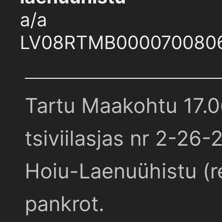
a/a
LV08RTMB000070080
Tartu Maakohtu 17.
tsiviilasjas nr 2-26-
Hoiu-Laenuühistu (r
pankrot.