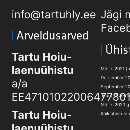
info@tartuhly.ee
Jägi 
Faceb
Arveldusarved
Ühis
Tartu Hoiu-
laenuühistu
Märts 2021 (pd
Detsember 202
a/a
September 202
EE4710102200647780
Juuni 2020 (pd
Märts 2020 (pd
Tartu Hoiu-
Kõik ühistule
laenuühistu