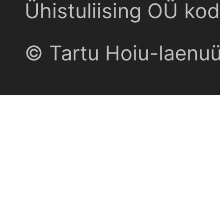
Ühistuliising OÜ kod
© Tartu Hoiu-laenu