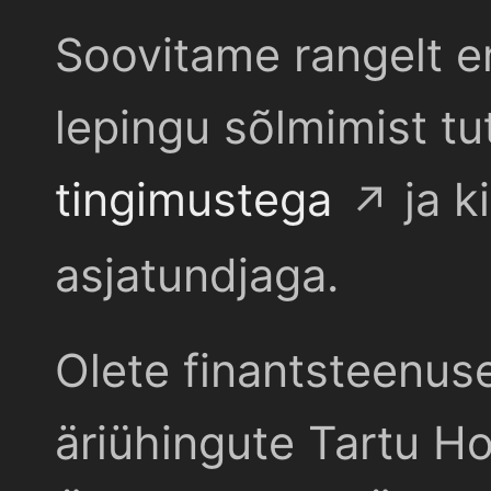
Soovitame rangelt e
lepingu sõlmimist t
tingimustega
ja k
asjatundjaga.
Olete finantsteenus
äriühingute Tartu Ho