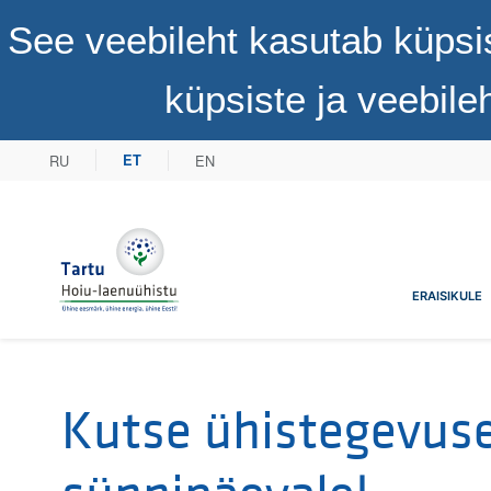
See veebileht kasutab küpsi
küpsiste ja veebil
RU
EN
ET
Tartu Hoiu-laenuühistu
ERAISIKULE
Kutse ühistegevuse