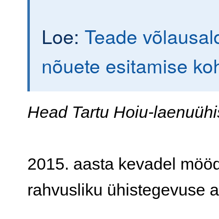
Loe:
Teade võlausald
nõuete esitamise ko
Head Tartu Hoiu-laenuühis
2015. aasta kevadel mööd
rahvusliku ühistegevuse a