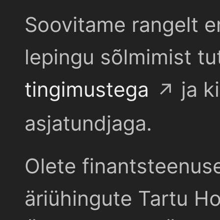
Soovitame rangelt e
lepingu sõlmimist t
tingimustega
ja k
asjatundjaga.
Olete finantsteenus
äriühingute Tartu Ho