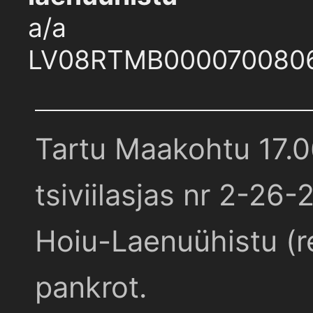
a/a
LV08RTMB000070080
Tartu Maakohtu 17.
tsiviilasjas nr 2-26-
Hoiu-Laenuühistu (r
pankrot.