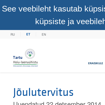
See veebileht kasutab küpsi
küpsiste ja veebil
RU
EN
ET
Tartu Hoiu-laenuühistu
ERAISIKULE
Jõulutervitus
Uuendatud 22 detsember 2014