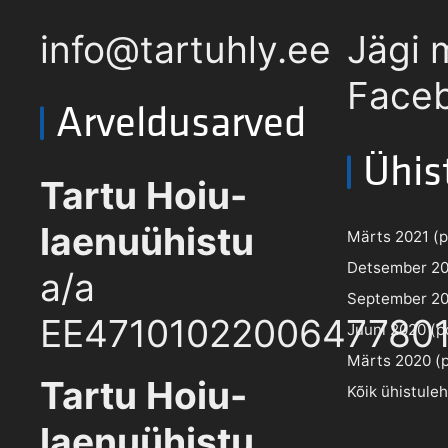
info@tartuhly.ee
Jägi 
Faceb
Arveldusarved
Ühis
Tartu Hoiu-
laenuühistu
Märts 2021 (pd
Detsember 202
a/a
September 202
EE4710102200647780
Juuni 2020 (pd
Märts 2020 (pd
Tartu Hoiu-
Kõik ühistule
laenuühistu