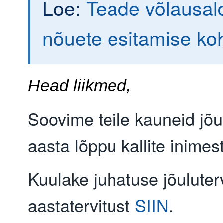
Loe:
Teade võlausald
nõuete esitamise ko
Head liikmed,
Soovime teile kauneid jõu
aasta lõppu kallite inimes
Kuulake juhatuse jõuluterv
aastatervitust
SIIN
.