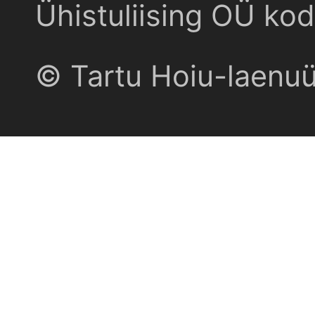
Ühistuliising OÜ kod
© Tartu Hoiu-laenu