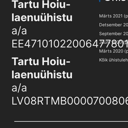
Tartu Hoiu-
laenuühistu
Märts 2021 (pd
Detsember 202
a/a
September 202
EE4710102200647780
Juuni 2020 (pd
Märts 2020 (pd
Tartu Hoiu-
Kõik ühistule
laenuühistu
a/a
LV08RTMB000070080