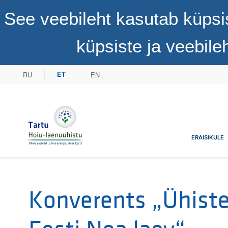
See veebileht kasutab küpsi
küpsiste ja veebil
RU
EN
ET
Tartu Hoiu-laenuühistu
ERAISIKULE
Konverents „Ühist