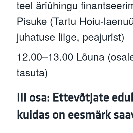
teel äriühingu finantseeri
Pisuke (Tartu Hoiu-laenuü
juhatuse liige, peajurist)
12.00–13.00 Lõuna (osale
tasuta)
III osa: Ettevõtjate edu
kuidas on eesmärk saa