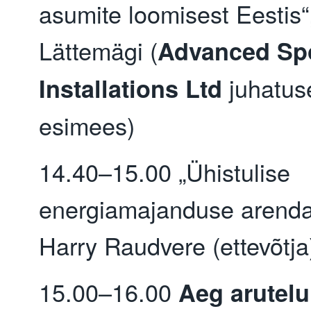
asumite loomisest Eestis“
Lättemägi (
Advanced Sp
juhatus
Installations Ltd
esimees)
14.40–15.00 „Ühistulise
energiamajanduse arenda
Harry Raudvere (ettevõtj
15.00–16.00
Aeg arutel