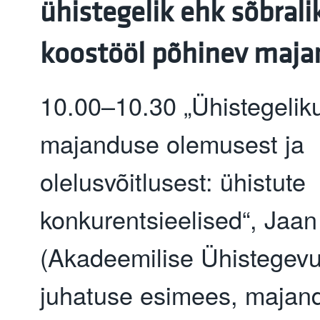
ühistegelik ehk sõbrali
koostööl põhinev maja
10.00–10.30 „Ühistegelik
majanduse olemusest ja
olelusvõitlusest: ühistute
konkurentsieelised“, Jaan
(Akadeemilise Ühistegevu
juhatuse esimees, majan