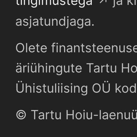
tingimustega
ja k
asjatundjaga.
Olete finantsteenus
äriühingute Tartu Ho
Ühistuliising OÜ kod
© Tartu Hoiu-laenu