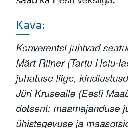
Kava:
Konverentsi juhivad seatud
Märt Riiner (Tartu Hoiu-l
juhatuse liige, kindlustusd
Jüri Krusealle (Eesti Maaü
dotsent; maamajanduse ju
ühistegevuse ja maasotsi