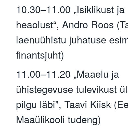
10.30–11.00 „Isiklikust ja 
heaolust“, Andro Roos (Ta
laenuühistu juhatuse esi
finantsjuht)
11.00–11.20 „Maaelu ja
ühistegevuse tulevikust ül
pilgu läbi", Taavi Kiisk (Ee
Maaülikooli tudeng)