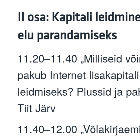
II osa:
Kapitali leidmine
elu parandamiseks
11.20–11.40 „Milliseid võ
pakub Internet lisakapitali
leidmiseks? Plussid ja pa
Tiit Järv
11.40–12.00 „Võlakirjaem