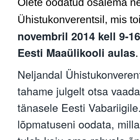
Olete oodatud osalema ne
Ühistukonverentsil, mis t
novembril 2014 kell 9-16
Eesti Maaülikooli aulas
.
Neljandal Ühistukonverent
tahame julgelt otsa vaada
tänasele Eesti Vabariigile
lõpmatuseni oodata, milla