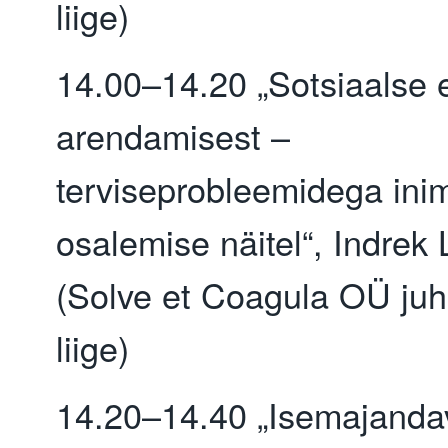
liige)
14.00–14.20 „Sotsiaalse e
arendamisest –
terviseprobleemidega ini
osalemise näitel“, Indrek 
(Solve et Coagula OÜ ju
liige)
14.20–14.40 „Isemajanda