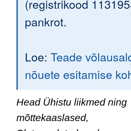
(registrikood 113195
pankrot.
Loe:
Teade võlausald
nõuete esitamise ko
Head Ühistu liikmed ning
mõttekaaslased,