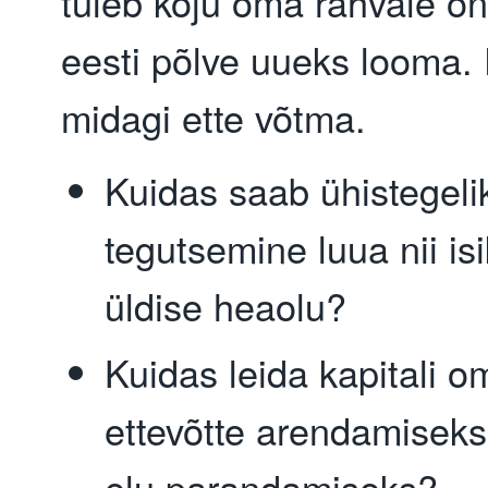
tuleb koju oma rahvale õ
eesti põlve uueks looma.
midagi ette võtma.
Kuidas saab ühistegeli
tegutsemine luua nii isi
üldise heaolu?
Kuidas leida kapitali o
ettevõtte arendamiseks
elu parandamiseks?