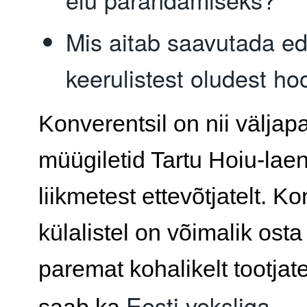
Mis aitab saavutada e
keerulistest oludest ho
Konverentsil on nii välja
müügiletid Tartu Hoiu-lae
liikmetest ettevõtjatelt. K
külalistel on võimalik ost
paremat kohalikelt tootjat
Eesti veksliga
saab ka
.