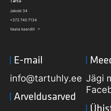
Tartu
Jakobi 34
+372 740 7134
Vaata kaardilt
E-mail
Mee
info@tartuhly.ee
Jägi 
Faceb
Arveldusarved
Ühis