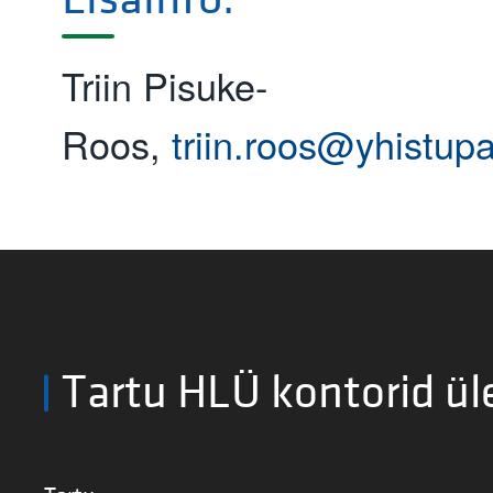
Triin Pisuke-
Roos,
triin.roos@yhistup
Tartu HLÜ kontorid ül