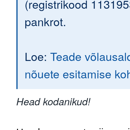
(registrikood 113195
pankrot.
Loe:
Teade võlausald
nõuete esitamise ko
Head kodanikud!