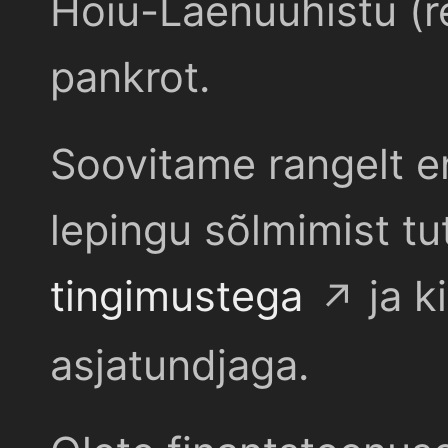
Hoiu-Laenuühistu (r
pankrot.
Soovitame rangelt e
lepingu sõlmimist t
tingimustega
ja k
asjatundjaga.