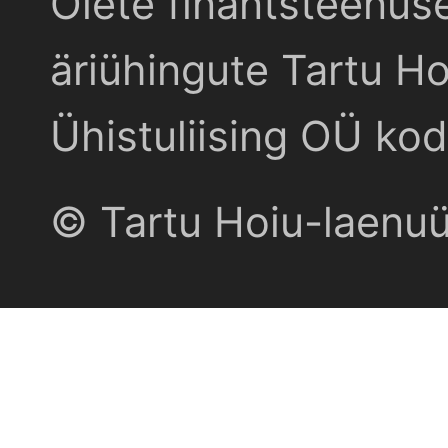
Olete finantsteenus
äriühingute Tartu Ho
Ühistuliising OÜ kod
© Tartu Hoiu-laenu