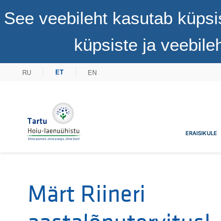
See veebileht kasutab küpsi
küpsiste ja veebil
RU
EN
ET
Tartu Hoiu-laenuühistu
ERAISIKULE
Märt Riineri