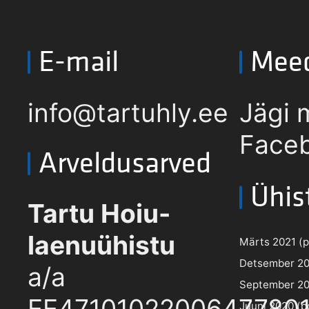
E-mail
Mee
info@tartuhly.ee
Jägi 
Faceb
Arveldusarved
Ühis
Tartu Hoiu-
laenuühistu
Märts 2021 (pd
Detsember 202
a/a
September 202
EE4710102200647780
Juuni 2020 (pd