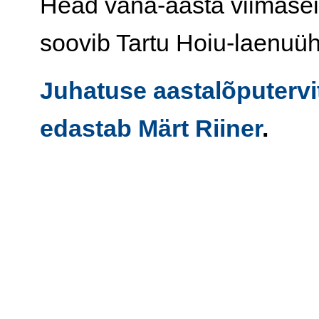
Head vana-aasta viimasei
soovib Tartu Hoiu-laenuüh
Juhatuse aastalõputervi
edastab Märt Riiner
.