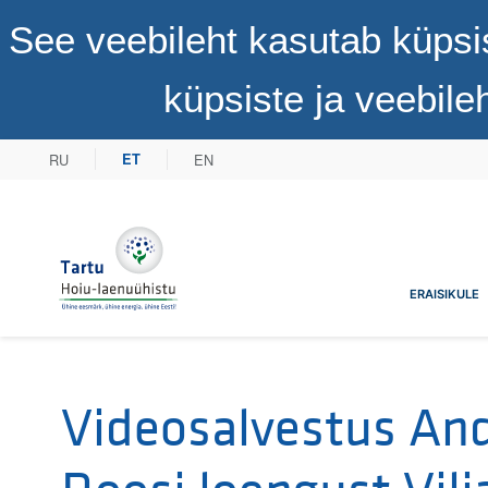
See veebileht kasutab küpsi
küpsiste ja veebil
RU
EN
ET
Tartu Hoiu-laenuühistu
ERAISIKULE
Videosalvestus An