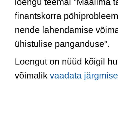
loengu teemal "Maailma 
finantskorra põhiprobleem
nende lahendamise võima
ühistulise panganduse".
Loengut on nüüd kõigil huv
võimalik
vaadata järgmisel 