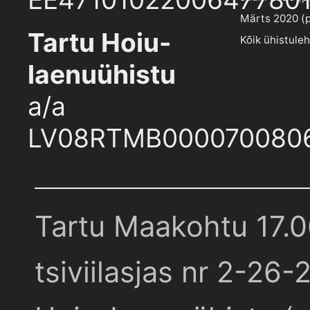
Märts 2020 (pd
Tartu Hoiu-
Kõik ühistule
laenuühistu
a/a
LV08RTMB000070080
Tartu Maakohtu 17.
tsiviilasjas nr 2-26-