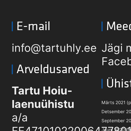
E-mail
Mee
info@tartuhly.ee
Jägi 
Faceb
Arveldusarved
Ühis
Tartu Hoiu-
laenuühistu
Märts 2021 (pd
Detsember 202
a/a
September 202
EE4710102200647780
Juuni 2020 (pd