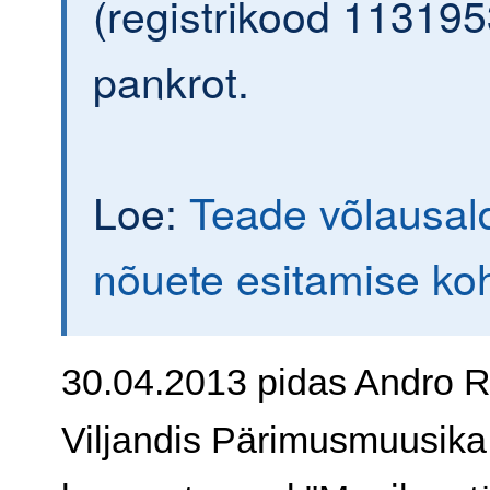
(registrikood 113195
pankrot.
Loe:
Teade võlausald
nõuete esitamise ko
30.04.2013 pidas Andro 
Viljandis Pärimusmuusika