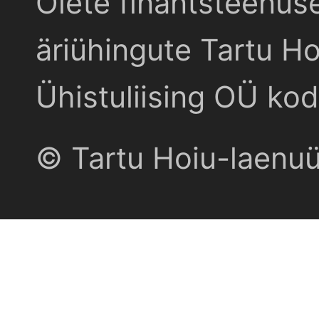
Olete finantsteenus
äriühingute Tartu Ho
Ühistuliising OÜ kod
© Tartu Hoiu-laenu