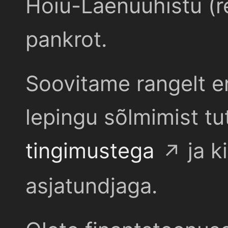
Hoiu-Laenuühistu (r
pankrot.
Soovitame rangelt e
lepingu sõlmimist t
tingimustega
ja k
asjatundjaga.