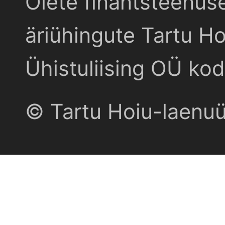
Olete finantsteenus
äriühingute Tartu Ho
Ühistuliising OÜ kod
© Tartu Hoiu-laenu