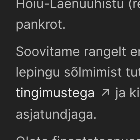
Hoiu-Laenuühistu (r
pankrot.
Soovitame rangelt e
lepingu sõlmimist t
tingimustega
ja k
asjatundjaga.