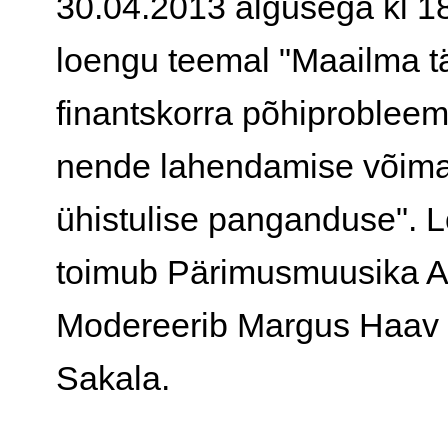
30.04.2013 algusega kl 1
loengu teemal "Maailma 
finantskorra põhiprobleem
nende lahendamise võima
ühistulise panganduse". 
toimub Pärimusmuusika A
Modereerib Margus Haav 
Sakala.