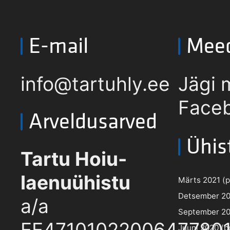
E-mail
Mee
info@tartuhly.ee
Jägi 
Faceb
Arveldusarved
Ühis
Tartu Hoiu-
laenuühistu
Märts 2021 (pd
Detsember 202
a/a
September 202
EE4710102200647780
Juuni 2020 (pd