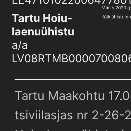
Märts 2020 (pd
Tartu Hoiu-
Kõik ühistule
laenuühistu
a/a
LV08RTMB000070080
Tartu Maakohtu 17.
tsiviilasjas nr 2-26-