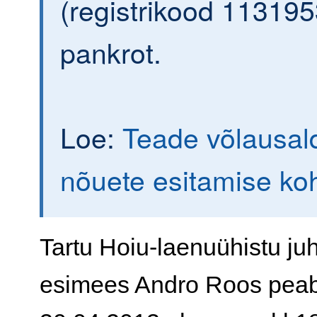
(registrikood 113195
pankrot.
Loe:
Teade võlausald
nõuete esitamise ko
Tartu Hoiu-laenuühistu ju
esimees Andro Roos peab 