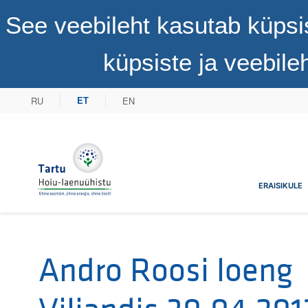
See veebileht kasutab küpsi
küpsiste ja veebil
RU
EN
ET
Tartu Hoiu-laenuühistu
ERAISIKULE
Andro Roosi loeng