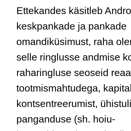
Ettekandes käsitleb Andr
keskpankade ja pankade
omandiküsimust, raha ole
selle ringlusse andmise k
raharingluse seoseid reaa
tootmismahtudega, kapital
kontsentreerumist, ühistul
panganduse (sh. hoiu-