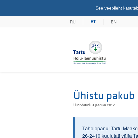
See veebileht kasutab
RU
EN
ET
Tartu Hoiu-lae
Ühistu pakub 
Uuendatud 31 jaanuar 2012
Tähelepanu: Tartu Maakoh
26-2410 kuulutati välja T