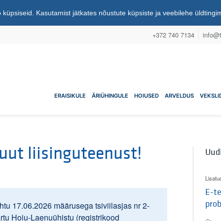
 küpsiseid. Kasutamist jätkates nõustute küpsiste ja veebilehe üldting
+372 740 7134
info@t
nuühistu
ERAISIKULE
ÄRIÜHINGULE
HOIUSED
ARVELDUS
VEKSLI
uut liisinguteenust!
Uud
Lisatu
E-te
pro
tu 17.06.2026 määrusega tsiviilasjas nr 2-
artu Hoiu-Laenuühistu (registrikood