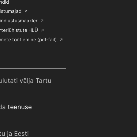
ndid
histumajad
indlustusmaakler
rteriühistute HLÜ
mete töötlemine (pdf-fail)
utati välja Tartu
uda
teenuse
u ja Eesti