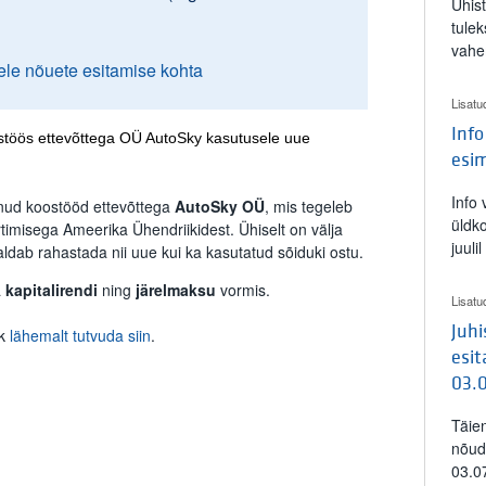
Ühis
tulek
vahe
ele nõuete esitamise kohta
Lisatu
Info
ostöös ettevõttega OÜ AutoSky kasutusele uue
esi
Info
anud koostööd ettevõttega
AutoSky
OÜ
, mis tegeleb
üldk
imisega Ameerika Ühendriikidest. Ühiselt on välja
juuli
aldab rahastada nii uue kui ka kasutatud sõiduki ostu.
a
kapitalirendi
ning
järelmaksu
vormis.
Lisatu
Juh
ik
lähemalt tutvuda siin
.
esit
03.
Täie
nõud
03.0