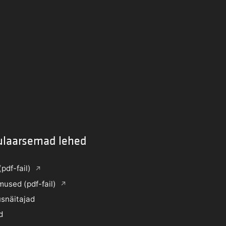
ulaarsemad lehed
(pdf-fail)
mused (pdf-fail)
snäitajad
d