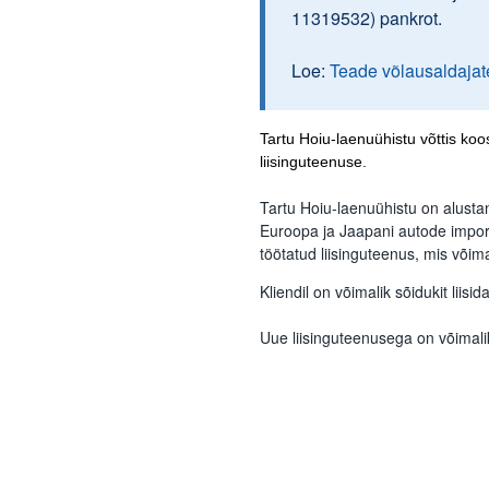
11319532) pankrot.
Loe:
Teade võlausaldajat
Tartu Hoiu-laenuühistu võttis ko
liisinguteenuse.
Tartu Hoiu-laenuühistu on alust
Euroopa ja Jaapani autode import
töötatud liisinguteenus, mis võim
Kliendil on võimalik sõidukit liisid
Uue liisinguteenusega on võimal