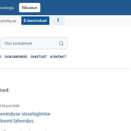
imustega.
Nõustun
artuhly.ee
E-teenindus
Otsi kodulehelt
Otsi
D
DOKUMENDID
ÜHISTUST
KONTAKT
ised:
d 06 juuli 2026
eninduse sisselogimise
bleemi lahendus