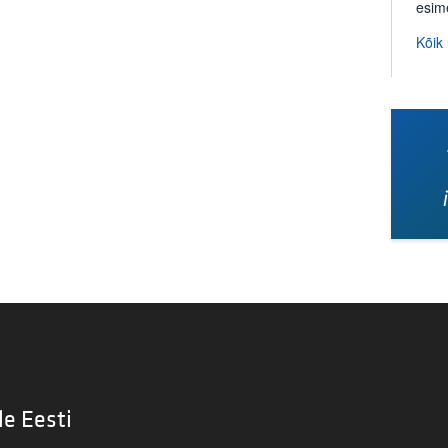
esim
Kõik
le Eesti