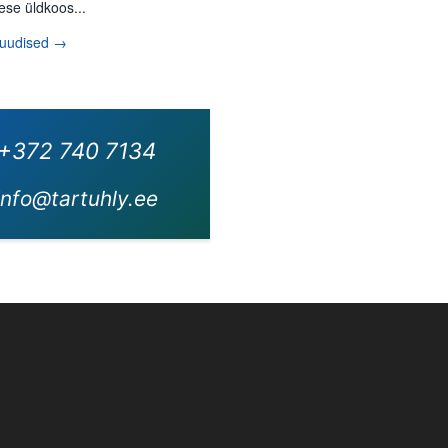
ese üldkoos...
 uudised →
+372 740 7134
info@tartuhly.ee