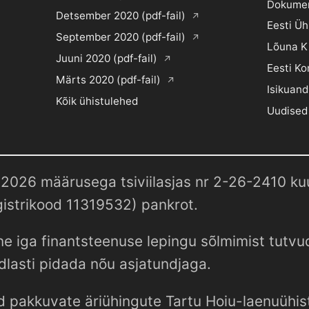
Dokume
Detsember 2020 (pdf-fail)
Eesti Ü
September 2020 (pdf-fail)
Lõuna K
Juuni 2020 (pdf-fail)
Eesti Ko
Märts 2020 (pdf-fail)
Isikuand
Kõik ühistulehed
Uudised
2026 määrusega tsiviilasjas nr 2-26-2410 kuul
istrikood 11319532) pankrot.
e iga finantsteenuse lepingu sõlmimist tutv
dlasti pidada nõu asjatundjaga.
d pakkuvate äriühingute Tartu Hoiu-laenuühist