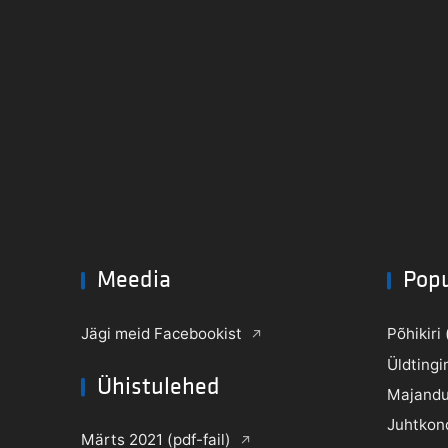
Meedia
Pop
Jägi meid Facebookist
Põhikiri 
Üldtingi
Ühistulehed
Majandu
Juhtkon
Märts 2021 (pdf-fail)