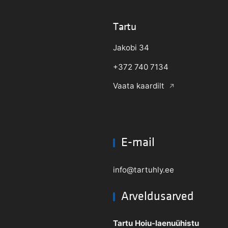
Tartu
Jakobi 34
+372 740 7134
Vaata kaardilt
E-mail
info@tartuhly.ee
Arveldusarved
Tartu Hoiu-laenuühistu