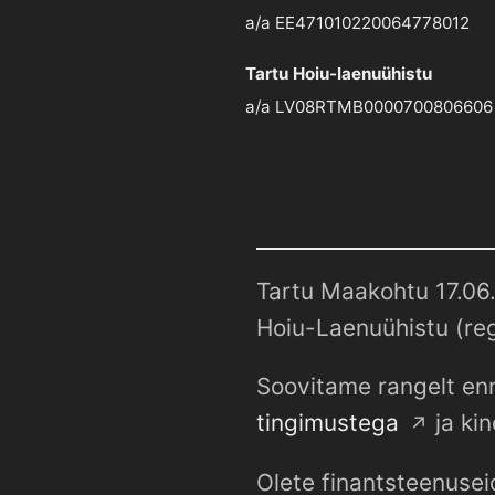
a/a EE471010220064778012
Tartu Hoiu-laenuühistu
a/a LV08RTMB0000700806606
Tartu Maakohtu 17.06.
Hoiu-Laenuühistu (reg
Soovitame rangelt enn
tingimustega
ja kin
Olete finantsteenusei