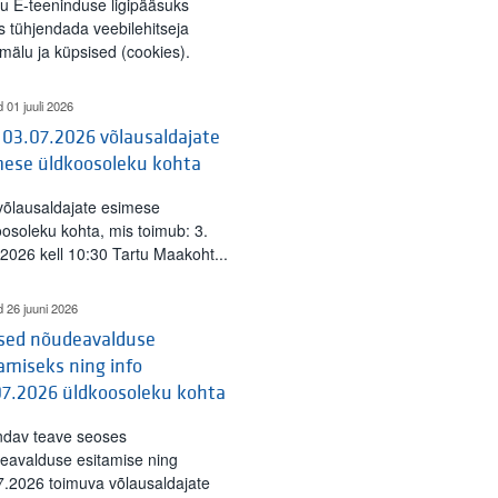
tu E-teeninduse ligipääsuks
s tühjendada veebilehitseja
mälu ja küpsised (cookies).
d 01 juuli 2026
 03.07.2026 võlausaldajate
mese üldkoosoleku kohta
 võlausaldajate esimese
oosoleku kohta, mis toimub: 3.
l 2026 kell 10:30 Tartu Maakoht...
d 26 juuni 2026
ised nõudeavalduse
amiseks ning info
07.2026 üldkoosoleku kohta
ndav teave seoses
eavalduse esitamise ning
7.2026 toimuva võlausaldajate