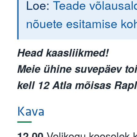
Loe:
Teade võlausald
nõuete esitamise ko
Head kaasliikmed!​
Meie ühine suvepäev to
kell 12 Atla mõisas Rap
Kava
Volikogu koosolek 
12.00