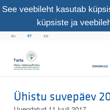
See veebileht kasutab küpsi
küpsiste ja veebil
RU
EN
ET
Tartu Hoiu-laenuühistu
ERAISIKULE
Ühistu suvepäev 2
Uuendatud 11 juuli 2017