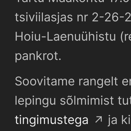
tsiviilasjas nr 2-26-
Hoiu-Laenuühistu (r
pankrot.
Soovitame rangelt e
lepingu sõlmimist t
tingimustega
ja k