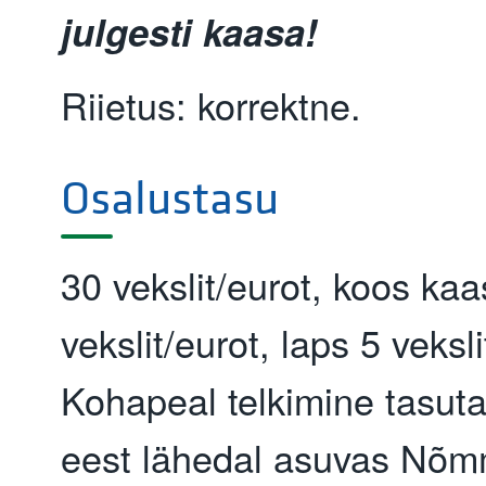
julgesti kaasa!
Riietus: korrektne.
Osalustasu
30 vekslit/eurot, koos ka
vekslit/eurot, laps 5 veksl
Kohapeal telkimine tasuta
eest lähedal asuvas Nõmm