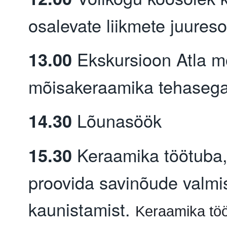
osalevate liikmete juureso
Ekskursioon Atla m
13.00
mõisakeraamika tehaseg
Lõunasöök
14.30
Keraamika töötuba,
15.30
proovida savinõude valmi
kaunistamist.
Keraamika töö