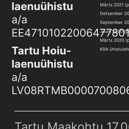
laenuühistu
Märts 2021 (pd
Detsember 202
a/a
September 202
EE4710102200647780
Juuni 2020 (pd
Märts 2020 (pd
Tartu Hoiu-
Kõik ühistule
laenuühistu
a/a
LV08RTMB000070080
Tartu Maakohtu 17.