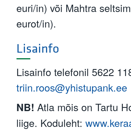
euri/in) või Mahtra seltsi
eurot/in).
Lisainfo
Lisainfo telefonil 5622 11
triin.roos@yhistupank.ee
Atla mõis on Tartu H
NB!
liige. Koduleht:
www.kera