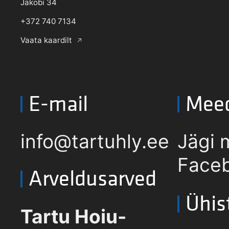
Jakobi 34
+372 740 7134
Vaata kaardilt
E-mail
Mee
info@tartuhly.ee
Jägi 
Faceb
Arveldusarved
Ühis
Tartu Hoiu-