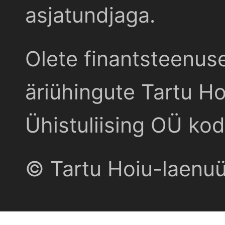
asjatundjaga.
Olete finantsteenus
äriühingute Tartu Ho
Ühistuliising OÜ kod
© Tartu Hoiu-laenu