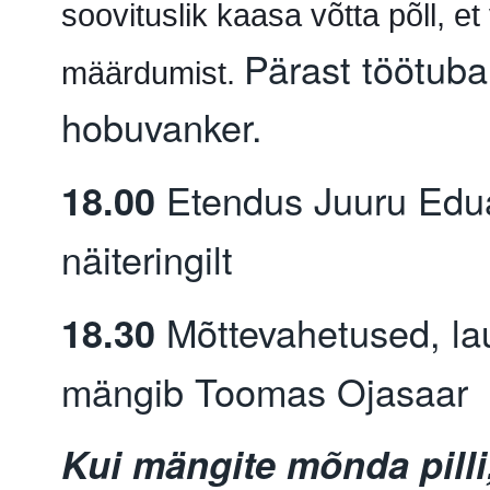
soovituslik kaasa võtta põll, et 
Pärast töötuba 
määrdumist.
hobuvanker.
Etendus Juuru Edua
18.00
näiteringilt
Mõttevahetused, lau
18.30
mängib Toomas Ojasaar
Kui mängite mõnda pilli,