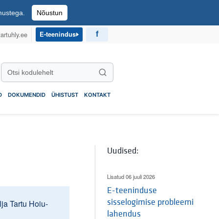
imustega.
Nõustun
artuhly.ee
E-teenindus
Otsi kodulehelt
Otsi
D
DOKUMENDID
ÜHISTUST
KONTAKT
Uudised:
Lisatud 06 juuli 2026
E-teeninduse
sisselogimise probleemi
ja Tartu Hoiu-
lahendus