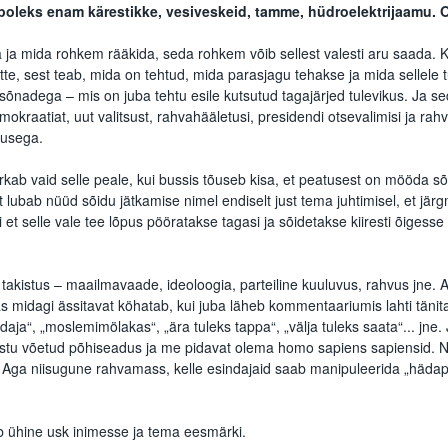
, poleks enam kärestikke, vesiveskeid, tamme, hüdroelektrijaamu. O
a ja mida rohkem rääkida, seda rohkem võib sellest valesti aru saada. 
te, sest teab, mida on tehtud, mida parasjagu tehakse ja mida sellele t
 sõnadega – mis on juba tehtu esile kutsutud tagajärjed tulevikus. Ja se
mokraatiat, uut valitsust, rahvahääletusi, presidendi otsevalimisi ja ra
adusega.
kab vaid selle peale, kui bussis tõuseb kisa, et peatusest on mööda sõi
ht lubab nüüd sõidu jätkamise nimel endiselt just tema juhtimisel, et jä
t selle vale tee lõpus pööratakse tagasi ja sõidetakse kiiresti õigesse 
takistus – maailmavaade, ideoloogia, parteiline kuuluvus, rahvus jne. Ai
as midagi ässitavat köhatab, kui juba läheb kommentaariumis lahti tänit
daja“, „moslemimölakas“, „ära tuleks tappa“, „välja tuleks saata“... jne.
vastu võetud põhiseadus ja me pidavat olema homo sapiens sapiensid.
a niisugune rahvamass, kelle esindajaid saab manipuleerida „hädapro
b ühine usk inimesse ja tema eesmärki.