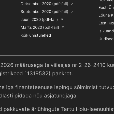
Detsember 2020 (pdf-fail)
Eesti Ü
September 2020 (pdf-fail)
Lõuna K
Juuni 2020 (pdf-fail)
Eesti Ko
Märts 2020 (pdf-fail)
Isikuand
Kõik ühistulehed
Uudised
2026 määrusega tsiviilasjas nr 2-26-2410 kuul
istrikood 11319532) pankrot.
e iga finantsteenuse lepingu sõlmimist tutv
dlasti pidada nõu asjatundjaga.
d pakkuvate äriühingute Tartu Hoiu-laenuühist