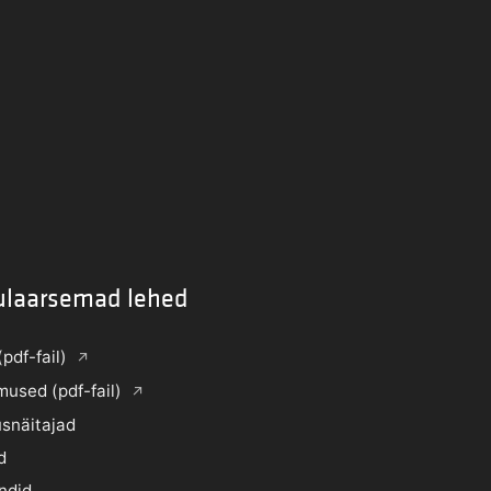
ulaarsemad lehed
(pdf-fail)
mused (pdf-fail)
snäitajad
d
ndid