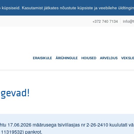
 küpsiseid. Kasutamist jätkates nõustute küpsiste ja veebilehe üldting
+372 740 7134
info@t
nuühistu
ERAISIKULE
ÄRIÜHINGULE
HOIUSED
ARVELDUS
VEKSLI
ugevad!
u 17.06.2026 määrusega tsiviilasjas nr 2-26-2410 kuulutati väl
d 11319532) pankrot.