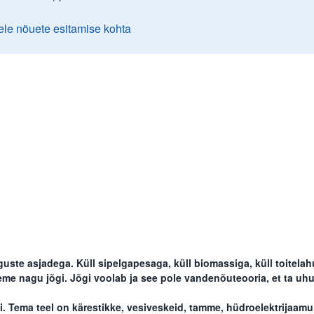
ele nõuete esitamise kohta
uste asjadega. Küll sipelgapesaga, küll biomassiga, küll toitela
eme nagu jõgi. Jõgi voolab ja see pole vandenõuteooria, et ta uhu
. Tema teel on kärestikke, vesiveskeid, tamme, hüdroelektrijaamu