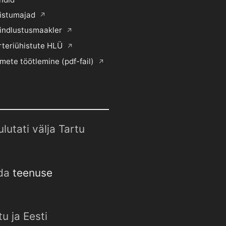
histumajad
indlustusmaakler
rteriühistute HLÜ
mete töötlemine (pdf-fail)
utati välja Tartu
uda
teenuse
u ja Eesti