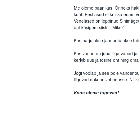
Me oleme paanikas. Õnneks hakk
koht. Eestlased ei kriiska enam v
Venelased on leppinud Sinimägede 
ent küsigem siiski: „Miks?“
Kas harjutakse ja muututakse t
Kas vanad on juba liiga vanad ja 
kerkib uus ja tõsine oht ning oma
Jõgi voolab ja see pole vandenõu
liiguvad ookeanivabadusse. Nii k
Koos oleme tugevad!