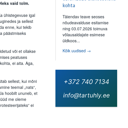
leks vaid tolm.
kohta
Ka ühistegevuse igal
Täiendav teave seoses
uginedes ja sellest
nõudeavalduse esitamise
da enne, kui tekib
ning 03.07.2026 toimuva
hva päästmiseks
võlausaldajate esimese
üldkoos...
Kõik uudised →
detud või et ollakse
rgmises peatuses
kohta, ei aita. Aga,
+372 740 7134
tab sellest, kui mõni
amine teemal „nats“,
 Ja hoobilt ununeb, et
info@tartuhly.ee
 Nüüd me oleme
testeerijateks“ ei