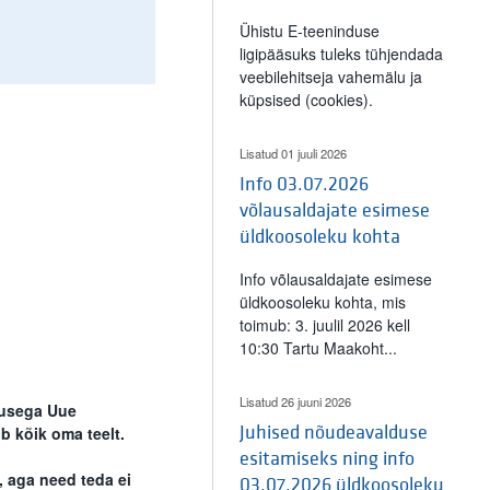
Ühistu E-teeninduse
ligipääsuks tuleks tühjendada
veebilehitseja vahemälu ja
küpsised (cookies).
Lisatud 01 juuli 2026
Info 03.07.2026
võlausaldajate esimese
üldkoosoleku kohta
Info võlausaldajate esimese
üldkoosoleku kohta, mis
toimub: 3. juulil 2026 kell
10:30 Tartu Maakoht...
Lisatud 26 juuni 2026
husega Uue
b kõik oma teelt.
Juhised nõudeavalduse
esitamiseks ning info
, aga need teda ei
03.07.2026 üldkoosoleku