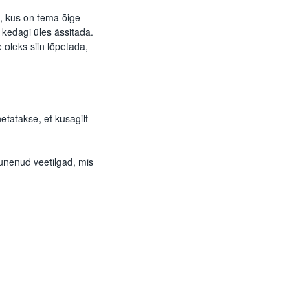
, kus on tema õige
 kedagi üles ässitada.
 oleks siin lõpetada,
etatakse, et kusagilt
gunenud veetilgad, mis