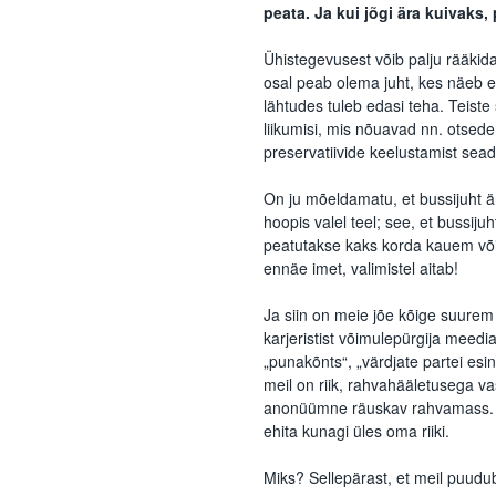
peata. Ja kui jõgi ära kuivaks
Ühistegevusest võib palju rääkid
osal peab olema juht, kes näeb et
lähtudes tuleb edasi teha. Teiste
liikumisi, mis nõuavad nn. otsede
preservatiivide keelustamist se
On ju mõeldamatu, et bussijuht är
hoopis valel teel; see, et bussiju
peatutakse kaks korda kauem või e
ennäe imet, valimistel aitab!
Ja siin on meie jõe kõige suurem 
karjeristist võimulepürgija meedi
„punakõnts“, „värdjate partei esin
meil on riik, rahvahääletusega 
anonüümne räuskav rahvamass. Ag
ehita kunagi üles oma riiki.
Miks? Sellepärast, et meil puudu