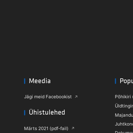
Meedia
Pop
Jägi meid Facebookist
Põhikiri 
Üldtingi
Ühistulehed
Majandu
Juhtkon
Märts 2021 (pdf-fail)
Dokume