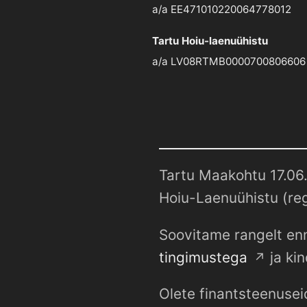
a/a EE471010220064778012
Tartu Hoiu-laenuühistu
a/a LV08RTMB0000700806606
Tartu Maakohtu 17.06.
Hoiu-Laenuühistu (reg
Soovitame rangelt enn
tingimustega
ja kin
Olete finantsteenusei