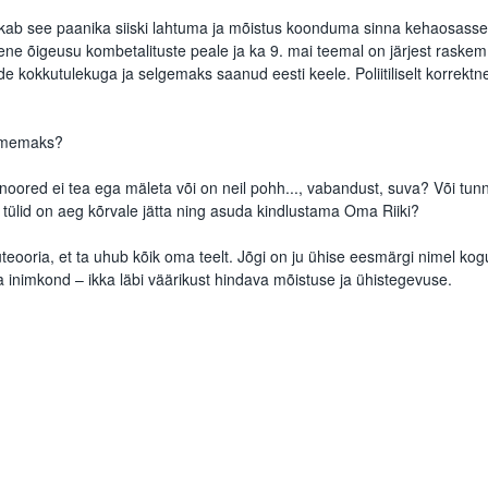
ab see paanika siiski lahtuma ja mõistus koonduma sinna kehaosasse
ene õigeusu kombetalituste peale ja ka 9. mai teemal on järjest raskem
kokkutulekuga ja selgemaks saanud eesti keele. Poliitiliselt korrektne
uimemaks?
noored ei tea ega mäleta või on neil pohh..., vabandust, suva? Või tunn
 tülid on aeg kõrvale jätta ning asuda kindlustama Oma Riiki?
teooria, et ta uhub kõik oma teelt. Jõgi on ju ühise eesmärgi nimel ko
a inimkond – ikka läbi väärikust hindava mõistuse ja ühistegevuse.