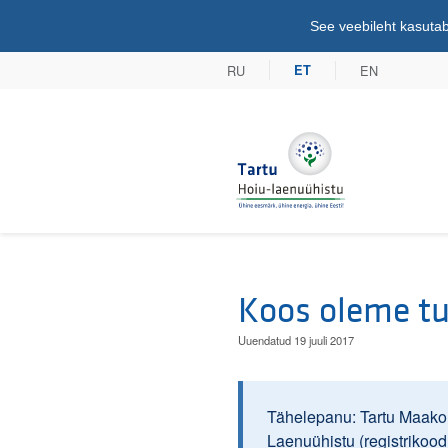
See veebileht kasutab
RU
EN
ET
Tartu Hoiu-lae
Koos oleme t
Uuendatud 19 juuli 2017
Tähelepanu: Tartu Maakoht
Laenuühistu (registrikoo