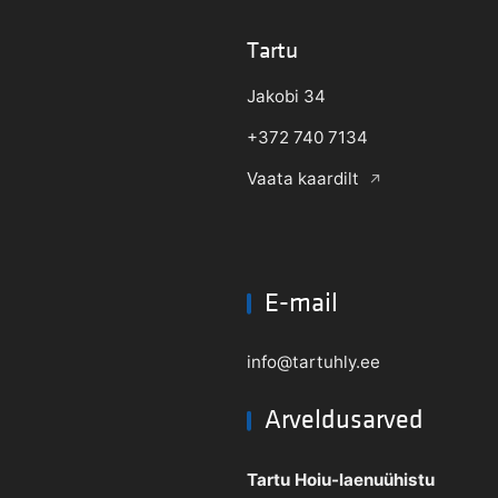
Tartu
Jakobi 34
+372 740 7134
Vaata kaardilt
E-mail
info@tartuhly.ee
Arveldusarved
Tartu Hoiu-laenuühistu