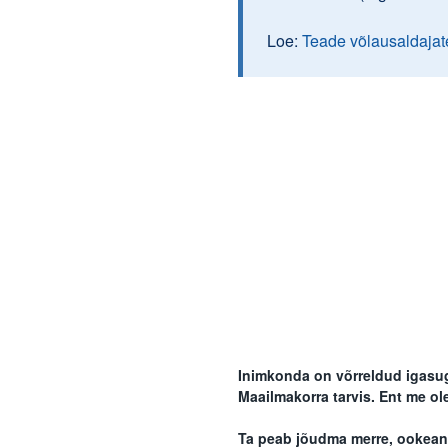
Loe:
Teade võlausaldajat
Inimkonda on võrreldud igasug
Maailmakorra tarvis. Ent me ol
Ta peab jõudma merre, ookeani