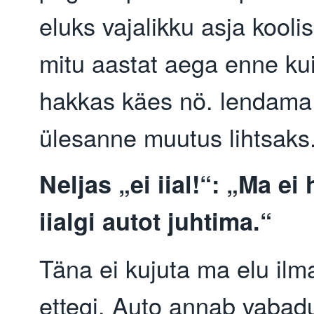
eluks vajalikku asja koolis
mitu aastat aega enne kui
hakkas käes nö. lendama
ülesanne muutus lihtsaks
Neljas „ei iial!“: „Ma ei
iialgi autot juhtima.“
Täna ei kujuta ma elu ilm
ettegi. Auto annab vabad