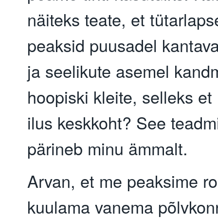
näiteks teate, et tütarlap
peaksid puusadel kantava
ja seelikute asemel kand
hoopiski kleite, selleks et 
ilus keskkoht? See teadm
pärineb minu ämmalt.
Arvan, et me peaksime r
kuulama vanema põlvkonn