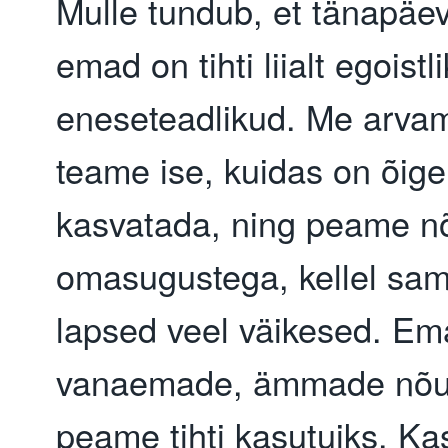
Mulle tundub, et tänapäe
emad on tihti liialt egoistl
eneseteadlikud. Me arva
teame ise, kuidas on õige
kasvatada, ning peame n
omasugustega, kellel sam
lapsed veel väikesed. Em
vanaemade, ämmade nõu
peame tihti kasutuiks. Ka