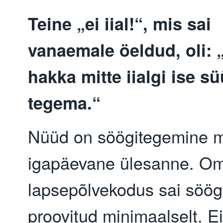
Teine „ei iial!“, mis sai
vanaemale öeldud, oli: 
hakka mitte iialgi ise s
tegema.“
Nüüd on söögitegemine 
igapäevane ülesanne. O
lapsepõlvekodus sai söög
proovitud minimaalselt. E