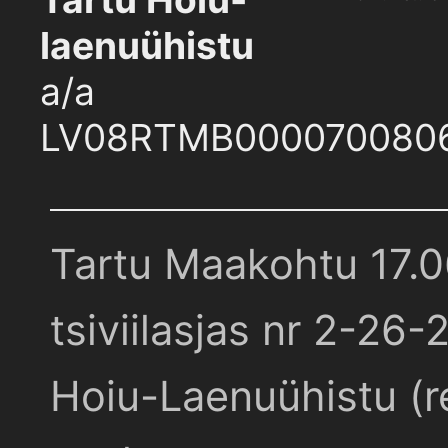
laenuühistu
a/a
LV08RTMB000070080
Tartu Maakohtu 17.
tsiviilasjas nr 2-26-
Hoiu-Laenuühistu (r