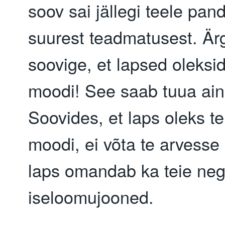
soov sai jällegi teele pan
suurest teadmatusest. Är
soovige, et lapsed oleksid
moodi! See saab tuua ainu
Soovides, et laps oleks te
moodi, ei võta te arvesse
laps omandab ka teie neg
iseloomujooned.