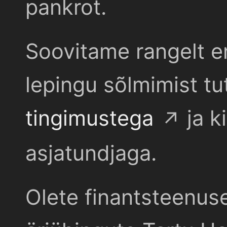
pankrot.
Soovitame rangelt e
lepingu sõlmimist t
tingimustega
ja k
asjatundjaga.
Olete finantsteenus