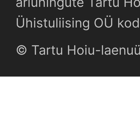
äriühingute Tartu Ho
Ühistuliising OÜ kod
© Tartu Hoiu-laenu