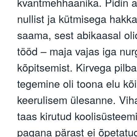
kvantmehhaanika. Pidin 
nullist ja kütmisega hak
saama, sest abikaasal oli
tööd – maja vajas iga nur
kõpitsemist. Kirvega pilba
tegemine oli toona elu kõ
keerulisem ülesanne. Vih
taas kirutud koolisüsteemi
pagana pärast ei õpetatud 