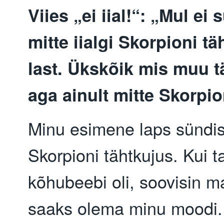
Viies „ei iial!“: „Mul ei 
mitte iialgi Skorpioni tä
last. Ükskõik mis muu t
aga ainult mitte Skorpio
Minu esimene laps sündis
Skorpioni tähtkujus. Kui t
kõhubeebi oli, soovisin ma
saaks olema minu moodi. 