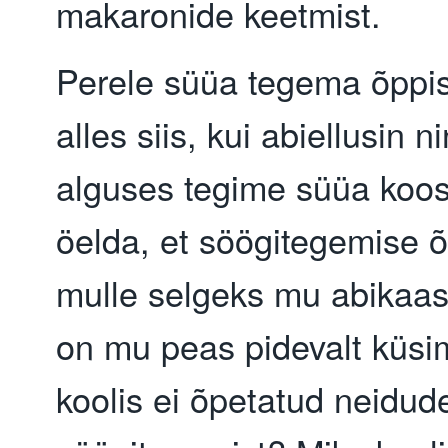
makaronide keetmist.
Perele süüa tegema õppi
alles siis, kui abiellusin 
alguses tegime süüa koos
öelda, et söögitegemise 
mulle selgeks mu abikaasa
on mu peas pidevalt küsi
koolis ei õpetatud neidud