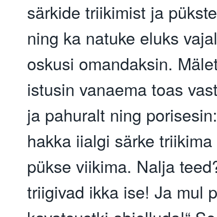
särkide triikimist ja pükste
ning ka natuke eluks vaja
oskusi omandaksin. Mälet
istusin vanaema toas vas
ja pahuralt ning porisesin
hakka iialgi särke triikima
pükse viikima. Nalja tee
triigivad ikka ise! Ja mul 