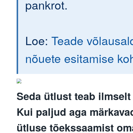
pankrot.
Loe:
Teade võlausald
nõuete esitamise ko
Seda ütlust teab ilmselt
Kui paljud aga märkavad
ütluse tõekssaamist om