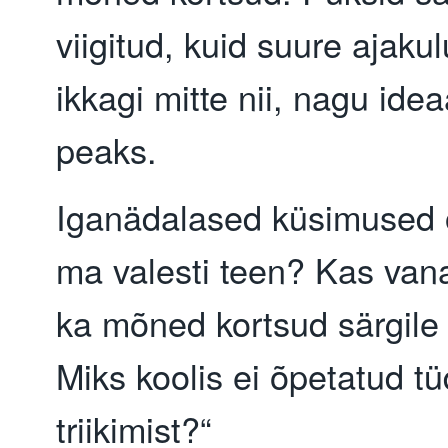
viigitud, kuid suure ajaku
ikkagi mitte nii, nagu idea
peaks.
Iganädalased küsimused 
ma valesti teen? Kas van
ka mõned kortsud särgile
Miks koolis ei õpetatud tü
triikimist?“