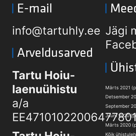
E-mail
Mee
info@tartuhly.ee
Jägi 
Faceb
Arveldusarved
Ühis
Tartu Hoiu-
laenuühistu
Märts 2021 (pd
Detsember 202
a/a
September 202
EE4710102200647780
Juuni 2020 (pd
Märts 2020 (pd
Tartu Hoiu-
Kõik ühistule