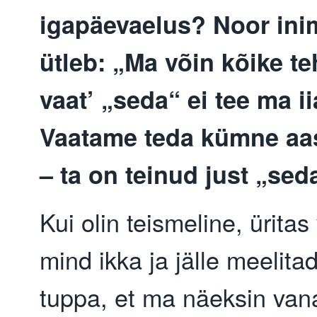
igapäevaelus? Noor in
ütleb: „Ma võin kõike te
vaat’ „seda“ ei tee ma ii
Vaatame teda kümne aas
– ta on teinud just „sed
Kui olin teismeline, ürit
mind ikka ja jälle meelit
tuppa, et ma näeksin van