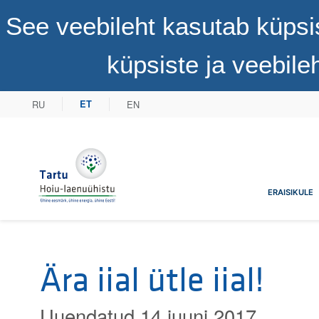
See veebileht kasutab küpsi
küpsiste ja veebil
RU
EN
ET
Tartu Hoiu-laenuühistu
ERAISIKULE
Ära iial ütle iial!
Uuendatud 14 juuni 2017