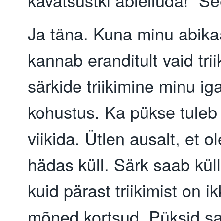
kavatsustki abielluda!“ See
Ja täna. Kuna minu abik
kannab eranditult vaid tri
särkide triikimine minu i
kohustus. Ka pükse tuleb 
viikida. Ütlen ausalt, et o
hädas küll. Särk saab küll 
kuid pärast triikimist on i
mõned kortsud. Püksid s