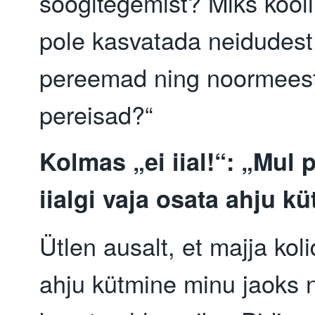
söögitegemist? Miks kool
pole kasvatada neidudes
pereemad ning noormees
pereisad?“
Kolmas „ei iial!“: „Mul 
iialgi vaja osata ahju kü
Ütlen ausalt, et majja koli
ahju kütmine minu jaoks 