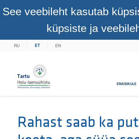
See veebileht kasutab küpsi
küpsiste ja veebil
RU
EN
ET
Tartu Hoiu-laenuühistu
ERAISIKULE
Rahast saab ka put