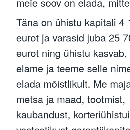
meie soov on elada, mitte
Täna on ühistu kapitali 4
eurot ja varasid juba 25 
eurot ning ühistu kasvab,
elame ja teeme selle nime
elada mõistlikult. Me ma
metsa ja maad, tootmist,
kaubandust, korteriühistui
vastastikust garantiikapit