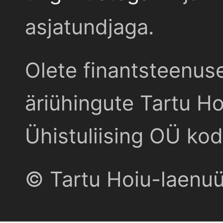
asjatundjaga.
Olete finantsteenus
äriühingute Tartu Ho
Ühistuliising OÜ kod
© Tartu Hoiu-laenu