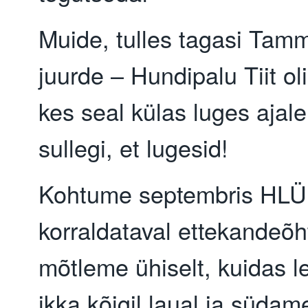
Muide, tulles tagasi Tam
juurde – Hundipalu Tiit oli
kes seal külas luges ajale
sullegi, et lugesid!
Kohtume septembris HLÜ
korraldataval ettekandeõh
mõtleme ühiselt, kuidas l
ikka kõigil laual ja südam