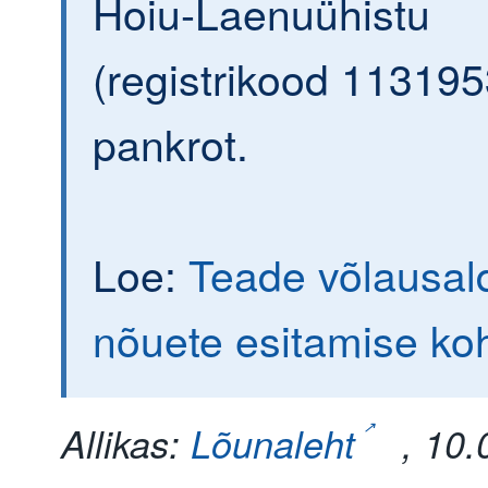
Hoiu-Laenuühistu
(registrikood 113195
pankrot.
Loe:
Teade võlausald
nõuete esitamise ko
Allikas:
Lõunaleht
, 10