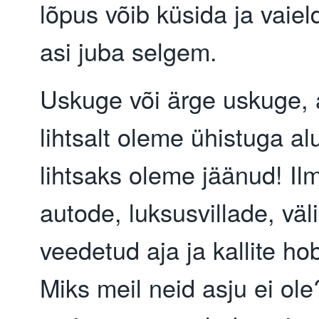
lõpus võib küsida ja vaield
asi juba selgem.
Uskuge või ärge uskuge,
lihtsalt oleme ühistuga al
lihtsaks oleme jäänud! Il
autode, luksusvillade, väl
veedetud aja ja kallite ho
Miks meil neid asju ei ole