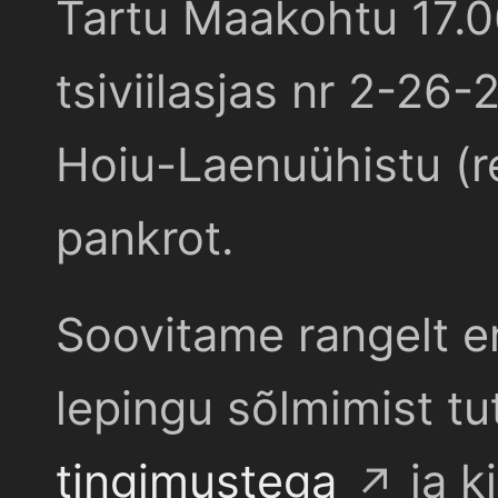
Tartu Maakohtu 17.
tsiviilasjas nr 2-26-
Hoiu-Laenuühistu (r
pankrot.
Soovitame rangelt e
lepingu sõlmimist t
tingimustega
ja k