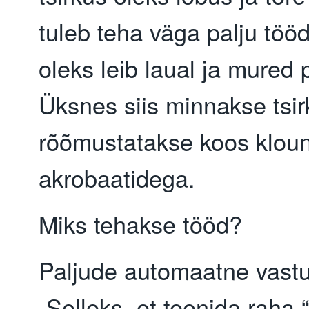
tuleb teha väga palju tööd,
oleks leib laual ja mured 
Üksnes siis minnakse tsir
rõõmustatakse koos kloun
akrobaatidega.
Miks tehakse tööd?
Paljude automaatne vastu
„Selleks, et teenida raha.