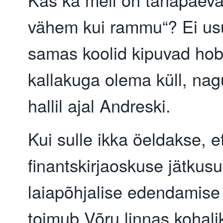
vähem kui rammu“? Ei us
samas koolid kipuvad ho
kallakuga olema küll, nag
hallil ajal Andreski.
Kui sulle ikka öeldakse, e
finantskirjaoskuse jätkusu
laiapõhjalise edendamis
toimub Võru linnas kohali