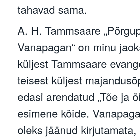
tahavad sama.
A. H. Tammsaare „Põrgup
Vanapagan“ on minu jaok
küljest Tammsaare evang
teisest küljest majandusõ
edasi arendatud „Tõe ja õ
esimene köide. Vanapaga
oleks jäänud kirjutamata, 