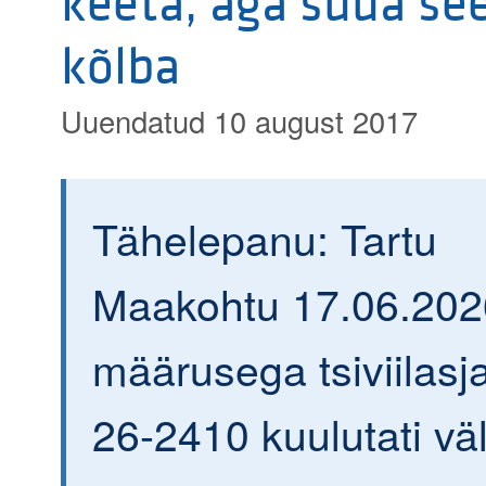
keeta, aga süüa see
kõlba
Uuendatud 10 august 2017
Tähelepanu: Tartu
Maakohtu 17.06.202
määrusega tsiviilasja
26-2410 kuulutati väl