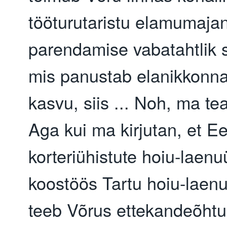
tööturutaristu elamumaja
parendamise vabatahtlik 
mis panustab elanikkonn
kasvu, siis ... Noh, ma te
Aga kui ma kirjutan, et Ee
korteriühistute hoiu-laenu
koostöös Tartu hoiu-laen
teeb Võrus ettekandeõhtu,