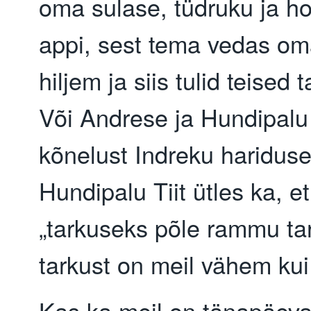
oma sulase, tüdruku ja h
appi, sest tema vedas om
hiljem ja siis tulid teised 
Või Andrese ja Hundipalu
kõnelust Indreku hariduse
Hundipalu Tiit ütles ka, et
„tarkuseks põle rammu tar
tarkust on meil vähem ku
Kas ka meil on tänapäeval