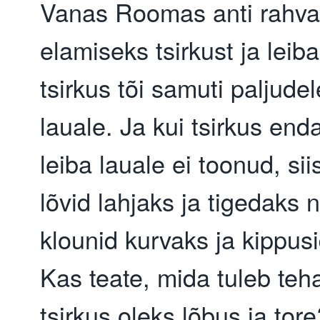
Vanas Roomas anti rahva
elamiseks tsirkust ja leib
tsirkus tõi samuti paljudel
lauale. Ja kui tsirkus en
leiba lauale ei toonud, si
lõvid lahjaks ja tigedaks 
klounid kurvaks ja kippus
Kas teate, mida tuleb teha
tsirkus oleks lõbus ja tor