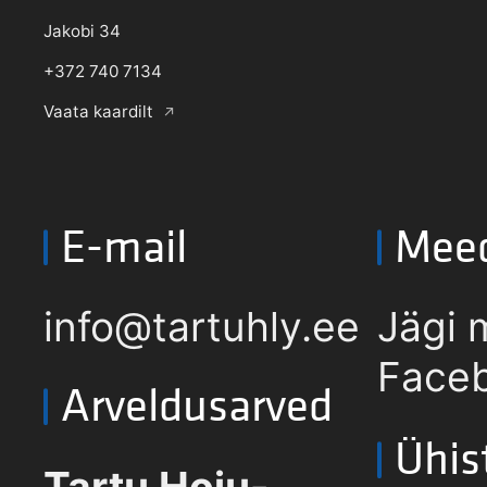
Jakobi 34
+372 740 7134
Vaata kaardilt
E-mail
Mee
info@tartuhly.ee
Jägi 
Faceb
Arveldusarved
Ühis
Tartu Hoiu-