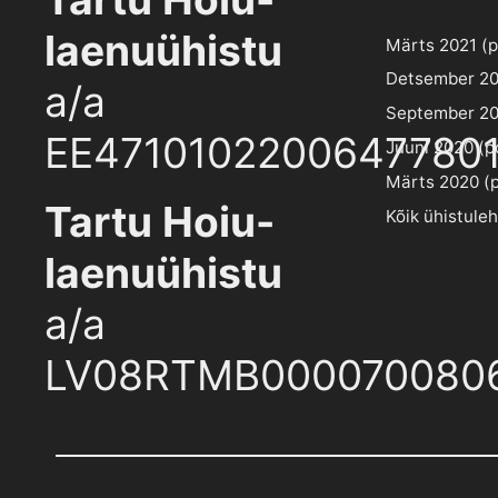
laenuühistu
Märts 2021 (pd
Detsember 202
a/a
September 202
EE4710102200647780
Juuni 2020 (pd
Märts 2020 (pd
Tartu Hoiu-
Kõik ühistule
laenuühistu
a/a
LV08RTMB000070080