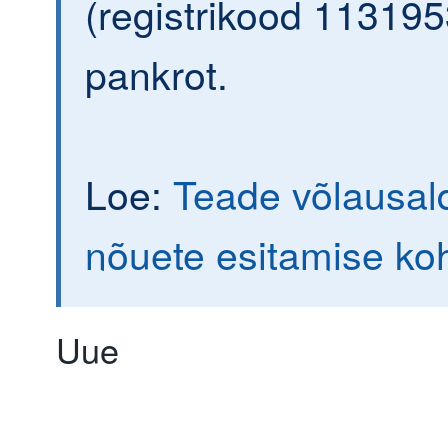
(registrikood 113195
pankrot.
Loe:
Teade võlausald
nõuete esitamise ko
Uue