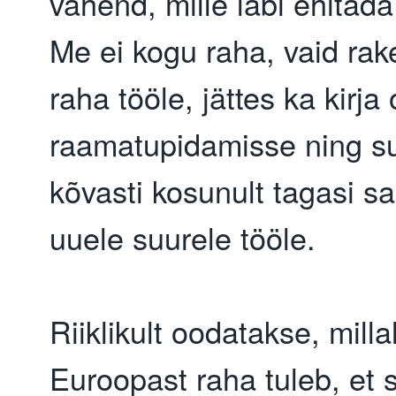
vahend, mille läbi ehitada
Me ei kogu raha, vaid ra
raha tööle, jättes ka kirja
raamatupidamisse ning s
kõvasti kosunult tagasi 
uuele suurele tööle.
Riiklikult oodatakse, milla
Euroopast raha tuleb, et s