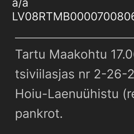
a/a
LV08RTMB000070080
Tartu Maakohtu 17.
tsiviilasjas nr 2-26-
Hoiu-Laenuühistu (r
pankrot.