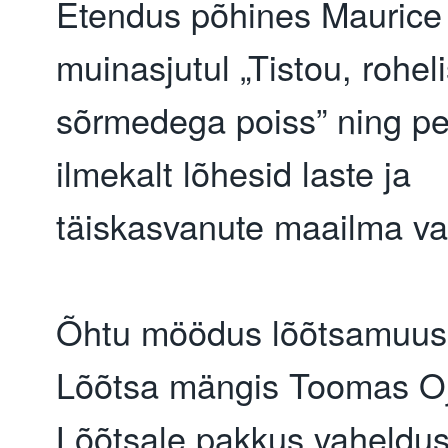
Etendus põhines Maurice
muinasjutul „Tistou, roheli
sõrmedega poiss” ning p
ilmekalt lõhesid laste ja
täiskasvanute maailma v
Õhtu möödus lõõtsamuusi
Lõõtsa mängis Toomas Oj
Lõõtsale pakkus vaheldus