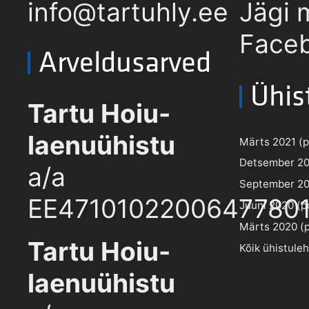
info@tartuhly.ee
Jägi 
Faceb
Arveldusarved
Ühis
Tartu Hoiu-
laenuühistu
Märts 2021 (pd
Detsember 202
a/a
September 202
EE4710102200647780
Juuni 2020 (pd
Märts 2020 (pd
Tartu Hoiu-
Kõik ühistule
laenuühistu