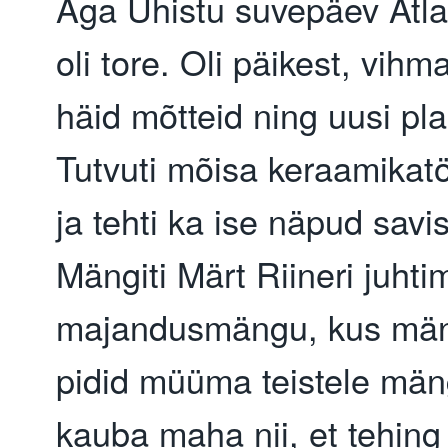
Aga Ühistu suvepäev Atl
oli tore. Oli päikest, vihma
häid mõtteid ning uusi pl
Tutvuti mõisa keraamikat
ja tehti ka ise näpud savi
Mängiti Märt Riineri juhti
majandusmängu, kus män
pidid müüma teistele mäng
kauba maha nii, et tehing