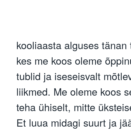
kooliaasta alguses tänan t
kes me koos oleme õppin
tublid ja iseseisvalt mõtl
liikmed. Me oleme koos se
teha ühiselt, mitte üksteis
Et luua midagi suurt ja jää