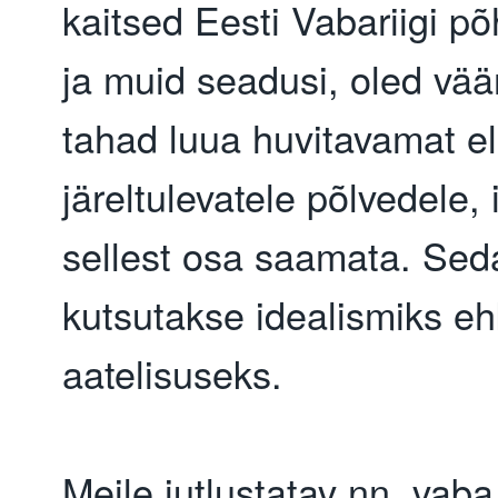
kaitsed Eesti Vabariigi p
ja muid seadusi, oled väär
tahad luua huvitavamat e
järeltulevatele põlvedele, 
sellest osa saamata. Sed
kutsutakse idealismiks eh
aatelisuseks.
Meile jutlustatav nn. vaba