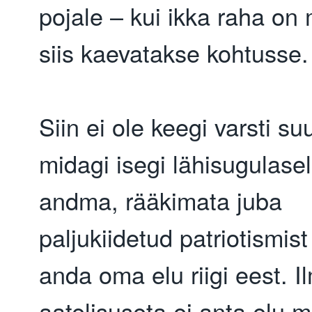
pojale – kui ikka raha on
siis kaevatakse kohtusse.
Siin ei ole keegi varsti su
midagi isegi lähisugulase
andma, rääkimata juba
paljukiidetud patriotismist
anda oma elu riigi eest. I
aatelisuseta ei anta elu mi