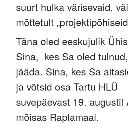
suurt hulka värisevaid, vä
mõttetult „projektipõhiseid
Täna oled eeskujulik Ühist
Sina, kes Sa oled tulnud, 
jääda. Sina, kes Sa aitasid
ja võtsid osa Tartu HLÜ
suvepäevast 19. augustil 
mõisas Raplamaal.