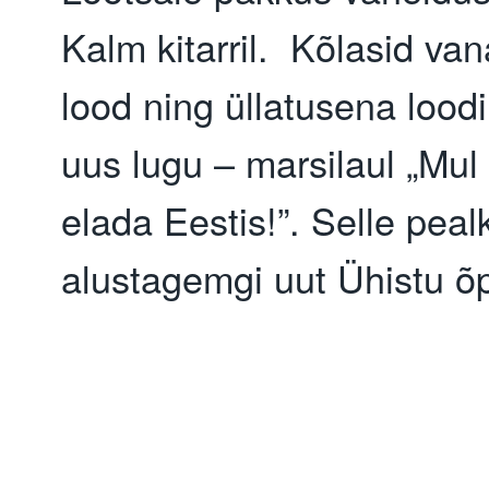
Kalm kitarril. Kõlasid va
lood ning üllatusena lood
uus lugu – marsilaul „Mul
elada Eestis!”. Selle peal
alustagemgi uut Ühistu õ