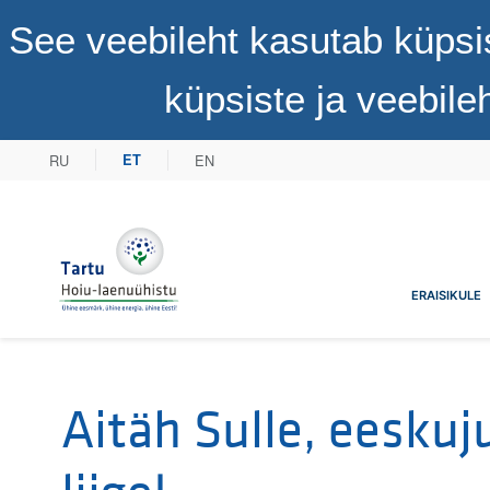
See veebileht kasutab küpsi
küpsiste ja veebil
RU
EN
ET
Tartu Hoiu-laenuühistu
ERAISIKULE
Aitäh Sulle, eeskuju