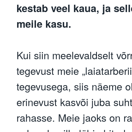
kestab veel kaua, ja sel
meile kasu.
Kui siin meelevaldselt võ
tegevust meie „laiatarberii
tegevusega, siis näeme ol
erinevust kasvõi juba su
rahasse. Meie jaoks on r