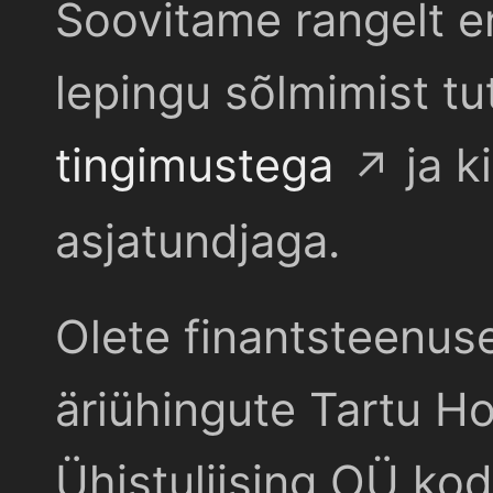
Soovitame rangelt e
lepingu sõlmimist t
tingimustega
ja k
asjatundjaga.
Olete finantsteenus
äriühingute Tartu Ho
Ühistuliising OÜ kod