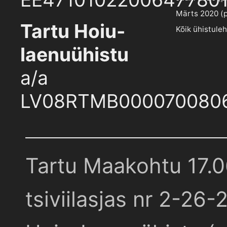
Märts 2020 (pd
Tartu Hoiu-
Kõik ühistule
laenuühistu
a/a
LV08RTMB000070080
Tartu Maakohtu 17.
tsiviilasjas nr 2-26-