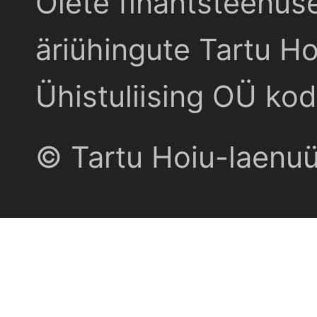
Olete finantsteenus
äriühingute Tartu Ho
Ühistuliising OÜ kod
© Tartu Hoiu-laenu