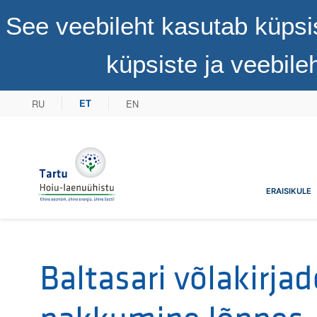
See veebileht kasutab küpsi
küpsiste ja veebil
RU
EN
ET
Tartu Hoiu-laenuühistu
ERAISIKULE
Baltasari võlakirjad