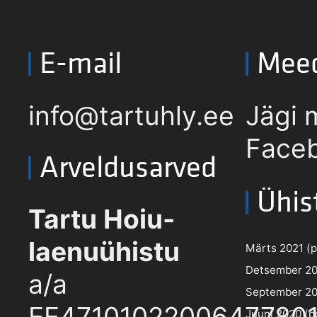
E-mail
Mee
info@tartuhly.ee
Jägi 
Faceb
Arveldusarved
Ühis
Tartu Hoiu-
laenuühistu
Märts 2021 (pd
Detsember 202
a/a
September 202
EE4710102200647780
Juuni 2020 (pd