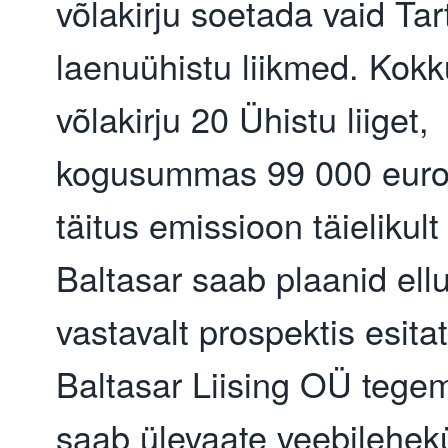
võlakirju soetada vaid Tar
laenuühistu liikmed. Kokk
võlakirju 20 Ühistu liiget,
kogusummas 99 000 euro
täitus emissioon täielikult
Baltasar saab plaanid ellu
vastavalt prospektis esitat
Baltasar Liising OÜ tegem
saab ülevaate veebilehekü