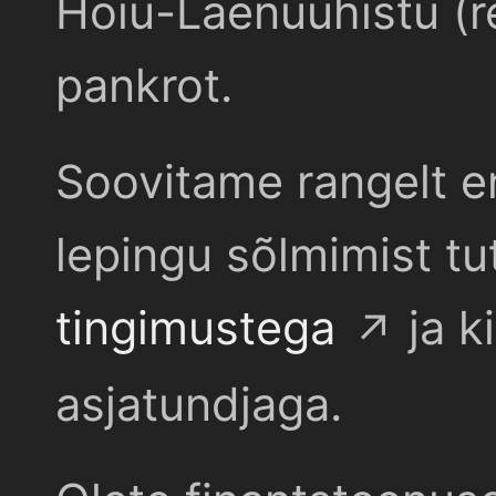
Hoiu-Laenuühistu (r
pankrot.
Soovitame rangelt e
lepingu sõlmimist t
tingimustega
ja k
asjatundjaga.