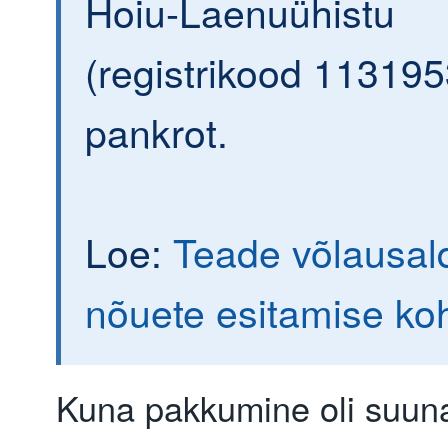
Hoiu-Laenuühistu
(registrikood 113195
pankrot.
Loe:
Teade võlausald
nõuete esitamise ko
Kuna pakkumine oli suuna