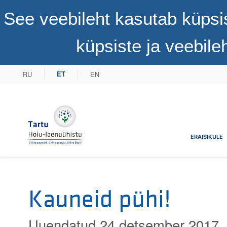
See veebileht kasutab küpsi
küpsiste ja veebil
RU
EN
ET
Tartu Hoiu-laenuühistu
ERAISIKULE
Kauneid pühi!
Uuendatud 24 detsember 2017