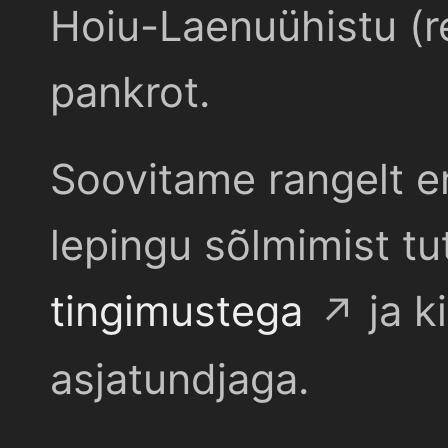
Hoiu-Laenuühistu (r
pankrot.
Soovitame rangelt e
lepingu sõlmimist t
tingimustega
ja k
asjatundjaga.