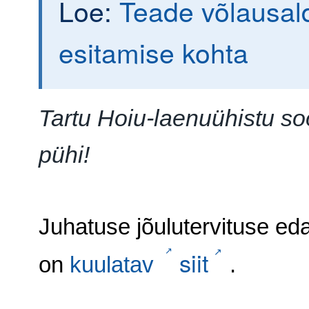
Loe:
Teade võlausal
esitamise kohta
Tartu Hoiu-laenuühistu so
pühi!
Juhatuse jõulutervituse ed
siit
on
kuulatav
.