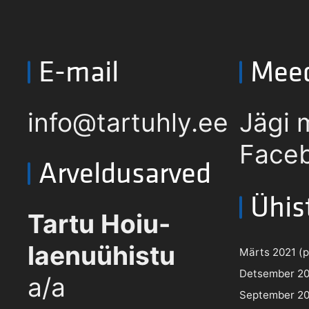
E-mail
Mee
info@tartuhly.ee
Jägi 
Faceb
Arveldusarved
Ühis
Tartu Hoiu-
laenuühistu
Märts 2021 (pd
Detsember 202
a/a
September 202