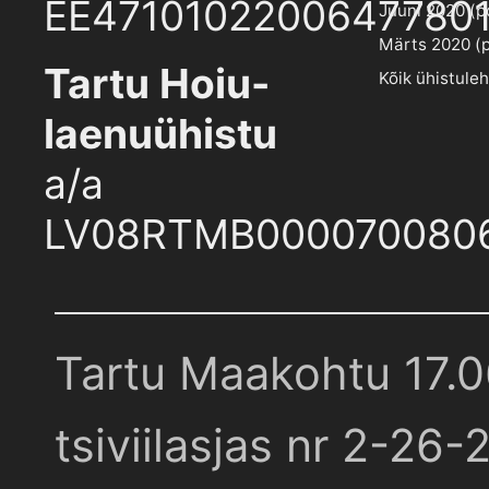
EE4710102200647780
Juuni 2020 (pd
Märts 2020 (pd
Tartu Hoiu-
Kõik ühistule
laenuühistu
a/a
LV08RTMB000070080
Tartu Maakohtu 17.
tsiviilasjas nr 2-26-