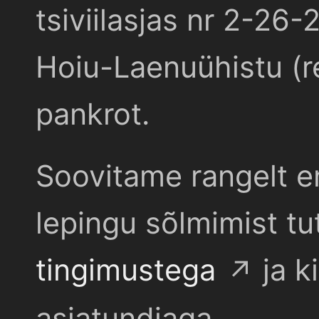
tsiviilasjas nr 2-26-
Hoiu-Laenuühistu (r
pankrot.
Soovitame rangelt e
lepingu sõlmimist t
tingimustega
ja k
asjatundjaga.