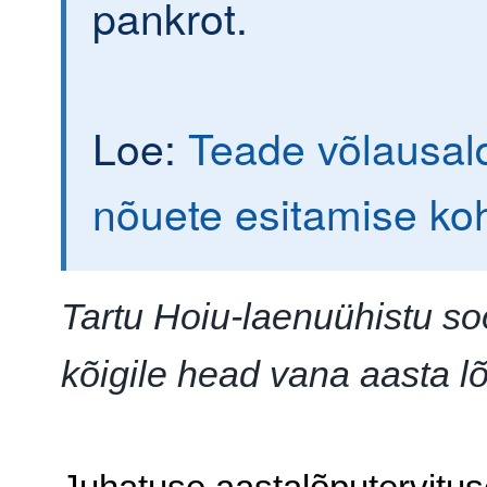
pankrot.
Loe:
Teade võlausald
nõuete esitamise ko
Tartu Hoiu-laenuühistu so
kõigile head vana aasta l