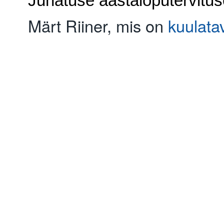
Juhatuse aastalõputervitu
Märt Riiner, mis on
kuulatav