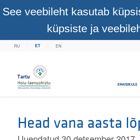
See veebileht kasutab küpsi
küpsiste ja veebil
RU
EN
ET
Tartu Hoiu-laenuühistu
ERAISIKULE
Head vana aasta lõ
Uuendatud 30 detsember 2017