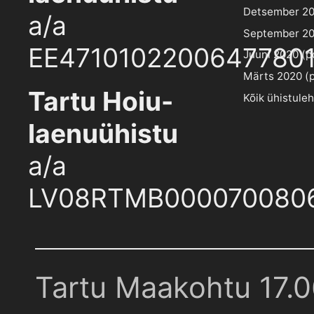
Detsember 202
a/a
September 202
EE4710102200647780
Juuni 2020 (pd
Märts 2020 (pd
Tartu Hoiu-
Kõik ühistule
laenuühistu
a/a
LV08RTMB000070080
Tartu Maakohtu 17.