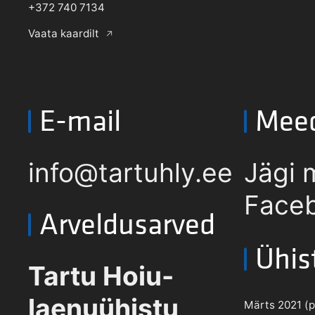
+372 740 7134
Vaata kaardilt
E-mail
Mee
info@tartuhly.ee
Jägi 
Faceb
Arveldusarved
Ühis
Tartu Hoiu-
laenuühistu
Märts 2021 (pd