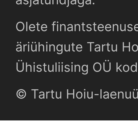
Olete finantsteenus
äriühingute Tartu Ho
Ühistuliising OÜ kod
© Tartu Hoiu-laenu