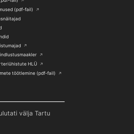
(pdf-fail)
mused (pdf-fail)
snäitajad
d
ndid
histumajad
indlustusmaakler
rteriühistute HLÜ
mete töötlemine (pdf-fail)
utati välja Tartu