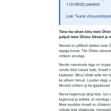
11319532) pankrot.
Loe:
Teade võlausaldajat
Täna ma tahan kiita meie Ühis
paljud meie Ühistu liikmed ja t
Nemad on piltlikult öeldes meie Ü
asjaga kursis. Töö Ühistu väravas
rohkem arvutiga.
Nende naeratuste taga on virgas va
nende tööd natuke teab, ilmselt i
kadestan. Minul võtab selle töö
ka vähem teinud. Loodan väga, et 
liikmeid rohkem ja ka igapäevast
Narva kogemuse järgi tean, kui ra
kogemusi ja selleks, et nendega
Meie koolides ilmselt on ühisko
mõnda teist ühiskonda. Inimesed