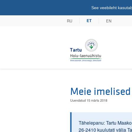
See veebileht kasutab
RU
EN
ET
Tartu Hoiu-lae
Meie imelised
Uuendatud 15 märts 2018
Tähelepanu: Tartu Maakoh
26-2410 kuulutati välja T