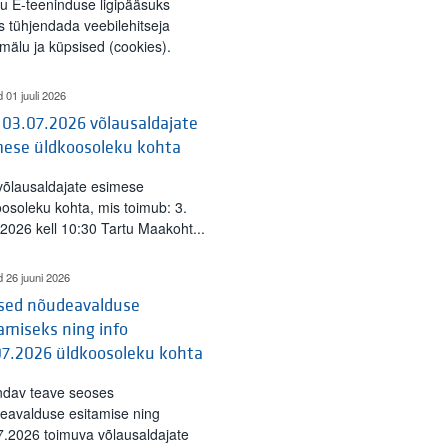
tu E-teeninduse ligipääsuks
s tühjendada veebilehitseja
mälu ja küpsised (cookies).
d 01 juuli 2026
 03.07.2026 võlausaldajate
mese üldkoosoleku kohta
 võlausaldajate esimese
oosoleku kohta, mis toimub: 3.
l 2026 kell 10:30 Tartu Maakoht...
d 26 juuni 2026
ised nõudeavalduse
amiseks ning info
07.2026 üldkoosoleku kohta
ndav teave seoses
eavalduse esitamise ning
7.2026 toimuva võlausaldajate