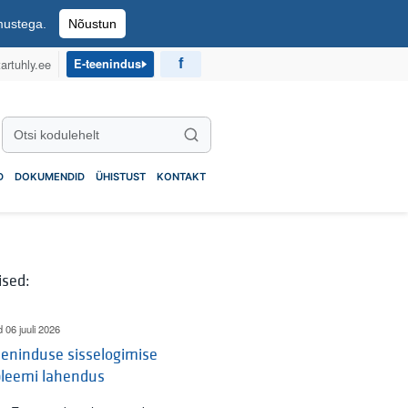
imustega.
Nõustun
artuhly.ee
E-teenindus
Otsi kodulehelt
Otsi
D
DOKUMENDID
ÜHISTUST
KONTAKT
ised:
d 06 juuli 2026
eninduse sisselogimise
bleemi lahendus