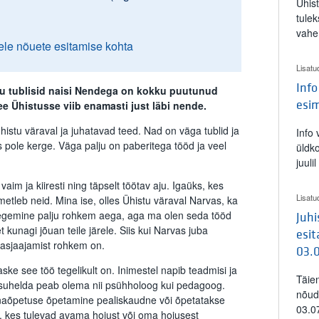
Ühis
tulek
vahe
ele nõuete esitamise kohta
Lisatu
Info
tu tublisid naisi Nendega on kokku puutunud
ee Ühistusse viib enamasti just läbi nende.
esi
histu väraval ja juhatavad teed. Nad on väga tublid ja
Info
 pole kerge. Väga palju on paberitega tööd ja veel
üldk
juuli
im ja kiiresti ning täpselt töötav aju. Igaüks, kes
Lisatu
metleb neid. Mina ise, olles Ühistu väraval Narvas, ka
 tegemine palju rohkem aega, aga ma olen seda tööd
Juh
kunagi jõuan teile järele. Siis kui Narvas juba
esit
 asjaajamist rohkem on.
03.
ske see töö tegelikult on. Inimestel napib teadmisi ja
Täie
 suhelda peab olema nii psühholoog kui pedagoog.
nõud
nnaõpetuse õpetamine pealiskaudne või õpetatakse
03.0
, kes tulevad avama hoiust või oma hoiusest