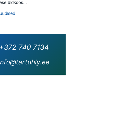
ese üldkoos...
 uudised →
+372 740 7134
info@tartuhly.ee