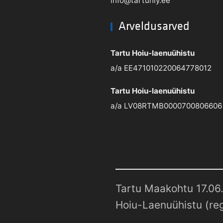
info@tartuhly.ee
Arveldusarved
Tartu Hoiu-laenuühistu
a/a EE471010220064778012
Tartu Hoiu-laenuühistu
a/a LV08RTMB0000700806606
Tartu Maakohtu 17.06.
Hoiu-Laenuühistu (reg