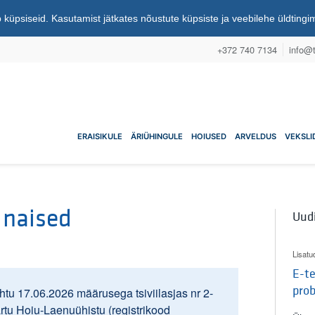
 küpsiseid. Kasutamist jätkates nõustute küpsiste ja veebilehe üldting
+372 740 7134
info@t
nuühistu
ERAISIKULE
ÄRIÜHINGULE
HOIUSED
ARVELDUS
VEKSLI
 naised
Uud
Lisatu
E-te
pro
tu 17.06.2026 määrusega tsiviilasjas nr 2-
artu Hoiu-Laenuühistu (registrikood