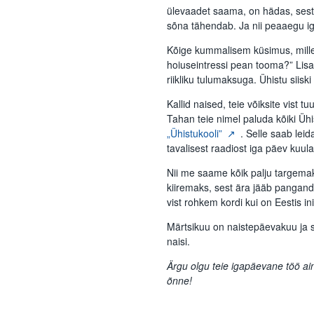
ülevaadet saama, on hädas, sest 
sõna tähendab. Ja nii peaaegu ig
Kõige kummalisem küsimus, mille
hoiuseintressi pean tooma?” Lisa
riikliku tulumaksuga. Ühistu siiski e
Kallid naised, teie võiksite vist 
Tahan teie nimel paluda kõiki Ühis
„Ühistukooli”
. Selle saab lei
tavalisest raadiost iga päev kuula
Nii me saame kõik palju targemak
kiiremaks, sest ära jääb pangand
vist rohkem kordi kui on Eestis in
Märtsikuu on naistepäevakuu ja s
naisi.
Ärgu olgu teie igapäevane töö ain
õnne!