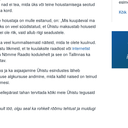
esim
nad ei tea, mida üks või teine hoiustamisega seotud
a kord.
Kõik
 hoiustaja on mulle esitanud, on: „Mis kuupäeval ma
ks on veel süüdistatud, et Ühistu maksustab hoiuseid
i ole riik, vaid allub riigi seadustele.
tuua veel kummalisemaid näiteid, mida te olete kuulnud.
tu liikmeid, et te kuulaksite raadiost või
internetist
da Nõmme Raadio kodulehelt ja see on Tallinnas ka
tav.
s ja ka asjaajamine Ühistu esindustes läheb
use algkursuse andmine, mida kallid naised on teinud
imesi.
ellepärast tahan tervitada kõiki meie Ühistu tegusaid
ult töö, olgu seal ka rohkelt rõõmu tehtust ja muidugi