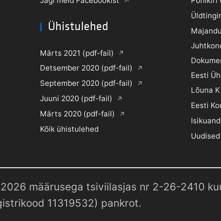
Jägi meid Facebookist
Põhikiri 
Üldtingi
Ühistulehed
Majandu
Juhtkon
Märts 2021 (pdf-fail)
Dokume
Detsember 2020 (pdf-fail)
Eesti Ü
September 2020 (pdf-fail)
Lõuna K
Juuni 2020 (pdf-fail)
Eesti Ko
Märts 2020 (pdf-fail)
Isikuand
Kõik ühistulehed
Uudised
2026 määrusega tsiviilasjas nr 2-26-2410 kuul
istrikood 11319532) pankrot.