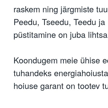
raskem ning järgmiste tuu
Peedu, Tseedu, Teedu ja
püstitamine on juba lihts
Koondugem meie ühise e
tuhandeks energiahoiustaj
hoiuse garant on tootev t