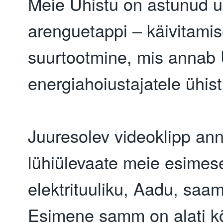
Meie Ühistu on astunud 
arenguetappi – käivitamis
suurtootmine, mis annab 
energiahoiustajatele ühist 
Juuresolev videoklipp an
lühiülevaate meie esimes
elektrituuliku, Aadu, saam
Esimene samm on alati k