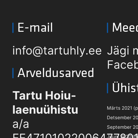
E-mail
Mee
info@tartuhly.ee
Jägi 
Faceb
Arveldusarved
Ühis
Tartu Hoiu-
laenuühistu
Märts 2021 (pd
Detsember 202
a/a
September 202
EE4710102200647780
Juuni 2020 (pd