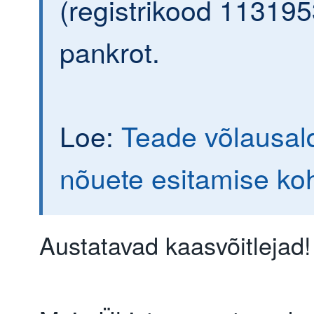
(registrikood 113195
pankrot.
Loe:
Teade võlausald
nõuete esitamise ko
Austatavad kaasvõitlejad!