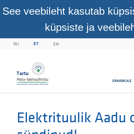
See veebileht kasutab küpsi
küpsiste ja veebil
RU
EN
ET
Tartu Hoiu-laenuühistu
ERAISIKULE
Elektrituulik Aadu 