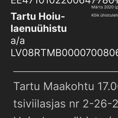
Märts 2020 (pd
Tartu Hoiu-
Kõik ühistule
laenuühistu
a/a
LV08RTMB000070080
Tartu Maakohtu 17.
tsiviilasjas nr 2-26-