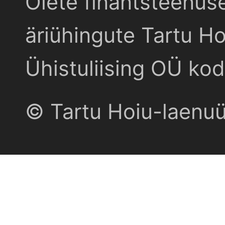
Olete finantsteenus
äriühingute Tartu Ho
Ühistuliising OÜ kod
© Tartu Hoiu-laenu