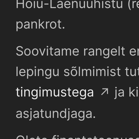
Hoiu-Laenuühistu (r
pankrot.
Soovitame rangelt e
lepingu sõlmimist t
tingimustega
ja k
asjatundjaga.