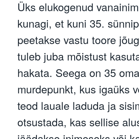
Üks elukogenud vanainim
kunagi, et kuni 35. sünni
peetakse vastu toore jõug
tuleb juba mõistust kasu
hakata. Seega on 35 oma
murdepunkt, kus igaüks 
teod lauale laduda ja sis
otsustada, kas sellise al
jäädakse inimeseks või k