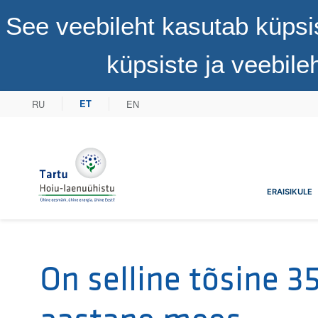
See veebileht kasutab küpsi
küpsiste ja veebil
RU
EN
ET
Tartu Hoiu-laenuühistu
ERAISIKULE
On selline tõsine 3