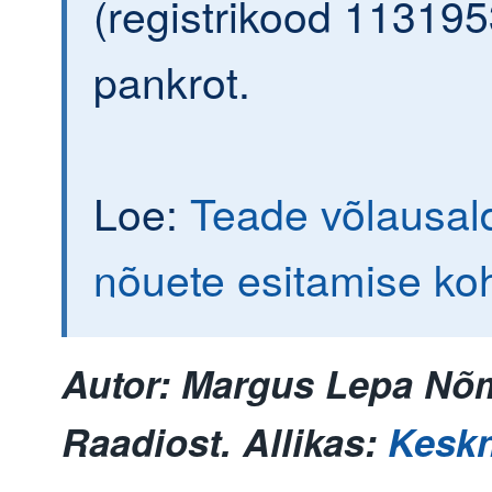
(registrikood 113195
pankrot.
Loe:
Teade võlausald
nõuete esitamise ko
Autor: Margus Lepa N
Raadiost. Allikas:
Keskn