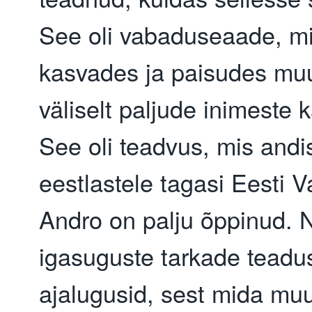
See oli vabaduseaade, m
kasvades ja paisudes muu
väliselt paljude inimeste k
See oli teadvus, mis andi
eestlastele tagasi Eesti Va
Andro on palju õppinud. 
igasuguste tarkade teadu
ajalugusid, sest mida mu