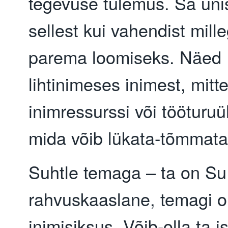
tegevuse tulemus. Sa uni
sellest kui vahendist mille
parema loomiseks. Näed
lihtinimeses inimest, mitt
inimressurssi või tööturuü
mida võib lükata-tõmmata
Suhtle temaga – ta on Su
rahvuskaaslane, temagi 
inimisiksus. Võib-olla ta i