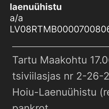
laenuühistu
a/a
LV08RTMB000070080
Tartu Maakohtu 17.
tsiviilasjas nr 2-26-
Hoiu-Laenuühistu (r
pankrot.