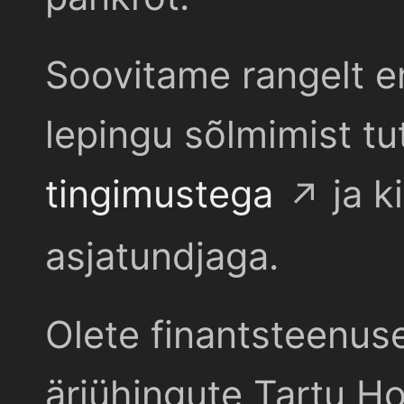
Soovitame rangelt e
lepingu sõlmimist t
tingimustega
ja k
asjatundjaga.
Olete finantsteenus
äriühingute Tartu Ho