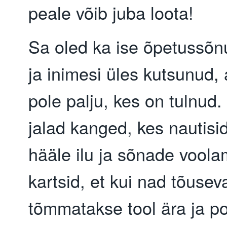
peale võib juba loota!
Sa oled ka ise õpetussõn
ja inimesi üles kutsunud,
pole palju, kes on tulnud.
jalad kanged, kes nautisi
hääle ilu ja sõnade voola
kartsid, et kui nad tõusev
tõmmatakse tool ära ja p