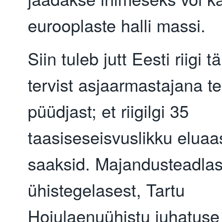
eurooplaste halli massi.
Siin tuleb jutt Eesti riigi t
tervist asjaarmastajana t
püüdjast; et riigilgi 35
taasiseseisvuslikku eluaas
saaksid. Majandusteadlas
ühistegelasest, Tartu
Hoiulaenuühistu juhatuse