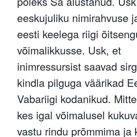
poleks Sa alustanud. Us
eeskujuliku nimirahvuse j
eesti keelega riigi õitseng
võimalikkusse. Usk, et
inimressursist saavad sirg
kindla pilguga väärikad Ee
Vabariigi kodanikud. Mitte
kes igal võimalusel kukuv
vastu rindu prõmmima ja