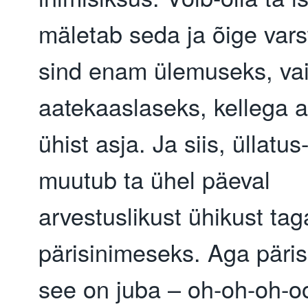
mäletab seda ja õige vars
sind enam ülemuseks, va
aatekaaslaseks, kellega 
ühist asja. Ja siis, üllatus
muutub ta ühel päeval
arvestuslikust ühikust tag
pärisinimeseks. Aga päri
see on juba – oh-oh-oh-o