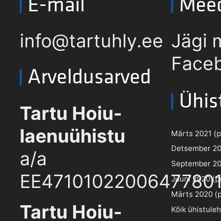
E-mail
Mee
info@tartuhly.ee
Jägi 
Faceb
Arveldusarved
Ühis
Tartu Hoiu-
laenuühistu
Märts 2021 (pd
Detsember 202
a/a
September 202
EE4710102200647780
Juuni 2020 (pd
Märts 2020 (pd
Tartu Hoiu-
Kõik ühistule