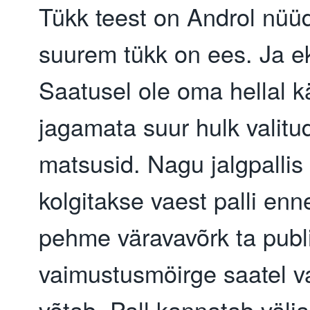
Tükk teest on Androl nüüd
suurem tükk on ees. Ja e
Saatusel ole oma hellal k
jagamata suur hulk valitu
matsusid. Nagu jalgpallis 
kolgitakse vaest palli enn
pehme väravavõrk ta publ
vaimustusmöirge saatel v
võtab. Pall kannatab välja