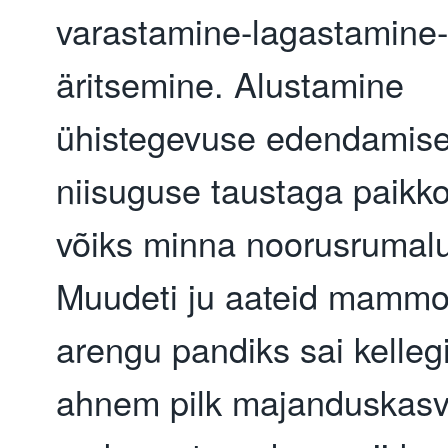
varastamine-lagastamine-
äritsemine. Alustamine
ühistegevuse edendamis
niisuguse taustaga paikk
võiks minna noorusrumalu
Muudeti ju aateid mammo
arengu pandiks sai kellegi
ahnem pilk majanduskasv