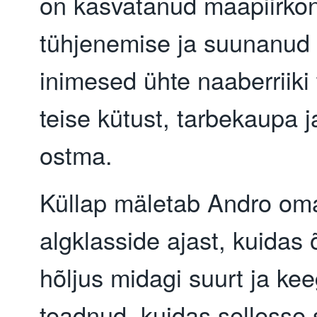
on kasvatanud maapiirko
tühjenemise ja suunanud
inimesed ühte naaberriiki 
teise kütust, tarbekaupa j
ostma.
Küllap mäletab Andro om
algklasside ajast, kuidas
hõljus midagi suurt ja keeg
teadnud, kuidas sellesse