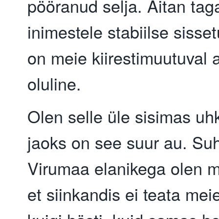
pööranud selja. Aitan tag
inimestele stabiilse sisse
on meie kiirestimuutuval aj
oluline.
Olen selle üle sisimas uh
jaoks on see suur au. Su
Virumaa elanikega olen 
et siinkandis ei teata mei