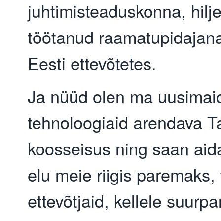
juhtimisteaduskonna, hilj
töötanud raamatupidajan
Eesti ettevõtetes.
Ja nüüd olen ma uusimai
tehnoloogiaid arendava T
koosseisus ning saan aid
elu meie riigis paremaks,
ettevõtjaid, kellele suurp