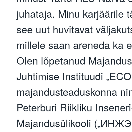
juhataja. Minu karjäärile
see uut huvitavat väljakut
millele saan areneda ka eri
Olen lõpetanud Majandus
Juhtimise Instituudi „E
majandusteaduskonna ni
Peterburi Riikliku Inseneri
Majandusülikooli („ИНЖ