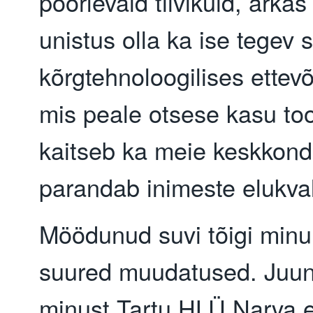
pöörlevaid tiivikuid, ärka
unistus olla ka ise tegev s
kõrgtehnoloogilises ettev
mis peale otsese kasu to
kaitseb ka meie keskkond
parandab inimeste elukvali
Möödunud suvi tõigi minu 
suured muudatused. Juun
minust Tartu HLÜ Narva 