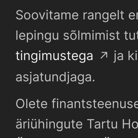
Soovitame rangelt e
lepingu sõlmimist t
tingimustega
ja k
asjatundjaga.
Olete finantsteenus
äriühingute Tartu Ho