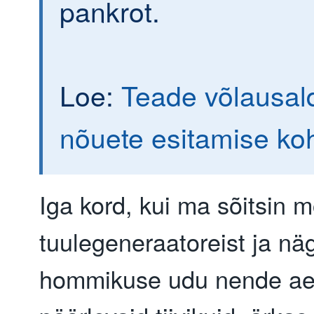
pankrot.
Loe:
Teade võlausald
nõuete esitamise ko
Iga kord, kui ma sõitsin 
tuulegeneraatoreist ja näg
hommikuse udu nende aeg