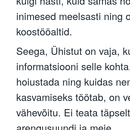
kuigi hästi, kuid samas h
inimesed meelsasti ning 
koostööaltid.
Seega, Ühistut on vaja, k
informatsiooni selle kohta
hoiustada ning kuidas ne
kasvamiseks töötab, on v
vähevõitu. Ei teata täpsel
arengusuundi ja meie