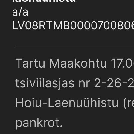
a/a
LV08RTMB000070080
Tartu Maakohtu 17.
tsiviilasjas nr 2-26-
Hoiu-Laenuühistu (r
pankrot.