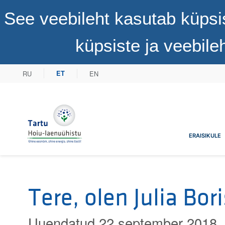
See veebileht kasutab küpsi
küpsiste ja veebil
RU
EN
ET
Tartu Hoiu-laenuühistu
ERAISIKULE
Tere, olen Julia Bo
Uuendatud 22 september 2018