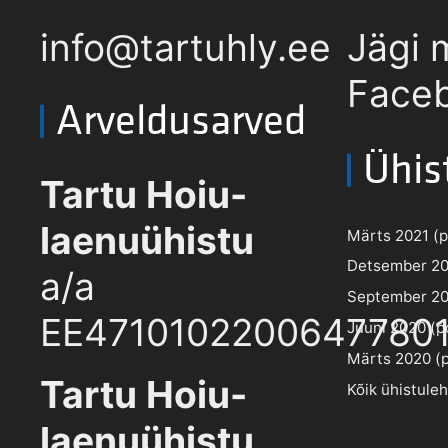
info@tartuhly.ee
Jägi 
Faceb
Arveldusarved
Ühis
Tartu Hoiu-
laenuühistu
Märts 2021 (pd
Detsember 202
a/a
September 202
EE4710102200647780
Juuni 2020 (pd
Märts 2020 (pd
Tartu Hoiu-
Kõik ühistule
laenuühistu