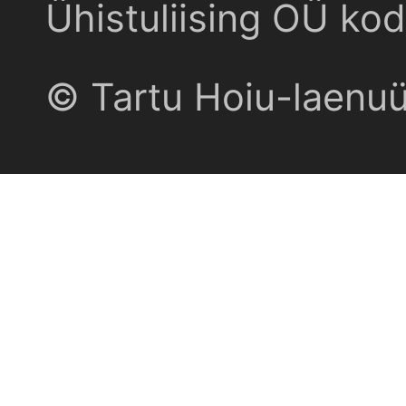
Ühistuliising OÜ kod
© Tartu Hoiu-laenu