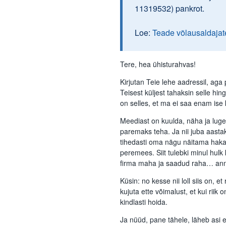
11319532) pankrot.
Loe:
Teade võlausaldajat
Tere, hea ühisturahvas!
Kirjutan Teie lehe aadressil, aga
Teisest küljest tahaksin selle hi
on selles, et ma ei saa enam ise 
Meediast on kuulda, näha ja luge
paremaks teha. Ja nii juba aast
tihedasti oma nägu näitama hakanu
peremees. Siit tulebki minul hu
firma maha ja saadud raha… anna
Küsin: no kesse nii loll siis on, 
kujuta ette võimalust, et kui riik 
kindlasti hoida.
Ja nüüd, pane tähele, läheb asi eri