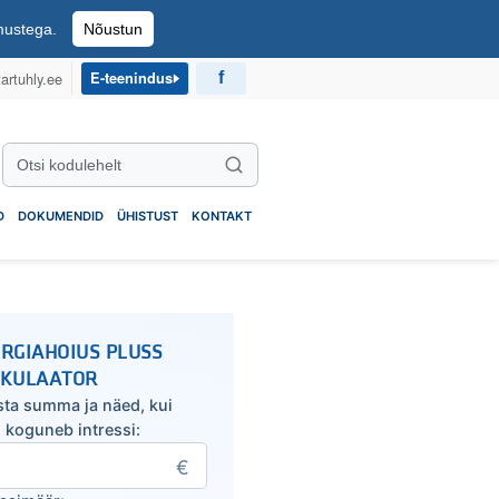
imustega.
Nõustun
artuhly.ee
E-teenindus
Otsi kodulehelt
Otsi
D
DOKUMENDID
ÜHISTUST
KONTAKT
RGIAHOIUS PLUSS
LKULAATOR
sta summa ja näed, kui
u koguneb intressi: