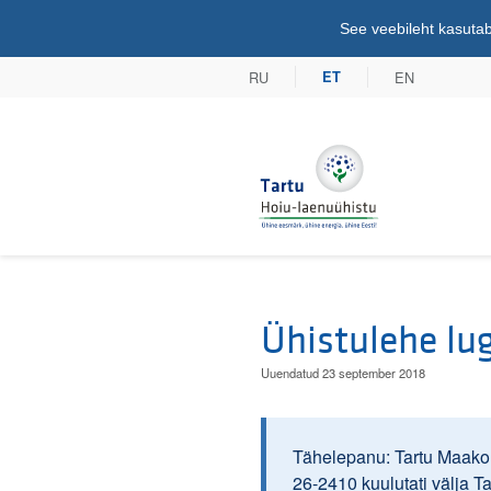
See veebileht kasutab
RU
EN
ET
Tartu Hoiu-lae
Ühistulehe lug
Uuendatud 23 september 2018
Tähelepanu: Tartu Maakoh
26-2410 kuulutati välja T