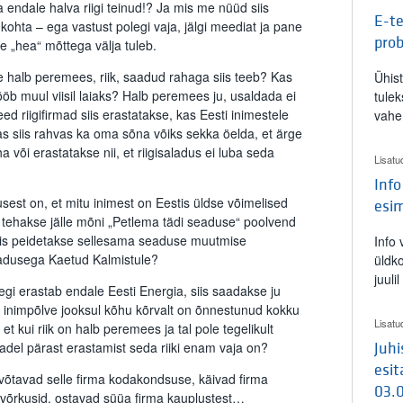
ndale halva riigi teinud!? Ja mis me nüüd siis
E-te
hta – ega vastust polegi vaja, jälgi meediat ja pane
pro
lle „hea“ mõttega välja tuleb.
e halb peremees, riik, saadud rahaga siis teeb? Kas
Ühis
öb muul viisil laiaks? Halb peremees ju, usaldada ei
tulek
eed riigifirmad siis erastatakse, kas Eesti inimestele
vahe
as siis rahvas ka oma sõna võiks sekka öelda, et ärge
 või erastatakse nii, et riigisaladus ei luba seda
Lisatu
Info
usest on, et mitu inimest on Eestis üldse võimelised
esi
i tehakse jälle mõni „Petlema tädi seaduse“ poolvend
iis peidetakse sellesama seaduse muutmise
Info
adusega Kaetud Kalmistule?
üldk
juuli
egi erastab endale Eesti Energia, siis saadakse ju
sa inimpõlve jooksul kõhu kõrvalt on õnnestunud kokku
Lisatu
t kui riik on halb peremees ja tal pole tegelikult
rmadel pärast erastamist seda riiki enam vaja on?
Juh
esit
 võtavad selle firma kodakondsuse, käivad firma
03.
devõrkusid, ostavad süüa firma kauplustest…