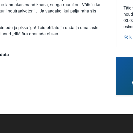
vene lahmakas maad kaasa, seega ruumi on. Võib ju ka
Täie
kuni neutraalveteni… Ja vaadake, kui palju raha siis
nõud
03.0
esim
in edu ja pikka iga! Teie ehitate ju enda ja oma laste
lunud „riik“ ära erastada ei saa.
Kõik
ldata