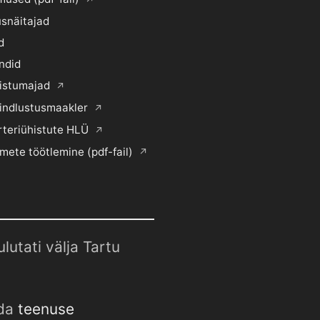
snäitajad
d
ndid
histumajad
indlustusmaakler
rteriühistute HLÜ
mete töötlemine (pdf-fail)
utati välja Tartu
uda
teenuse