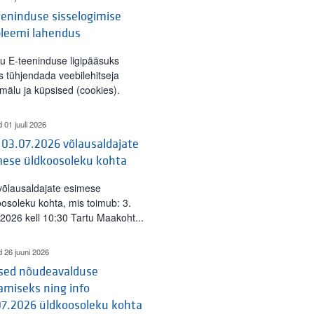
eninduse sisselogimise
bleemi lahendus
tu E-teeninduse ligipääsuks
s tühjendada veebilehitseja
mälu ja küpsised (cookies).
d 01 juuli 2026
 03.07.2026 võlausaldajate
mese üldkoosoleku kohta
 võlausaldajate esimese
oosoleku kohta, mis toimub: 3.
l 2026 kell 10:30 Tartu Maakoht...
d 26 juuni 2026
ised nõudeavalduse
amiseks ning info
07.2026 üldkoosoleku kohta