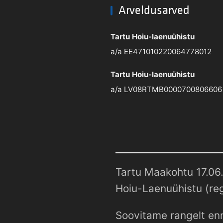
Arveldusarved
Tartu Hoiu-laenuühistu
a/a EE471010220064778012
Tartu Hoiu-laenuühistu
a/a LV08RTMB0000700806606
Tartu Maakohtu 17.06.
Hoiu-Laenuühistu (reg
Soovitame rangelt enn