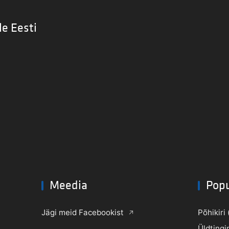
le Eesti
Meedia
Pop
Jägi meid Facebookist
Põhikiri 
Üldtingi