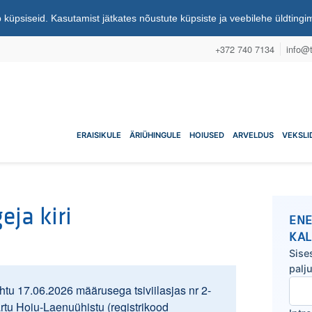
 küpsiseid. Kasutamist jätkates nõustute küpsiste ja veebilehe üldting
+372 740 7134
info@t
nuühistu
ERAISIKULE
ÄRIÜHINGULE
HOIUSED
ARVELDUS
VEKSLI
eja kiri
ENE
KA
Sise
palj
tu 17.06.2026 määrusega tsiviilasjas nr 2-
artu Hoiu-Laenuühistu (registrikood