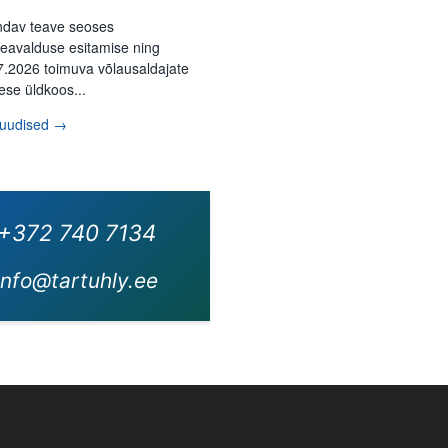
ndav teave seoses
eavalduse esitamise ning
7.2026 toimuva võlausaldajate
ese üldkoos...
 uudised →
+372 740 7134
info@tartuhly.ee