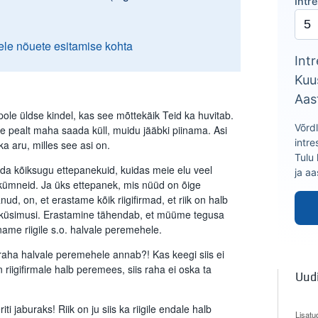
Intr
ele nõuete esitamise kohta
Intr
Kuu
Aas
 pole üldse kindel, kas see mõttekäik Teid ka huvitab.
Võrd
nge pealt maha saada küll, muidu jääbki piinama. Asi
intre
ka aru, milles see asi on.
Tulu
da kõiksugu ettepanekuid, kuidas meie elu veel
ja a
akümneid. Ja üks ettepanek, mis nüüd on õige
d, on, et erastame kõik riigifirmad, et riik on halb
lk küsimusi. Erastamine tähendab, et müüme tegusa
me riigile s.o. halvale peremehele.
et raha halvale peremehele annab?! Kas keegi siis ei
on riigifirmale halb peremees, siis raha ei oska ta
Uud
ti jaburaks! Riik on ju siis ka riigile endale halb
Lisatu