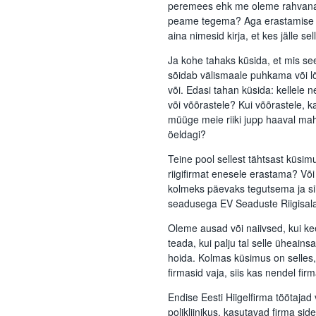
peremees ehk me oleme rahvana e
peame tegema? Aga erastamise ko
aina nimesid kirja, et kes jälle se
Ja kohe tahaks küsida, et mis se
sõidab välismaale puhkama või lö
või. Edasi tahan küsida: kellele n
või võõrastele? Kui võõrastele, k
müüge meie riiki jupp haaval maha
öeldagi?
Teine pool sellest tähtsast küsim
riigifirmat enesele erastama? Võ
kolmeks päevaks tegutsema ja s
seadusega EV Seaduste Riigisal
Oleme ausad või naiivsed, kui ke
teada, kui palju tal selle üheain
hoida. Kolmas küsimus on selles, e
firmasid vaja, siis kas nendel fi
Endise Eesti Hiigelfirma töötajad
polikliinikus, kasutavad firma si