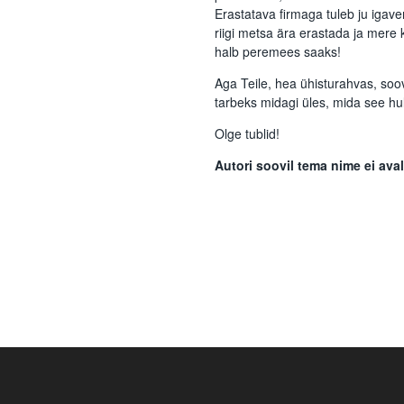
Erastatava firmaga tuleb ju iga
riigi metsa ära erastada ja mere 
halb peremees saaks!
Aga Teile, hea ühisturahvas, soov
tarbeks midagi üles, mida see hul
Olge tublid!
Autori soovil tema nime ei ava