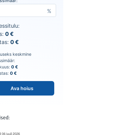
essimäär:
essitulu:
s:
0
€
tas:
0
€
luseks keskmine
ssimäär:
 kuus:
0
€
astas:
0
€
Ava hoius
ised:
d 06 juuli 2026