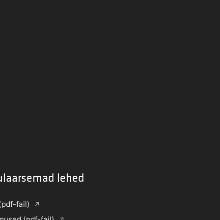
ulaarsemad lehed
(pdf-fail)
mused (pdf-fail)